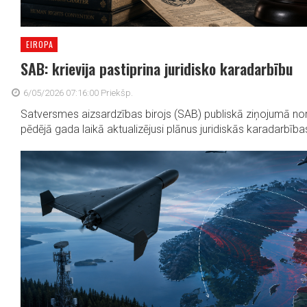
EIROPA
SAB: krievija pastiprina juridisko karadarbību
6/05/2026 07:16:00 Priekšp.
Satversmes aizsardzības birojs (SAB) publiskā ziņojumā norā
pēdējā gada laikā aktualizējusi plānus juridiskās karadarbības