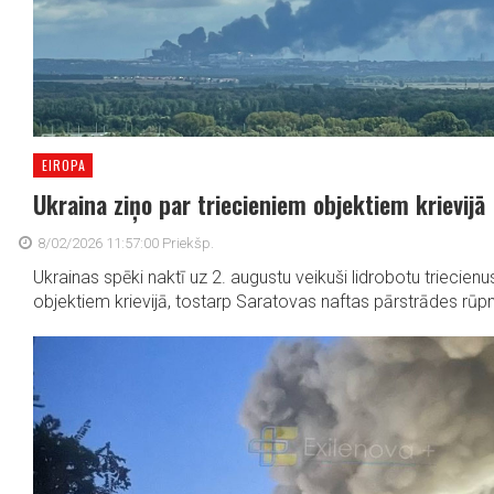
EIROPA
Ukraina ziņo par triecieniem objektiem krievijā
8/02/2026 11:57:00 Priekšp.
Ukrainas spēki naktī uz 2. augustu veikuši lidrobotu triecien
objektiem krievijā, tostarp Saratovas naftas pārstrādes rūpnī