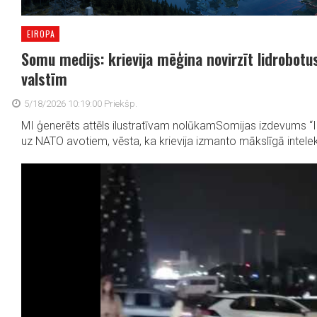
EIROPA
Somu medijs: krievija mēģina novirzīt lidrobot
valstīm
5/18/2026 10:19:00 Priekšp.
MI ģenerēts attēls ilustratīvam nolūkamSomijas izdevums “Ilt
uz NATO avotiem, vēsta, ka krievija izmanto mākslīgā intelekt