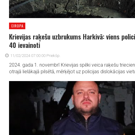
EIROPA
Krievijas raķešu uzbrukums Harkivā: viens polici
40 ievainoti
11/02/2024 07:00:00 Priekšp.
2024. gada 1. novembrī Krievijas spēki veica raķešu triecien
otrajā lielākajā pilsētā, mērķējot uz policijas dislokācijas vietu.