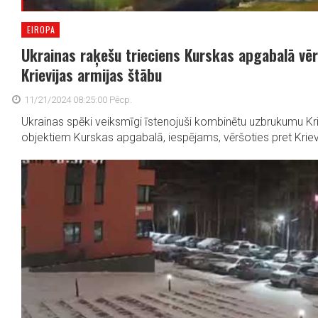
EIROPA
Ukrainas raķešu trieciens Kurskas apgabalā vēr
Krievijas armijas štābu
11/21/2024 08:25:00 Pēcp.
Ukrainas spēki veiksmīgi īstenojuši kombinētu uzbrukumu Kri
objektiem Kurskas apgabalā, iespējams, vēršoties pret Krievi