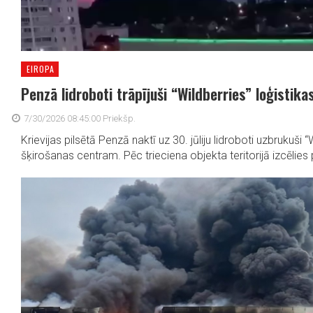
EIROPA
Penzā lidroboti trāpījuši “Wildberries” loģistik
7/30/2026 08:45:00 Priekšp.
Krievijas pilsētā Penzā naktī uz 30. jūliju lidroboti uzbrukuši “
šķirošanas centram. Pēc trieciena objekta teritorijā izcēlies p