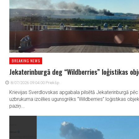
BREAKING NEWS
Jekaterinburgā deg “Wildberries” loģistikas ob
8/07/2026 09:04:00 Priekšp.
Krievijas Sverdlovskas apgabala pilsētā Jekaterinburgā pēc 
uzbrukuma izcēlies ugunsgrēks “Wildberries” loģistikas ob
paziņ...