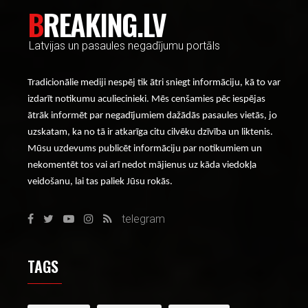
BREAKING.LV
Latvijas un pasaules negadījumu portāls
Tradicionālie mediji nespēj tik ātri sniegt informāciju, kā to var
izdarīt notikumu aculiecinieki. Mēs cenšamies pēc iespējas
ātrāk informēt par negadījumiem dažādās pasaules vietās, jo
uzskatam, ka no tā ir atkarīga citu cilvēku dzīvība un liktenis.
Mūsu uzdevums publicēt informāciju par notikumiem un
nekomentēt tos vai arī nedot mājienus uz kāda viedokļa
veidošanu, lai tas paliek Jūsu rokās.
telegram
TAGS