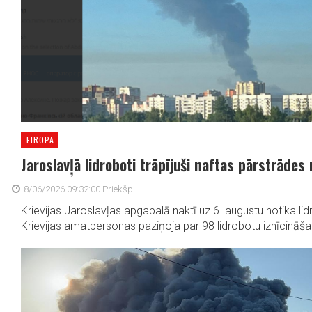
EIROPA
Jaroslavļā lidroboti trāpījuši naftas pārstrādes 
8/06/2026 09:32:00 Priekšp.
Krievijas Jaroslavļas apgabalā naktī uz 6. augustu notika l
Krievijas amatpersonas paziņoja par 98 lidrobotu iznīcināšan