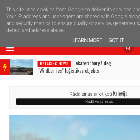
This site uses cookies from Google to deliver its services and
telegram
Your IP address and user-agent are shared with Google alon
and security metrics to ensure quality of service, generate us
detect and address abuse.
LEARN MORE
GOT IT
BRE
AKIN
Jekaterinburgā deg
BREAKING NEWS
G
“Wildberries” loģistikas objekts
NEW
S
Krievija
Rāda ziņas ar etiķeti
.
Rādīt visas ziņas