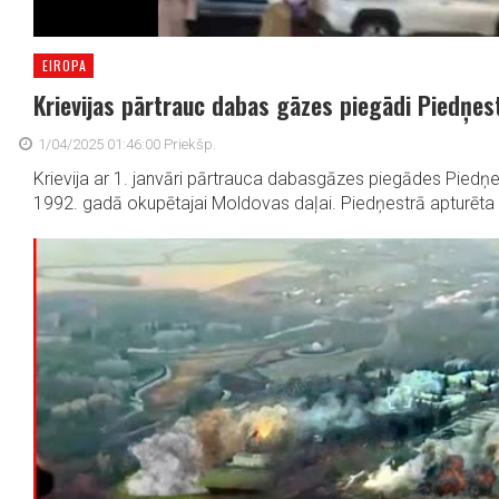
EIROPA
Krievijas pārtrauc dabas gāzes piegādi Piedņes
1/04/2025 01:46:00 Priekšp.
Krievija ar 1. janvāri pārtrauca dabasgāzes piegādes Piedņes
1992. gadā okupētajai Moldovas daļai. Piedņestrā apturēta 