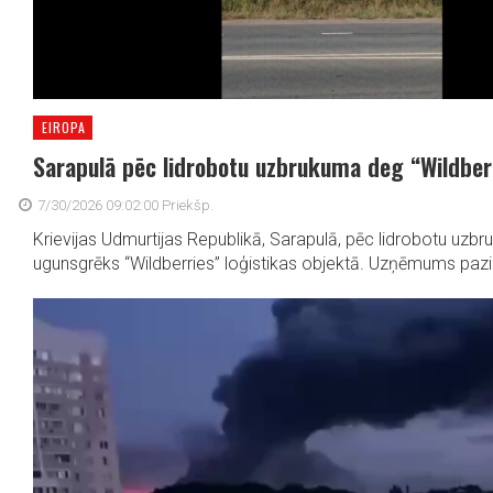
EIROPA
Sarapulā pēc lidrobotu uzbrukuma deg “Wildberr
7/30/2026 09:02:00 Priekšp.
Krievijas Udmurtijas Republikā, Sarapulā, pēc lidrobotu uzbr
ugunsgrēks “Wildberries” loģistikas objektā. Uzņēmums paziņo