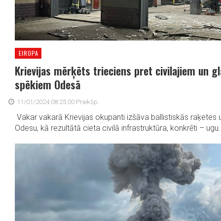
EIROPA
Krievijas mērķēts trieciens pret civilajiem un g
spēkiem Odesā
11/01/2024 08:25:00 Priekšp.
Vakar vakarā Krievijas okupanti izšāva ballistiskās raķetes u
Odesu, kā rezultātā cieta civilā infrastruktūra, konkrēti – ugu.