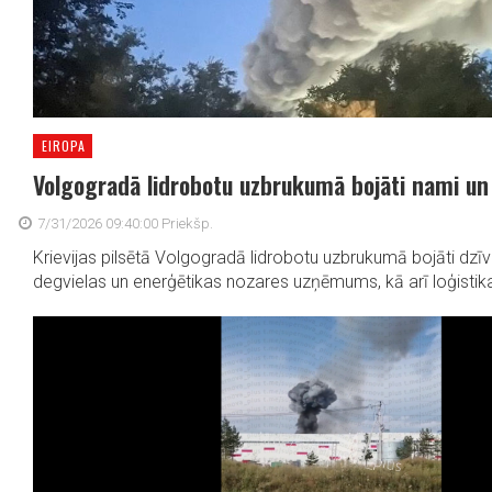
EIROPA
Volgogradā lidrobotu uzbrukumā bojāti nami u
7/31/2026 09:40:00 Priekšp.
Krievijas pilsētā Volgogradā lidrobotu uzbrukumā bojāti dzī
degvielas un enerģētikas nozares uzņēmums, kā arī loģistikas