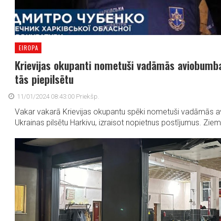
EIROPA
Krievijas okupanti nometuši vadāmās aviobumba
tās piepilsētu
11/01/2024 08:43:00 Priekšp.
Vakar vakarā Krievijas okupantu spēki nometuši vadāmās a
Ukrainas pilsētu Harkivu, izraisot nopietnus postījumus. Zieme