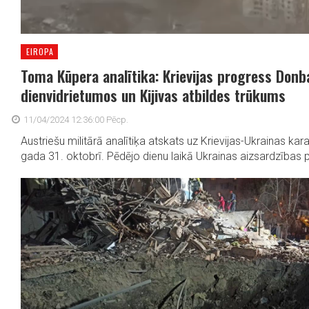
EIROPA
Toma Kūpera analītika: Krievijas progress Donb
dienvidrietumos un Kijivas atbildes trūkums
11/04/2024 12:36:00 Pēcp.
Austriešu militārā analītiķa atskats uz Krievijas-Ukrainas kar
gada 31. oktobrī. Pēdējo dienu laikā Ukrainas aizsardzības po