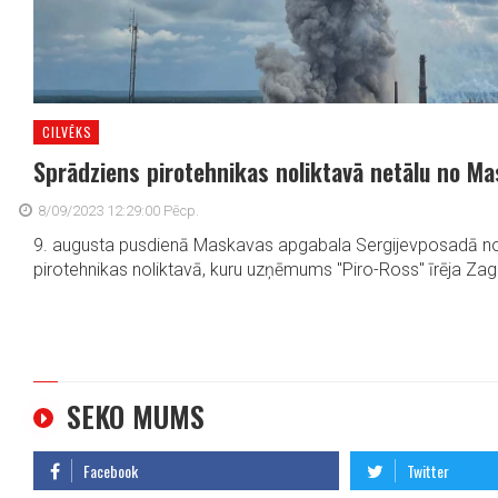
CILVĒKS
Sprādziens pirotehnikas noliktavā netālu no M
8/09/2023 12:29:00 Pēcp.
9. augusta pusdienā Maskavas apgabala Sergijevposadā no
pirotehnikas noliktavā, kuru uzņēmums "Piro-Ross" īrēja Zag
SEKO MUMS