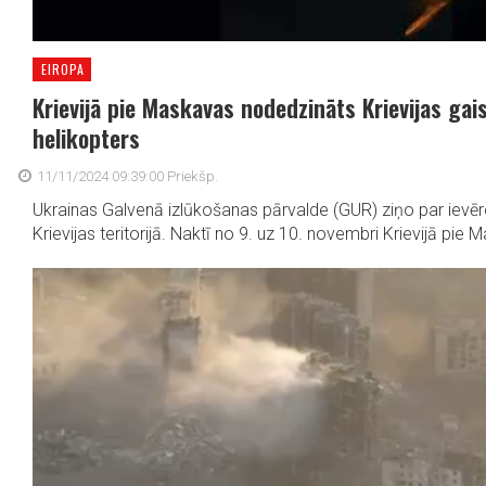
EIROPA
Krievijā pie Maskavas nodedzināts Krievijas ga
helikopters
11/11/2024 09:39:00 Priekšp.
Ukrainas Galvenā izlūkošanas pārvalde (GUR) ziņo par ievē
Krievijas teritorijā. Naktī no 9. uz 10. novembri Krievijā pie 