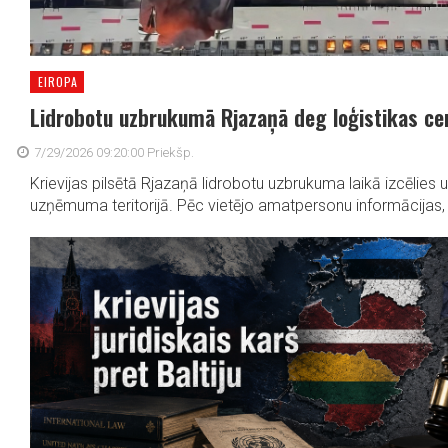
EIROPA
Lidrobotu uzbrukumā Rjazaņā deg loģistikas ce
7/29/2026 09:20:00 Priekšp.
Krievijas pilsētā Rjazaņā lidrobotu uzbrukuma laikā izcēlies
uzņēmuma teritorijā. Pēc vietējo amatpersonu informācijas, 