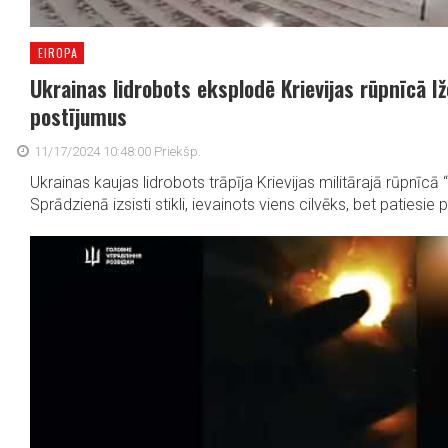
EIROPA
Ukrainas lidrobots eksplodē Krievijas rūpnīcā I
postījumus
11/17/2024 10:48:00 Priekšp.
Ukrainas kaujas lidrobots trāpīja Krievijas militārajā rūpnīcā
Sprādzienā izsisti stikli, ievainots viens cilvēks, bet patiesie p