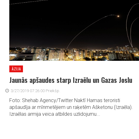
ĀZIJA
Jaunās apšaudes starp Izraēlu un Gazas Joslu
3/27/2019 07:26:00 Priekšp.
Foto: Shehab Agency/Twitter Naktī Hamas teroristi
apšaudīja ar mīnmetējiem un raķetēm Ašketonu (Izraēla).
Izraēlas armija veica atbildes uzlidojumu...