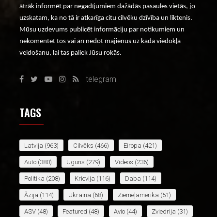
ātrāk informēt par negadījumiem dažādās pasaules vietās, jo
uzskatam, ka no tā ir atkarīga citu cilvēku dzīvība un liktenis.
Mūsu uzdevums publicēt informāciju par notikumiem un
nekomentēt tos vai arī nedot mājienus uz kāda viedokļa
veidošanu, lai tas paliek Jūsu rokās.
telegram
TAGS
Latvija
(963)
Cilvēks
(466)
Eiropa
(421)
Auto
(380)
Uguns
(279)
Videos
(236)
Politika
(208)
Krievija
(116)
Daba
(114)
Āzija
(114)
Ukraina
(68)
Ziemeļamerika
(51)
ASV
(48)
Featured
(48)
Avio
(44)
Zviedrija
(31)