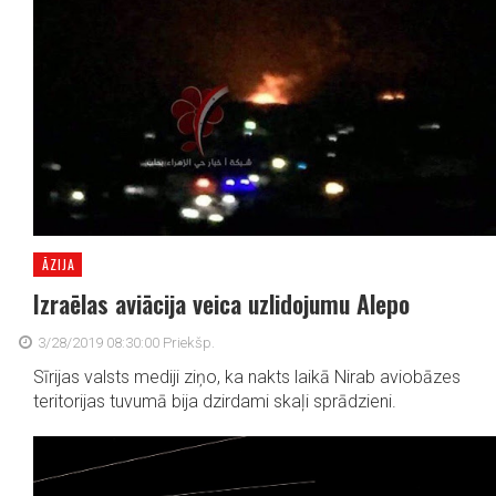
ĀZIJA
Izraēlas aviācija veica uzlidojumu Alepo
3/28/2019 08:30:00 Priekšp.
Sīrijas valsts mediji ziņo, ka nakts laikā Nirab aviobāzes
teritorijas tuvumā bija dzirdami skaļi sprādzieni.