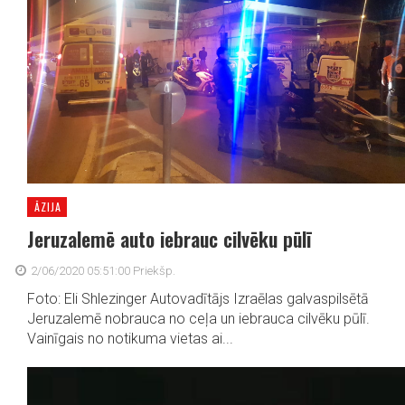
ĀZIJA
Jeruzalemē auto iebrauc cilvēku pūlī
2/06/2020 05:51:00 Priekšp.
Foto: Eli Shlezinger Autovadītājs Izraēlas galvaspilsētā
Jeruzalemē nobrauca no ceļa un iebrauca cilvēku pūlī.
Vainīgais no notikuma vietas ai...