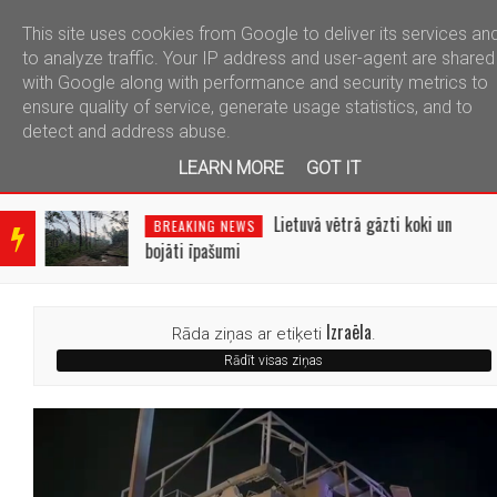
This site uses cookies from Google to deliver its services an
telegram
to analyze traffic. Your IP address and user-agent are shared
with Google along with performance and security metrics to
ensure quality of service, generate usage statistics, and to
detect and address abuse.
LEARN MORE
GOT IT
BRE
AKIN
Lietuvā vētrā gāzti koki un
BREAKING NEWS
G
bojāti īpašumi
NEW
S
Izraēla
Rāda ziņas ar etiķeti
.
Rādīt visas ziņas