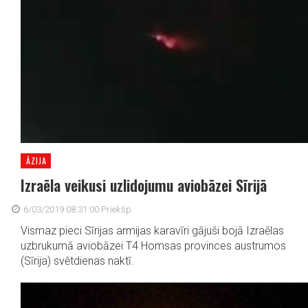
ĀZIJA
Izraēla veikusi uzlidojumu aviobāzei Sīrijā
6/03/2019 08:31:00 Priekšp.
Vismaz pieci Sīrijas armijas karavīri gājuši bojā Izraēlas
uzbrukumā aviobāzei T4 Homsas provinces austrumos
(Sīrija) svētdienas naktī.