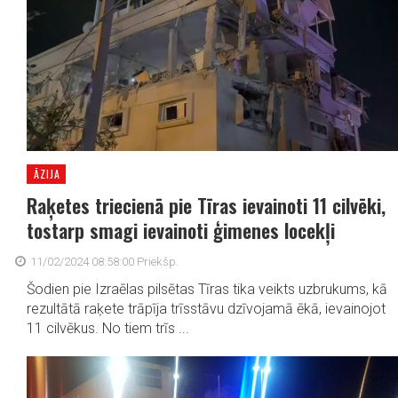
ĀZIJA
Raķetes triecienā pie Tīras ievainoti 11 cilvēki,
tostarp smagi ievainoti ģimenes locekļi
11/02/2024 08:58:00 Priekšp.
Šodien pie Izraēlas pilsētas Tīras tika veikts uzbrukums, kā
rezultātā raķete trāpīja trīsstāvu dzīvojamā ēkā, ievainojot
11 cilvēkus. No tiem trīs ...