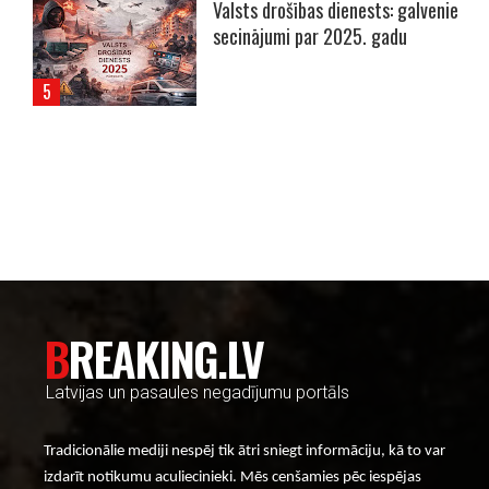
Valsts drošības dienests: galvenie
secinājumi par 2025. gadu
----- Account: breaking.lv -----
BREAKING.LV
Latvijas un pasaules negadījumu portāls
Tradicionālie mediji nespēj tik ātri sniegt informāciju, kā to var
izdarīt notikumu aculiecinieki. Mēs cenšamies pēc iespējas