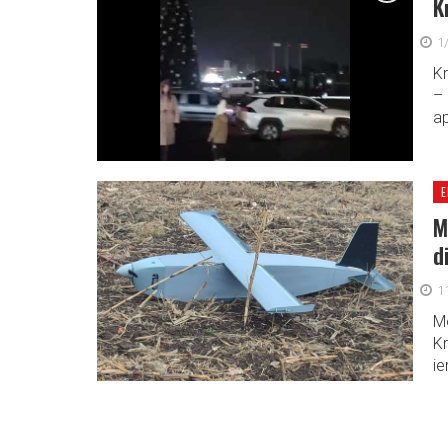
K
1
Kr
– 
ap
E
M
d
1
Mo
Kr
ie