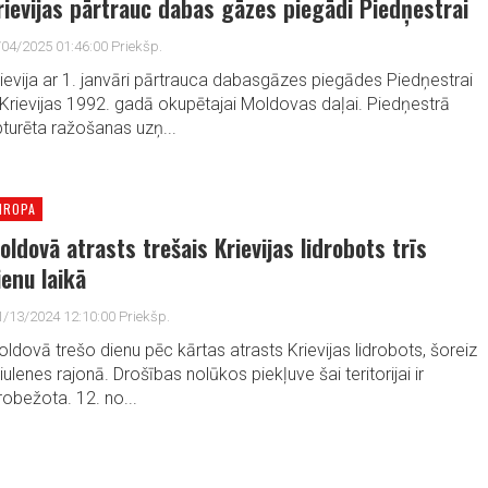
rievijas pārtrauc dabas gāzes piegādi Piedņestrai
/04/2025 01:46:00 Priekšp.
ievija ar 1. janvāri pārtrauca dabasgāzes piegādes Piedņestrai
Krievijas 1992. gadā okupētajai Moldovas daļai. Piedņestrā
turēta ražošanas uzņ...
IROPA
oldovā atrasts trešais Krievijas lidrobots trīs
ienu laikā
1/13/2024 12:10:00 Priekšp.
ldovā trešo dienu pēc kārtas atrasts Krievijas lidrobots, šoreiz
iulenes rajonā. Drošības nolūkos piekļuve šai teritorijai ir
robežota. 12. no...