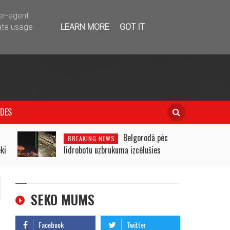
telegram
ser-agent
ate usage
LEARN MORE
GOT IT
IDES
u
Belgorodā pēc
BREAKING NEWS
ki
lidrobotu uzbrukuma izcēlušies
ugunsgrēki
SEKO MUMS