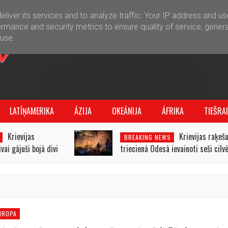
liver its services and to analyze traffic. Your IP address and u
rmance and security metrics to ensure quality of service, gener
buse.
LATĪŅAMERIKA
ĀZIJA
OKEĀNIJA
ĀFRIKA
TIEŠRA
Krievijas
Krievijas raķeš
BREAKING NEWS
ai gājuši bojā divi
triecienā Odesā ievainoti seši cilvē
IROPA