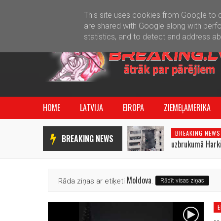
This site uses cookies from Google to de
are shared with Google along with perfo
statistics, and to detect and address a
HOME
LATVIJA
EIROPA
ZIEMEĻAMERIKA
BREAKING NEWS
BREAKING NEWS
uzbrukumā Harkiv
cilvēki
Moldova
Rāda ziņas ar etiķeti
.
Rādīt visas ziņas
E