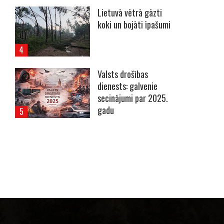
Lietuvā vētrā gāzti
koki un bojāti īpašumi
Valsts drošības
dienests: galvenie
secinājumi par 2025.
gadu
----- Account: breaking.lv -----