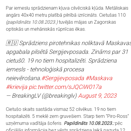
Par iemeslu sprādzienam kļuva cilvēciskā kļūda. Metāliskais
angārs 40x40 metru platībā pilnībā iznīcināts. Cietušas 110
(papildināts 10.08.2023.)
tuvējās mājas un Zagorskas
optiskās un mehāniskās rūpnīcas ēkas.
🇷🇺 Sprādziens pirotehnikas noliktavā Maskava
apgabala pilsētā Sergijevposada. Zināms par 31
cietuš0. 19 no tiem hospitalizēti. Sprādziena
iemesls - tehnoloģiskā procesa
neievērošana.
#Sergijevposada
#Maskava
#krievija
pic.twitter.com/sJQCiW017a
— BreakingLV (@breakinglv)
August 9, 2023
Cietušo skaits sastāda vismaz 52 cilvēkus. 19 no tiem
hospitalizēti. 5 meklē zem gruvešiem. Starp tiem "Piro-Ross"
uzņēmuma vadītāja šoferis.
Papildināts 10.08.2023.:
pēc
oficiālās informācija bez vēsts sprādziena laikā pazuda 12