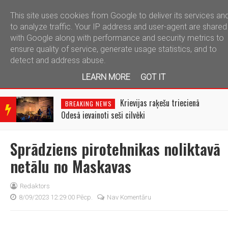
This site uses cookies from Google to deliver its services an
telegram
to analyze traffic. Your IP address and user-agent are shared
with Google along with performance and security metrics to
ensure quality of service, generate usage statistics, and to
detect and address abuse.
LEARN MORE
GOT IT
BRE
AKIN
Krievijas raķešu triecienā
BREAKING NEWS
G
Odesā ievainoti seši cilvēki
NEW
S
Sprādziens pirotehnikas noliktavā
netālu no Maskavas
Redaktors
8/09/2023 12:29:00 Pēcp.
Nav Komentāru