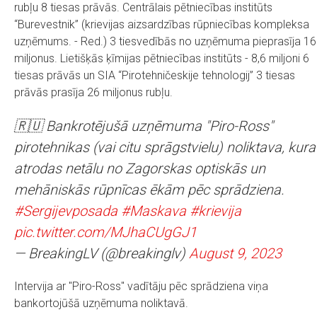
rubļu 8 tiesas prāvās. Centrālais pētniecības institūts
“Burevestnik” (krievijas aizsardzības rūpniecības kompleksa
uzņēmums. - Red.) 3 tiesvedībās no uzņēmuma pieprasīja 16
miljonus. Lietišķās ķīmijas pētniecības institūts - 8,6 miljoni 6
tiesas prāvās un SIA “Pirotehničeskije tehnologij” 3 tiesas
prāvās prasīja 26 miljonus rubļu.
🇷🇺 Bankrotējušā uzņēmuma "Piro-Ross"
pirotehnikas (vai citu sprāgstvielu) noliktava, kura
atrodas netālu no Zagorskas optiskās un
mehāniskās rūpnīcas ēkām pēc sprādziena.
#Sergijevposada
#Maskava
#krievija
pic.twitter.com/MJhaCUgGJ1
— BreakingLV (@breakinglv)
August 9, 2023
Intervija ar "Piro-Ross" vadītāju pēc sprādziena viņa
bankortojūšā uzņēmuma noliktavā.