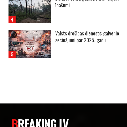
īpašumi
Valsts drošības dienests: galvenie
secinājumi par 2025. gadu
----- Account: breaking.lv -----
BREAKING.LV