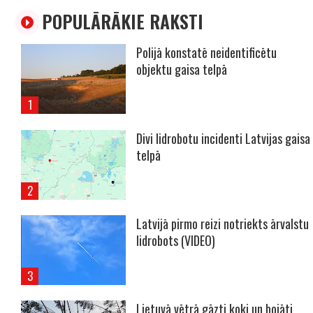
POPULĀRĀKIE RAKSTI
Polijā konstatē neidentificētu
objektu gaisa telpā
Divi lidrobotu incidenti Latvijas gaisa
telpā
Latvijā pirmo reizi notriekts ārvalstu
lidrobots (VIDEO)
Lietuvā vētrā gāzti koki un bojāti