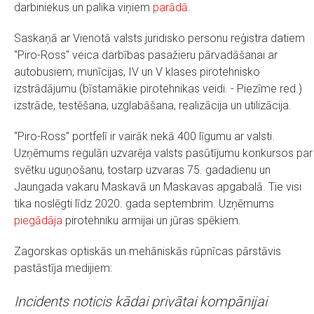
darbiniekus un palika viņiem
parādā
.
Saskaņā ar Vienotā valsts juridisko personu reģistra datiem
"Piro-Ross" veica darbības pasažieru pārvadāšanai ar
autobusiem; munīcijas, IV un V klases pirotehnisko
izstrādājumu (bīstamākie pirotehnikas veidi. - Piezīme red.)
izstrāde, testēšana, uzglabāšana, realizācija un utilizācija.
“Piro-Ross” portfelī ir vairāk nekā 400 līgumu ar valsti.
Uzņēmums regulāri uzvarēja valsts pasūtījumu konkursos par
svētku uguņošanu, tostarp uzvaras 75. gadadienu un
Jaungada vakaru Maskavā un Maskavas apgabalā. Tie visi
tika noslēgti līdz 2020. gada septembrim. Uzņēmums
piegādāja
pirotehniku armijai un jūras spēkiem.
Zagorskas optiskās un mehāniskās rūpnīcas pārstāvis
pastāstīja medijiem:
Incidents noticis kādai privātai kompānijai