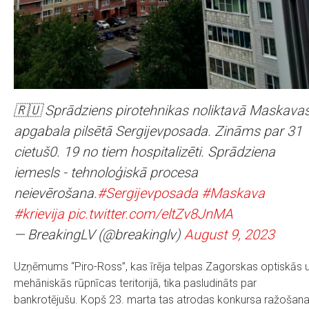
🇷🇺 Sprādziens pirotehnikas noliktavā Maskava
apgabala pilsētā Sergijevposada. Zināms par 31
cietuš0. 19 no tiem hospitalizēti. Sprādziena
iemesls - tehnoloģiskā procesa
neievērošana.
#Sergijevposada
#Maskava
#krievija
pic.twitter.com/eltZv8JnMA
— BreakingLV (@breakinglv)
August 9, 2023
Uzņēmums “Piro-Ross”, kas īrēja telpas Zagorskas optiskās 
mehāniskās rūpnīcas teritorijā, tika pasludināts par
bankrotējušu. Kopš 23. marta tas atrodas konkursa ražošan