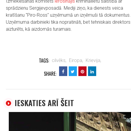
Izmeklēšanas komitets
ierosinājis
krimināllietu saistībā ar
sprādzienu Sergijevposadā. Mediji ziņo, ka dienests veica
kratīšanu "Piro-Ross" uzņēmumā un izņēmuši tā dokumentus.
Uzņēmuma darbinieki tika nopratināti, bet tehniskais direktors
aizturēts, kā aizdomās turamais.
TAGS:
cilvēks,
Eiropa,
Krievija,
SHARE:
IESKATIES ARĪ ŠEIT