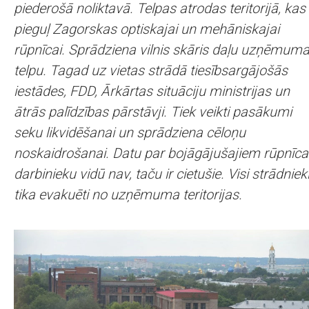
piederošā noliktavā. Telpas atrodas teritorijā, kas
pieguļ Zagorskas optiskajai un mehāniskajai
rūpnīcai. Sprādziena vilnis skāris daļu uzņēmum
telpu. Tagad uz vietas strādā tiesībsargājošās
iestādes, FDD, Ārkārtas situāciju ministrijas un
ātrās palīdzības pārstāvji. Tiek veikti pasākumi
seku likvidēšanai un sprādziena cēloņu
noskaidrošanai. Datu par bojāgājušajiem rūpnīca
darbinieku vidū nav, taču ir cietušie. Visi strādniek
tika evakuēti no uzņēmuma teritorijas.