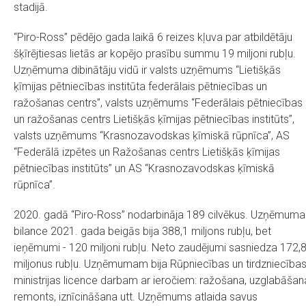
stadijā.
“Piro-Ross” pēdējo gada laikā 6 reizes kļuva par atbildētāju
šķīrējtiesas lietās ar kopējo prasību summu 19 miljoni rubļu.
Uzņēmuma dibinātāju vidū ir valsts uzņēmums “Lietišķās
ķīmijas pētniecības institūta federālais pētniecības un
ražošanas centrs”, valsts uzņēmums “Federālais pētniecības
un ražošanas centrs Lietišķās ķīmijas pētniecības institūts”,
valsts uzņēmums “Krasnozavodskas ķīmiskā rūpnīca”, AS
“Federālā izpētes un Ražošanas centrs Lietišķās ķīmijas
pētniecības institūts” un AS “Krasnozavodskas ķīmiskā
rūpnīca”.
2020. gadā “Piro-Ross” nodarbināja 189 cilvēkus. Uzņēmuma
bilance 2021. gada beigās bija 388,1 miljons rubļu, bet
ieņēmumi - 120 miljoni rubļu. Neto zaudējumi sasniedza 172,
miljonus rubļu. Uzņēmumam bija Rūpniecības un tirdzniecība
ministrijas licence darbam ar ieročiem: ražošana, uzglabāšan
remonts, iznīcināšana utt. Uzņēmums atlaida savus