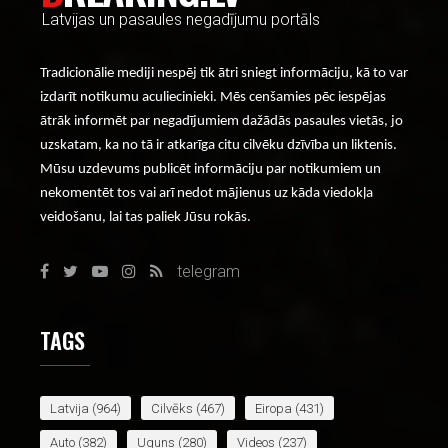
Latvijas un pasaules negadījumu portāls
Tradicionālie mediji nespēj tik ātri sniegt informāciju, kā to var
izdarīt notikumu aculiecinieki. Mēs cenšamies pēc iespējas
ātrāk informēt par negadījumiem dažādās pasaules vietās, jo
uzskatam, ka no tā ir atkarīga citu cilvēku dzīvība un liktenis.
Mūsu uzdevums publicēt informāciju par notikumiem un
nekomentēt tos vai arī nedot mājienus uz kāda viedokļa
veidošanu, lai tas paliek Jūsu rokās.
telegram
TAGS
Latvija
(964)
Cilvēks
(467)
Eiropa
(431)
Auto
(382)
Uguns
(280)
Videos
(237)