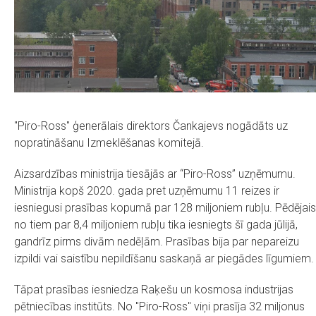
"Piro-Ross" ģenerālais direktors Čankajevs nogādāts uz
nopratināšanu Izmeklēšanas komitejā.
Aizsardzības ministrija tiesājās ar “Piro-Ross” uzņēmumu.
Ministrija kopš 2020. gada pret uzņēmumu 11 reizes ir
iesniegusi prasības kopumā par 128 miljoniem rubļu. Pēdējais
no tiem par 8,4 miljoniem rubļu tika iesniegts šī gada jūlijā,
gandrīz pirms divām nedēļām. Prasības bija par nepareizu
izpildi vai saistību nepildīšanu saskaņā ar piegādes līgumiem.
Tāpat prasības iesniedza Raķešu un kosmosa industrijas
pētniecības institūts. No "Piro-Ross" viņi prasīja 32 miljonus