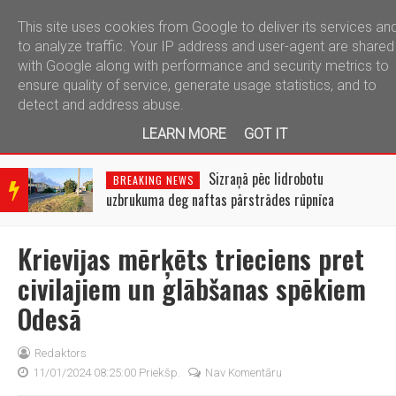
This site uses cookies from Google to deliver its services an
telegram
to analyze traffic. Your IP address and user-agent are shared
with Google along with performance and security metrics to
ensure quality of service, generate usage statistics, and to
detect and address abuse.
LEARN MORE
GOT IT
BRE
AKIN
Sizraņā pēc lidrobotu
BREAKING NEWS
G
uzbrukuma deg naftas pārstrādes rūpnīca
NEW
S
Krievijas mērķēts trieciens pret
civilajiem un glābšanas spēkiem
Odesā
Redaktors
11/01/2024 08:25:00 Priekšp.
Nav Komentāru