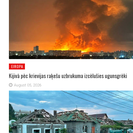
EIROPA
Kijivā pēc krievijas raķešu uzbrukuma izcēlušies ugunsgrēki
August 05, 2026