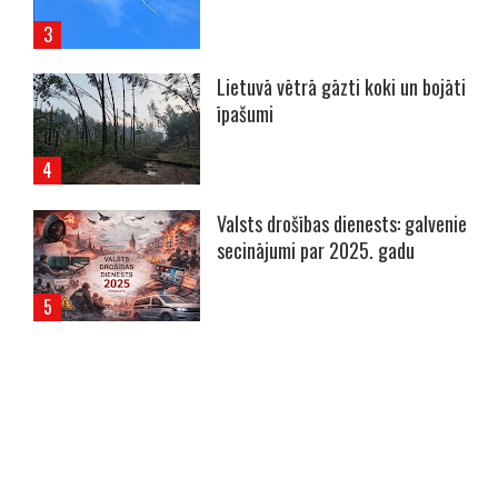
Lietuvā vētrā gāzti koki un bojāti
īpašumi
Valsts drošības dienests: galvenie
secinājumi par 2025. gadu
----- Account: breaking.lv -----