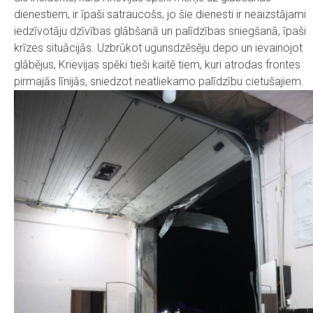
dienestiem, ir īpaši satraucošs, jo šie dienesti ir neaizstājami
iedzīvotāju dzīvības glābšanā un palīdzības sniegšanā, īpaši
krīzes situācijās. Uzbrūkot ugunsdzēsēju depo un ievainojot
glābējus, Krievijas spēki tieši kaitē tiem, kuri atrodas frontes
pirmajās līnijās, sniedzot neatliekamo palīdzību cietušajiem.