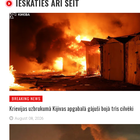
IESKATIES ARĪ ŠEIT
BREAKING NEWS
Krievijas uzbrukumā Kijivas apgabalā gājuši bojā trīs cilvēki
August 08, 2026