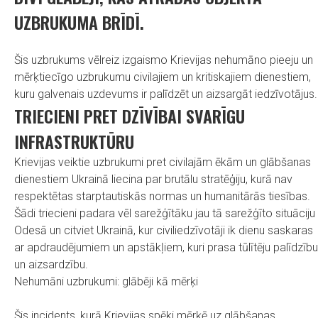
UZBRUKUMA BRĪDĪ.
Šis uzbrukums vēlreiz izgaismo Krievijas nehumāno pieeju un
mērķtiecīgo uzbrukumu civilajiem un kritiskajiem dienestiem,
kuru galvenais uzdevums ir palīdzēt un aizsargāt iedzīvotājus.
TRIECIENI PRET DZĪVĪBAI SVARĪGU
INFRASTRUKTŪRU
Krievijas veiktie uzbrukumi pret civilajām ēkām un glābšanas
dienestiem Ukrainā liecina par brutālu stratēģiju, kurā nav
respektētas starptautiskās normas un humanitārās tiesības.
Šādi triecieni padara vēl sarežģītāku jau tā sarežģīto situāciju
Odesā un citviet Ukrainā, kur civiliedzīvotāji ik dienu saskaras
ar apdraudējumiem un apstākļiem, kuri prasa tūlītēju palīdzību
un aizsardzību.
Nehumāni uzbrukumi: glābēji kā mērķi
Šis incidents, kurā Krievijas spēki mērķē uz glābšanas