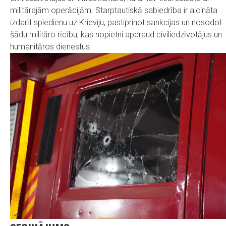
militārajām operācijām. Starptautiskā sabiedrība ir aicināta
izdarīt spiedienu uz Krieviju, pastiprinot sankcijas un nosodot
šādu militāro rīcību, kas nopietni apdraud civiliedzīvotājus un
humanitāros dienestus.