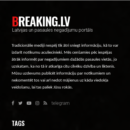
BREAKING.LV
Latvijas un pasaules negadījumu portāls
Tradicionālie mediji nespēj tik ātri sniegt informāciju, kā to var
izdarīt notikumu aculiecinieki. Mēs cenšamies pēc iespējas
ātrāk informēt par negadījumiem dažādās pasaules vietās, jo
uzskatam, ka no tā ir atkarīga citu cilvēku dzīvība un liktenis.
Mūsu uzdevums publicēt informāciju par notikumiem un
nekomentēt tos vai arī nedot mājienus uz kāda viedokļa
veidošanu, lai tas paliek Jūsu rokās.
telegram
TAGS