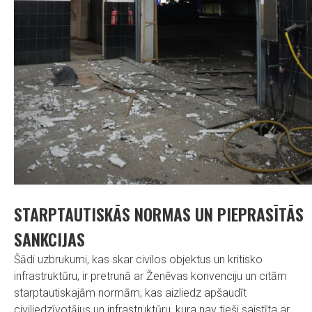
STARPTAUTISKĀS NORMAS UN PIEPRASĪTĀS
SANKCIJAS
Šādi uzbrukumi, kas skar civilos objektus un kritisko
infrastruktūru, ir pretrunā ar Ženēvas konvenciju un citām
starptautiskajām normām, kas aizliedz apšaudīt
civiliedzīvotājus un infrastruktūru, kura nav tieši saistīta ar