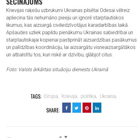
SECINĀJUMS
Krievijas raķešu uzbrukumi Ukrainas pilsētai Odesai vēlreiz
apliecina tās nehumāno pieeju un ignorē starptautiskos
likumus, kas aizsargā civiliedzīvotājus karadarbības laikā.
Apšaudes uzliek papildu pienākumu Ukrainas sabiedrībai un
starptautiskajai kopienai pastiprināt aizsardzības pasākumus
un palīdzības koordināciju, lai aizsargātu visneaizsargātākos
un atbalstītu tos, kuri riskē ar dzīvību, glābjot citus.
Foto: Valsts ārkārtas situāciju dienests Ukrainā
TAGS:
Eiropa,
Krievija,
politika,
Ukraina,
SHARE: