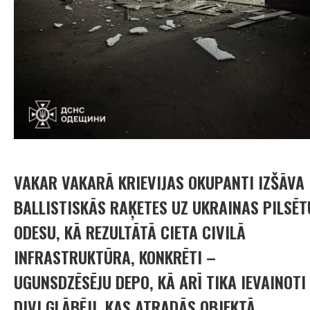
VAKAR VAKARĀ KRIEVIJAS OKUPANTI IZŠĀVA
BALLISTISKĀS RAĶETES UZ UKRAINAS PILSĒT
ODESU, KĀ REZULTĀTĀ CIETA CIVILĀ
INFRASTRUKTŪRA, KONKRĒTI –
UGUNSDZĒSĒJU DEPO, KĀ ARĪ TIKA IEVAINOTI
DIVI GLĀBĒJI, KAS ATRADĀS OBJEKTĀ