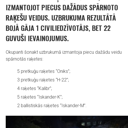
IZMANTOJOT PIECUS DAŽĀDUS SPĀRNOTO
RAĶEŠU VEIDUS. UZBRUKUMA REZULTĀTĀ
BOJĀ GĀJA 1 CIVILIEDZĪVOTĀJS, BET 22
GUVUŠI IEVAINOJUMUS.
Okupanti šonakt uzbrukumā izmantoja piecu dažādu veidu
spārnotās raķetes:
5 pretkuģu raķetes “Oniks”;
3 pretkuģu raķetes “H-22”;
4 raķetes “Kalibr”;
5 raķetes “Iskander-K”;
2 ballistiskās raķetes “Iskander-M”.