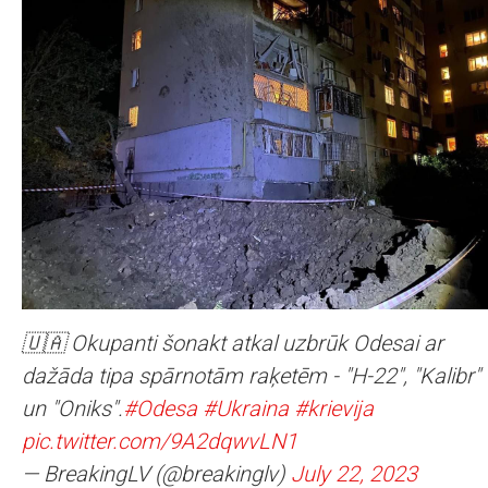
🇺🇦 Okupanti šonakt atkal uzbrūk Odesai ar
dažāda tipa spārnotām raķetēm - "H-22", "Kalibr"
un "Oniks".
#Odesa
#Ukraina
#krievija
pic.twitter.com/9A2dqwvLN1
— BreakingLV (@breakinglv)
July 22, 2023