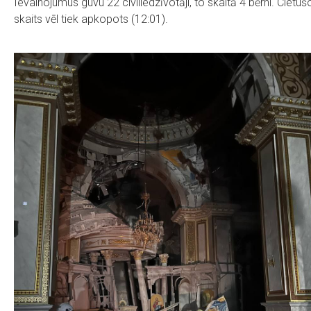
Ievainojumus guvu 22 civiliedzīvotāji, to skaitā 4 bērni. Cietuš
skaits vēl tiek apkopots (12:01).