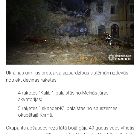
Ukrainas armijas pretgaisa aizsardzības sistēmām izdevās
notriekt deviņas raķetes:
4 raķetes “Kalibr”, palaistās no Melnās jūras
akvatorijas;
5 raķetes “Iskander-K”, palaistas no sauszemes
okupētajā Krimā.
Okupantu apšaudes rezultātā bojā gāja 49 gadus vecs vīrietis