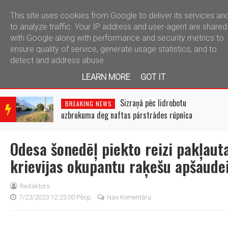
This site uses cookies from Google to deliver its services an
telegram
to analyze traffic. Your IP address and user-agent are shared
with Google along with performance and security metrics to
ensure quality of service, generate usage statistics, and to
detect and address abuse.
LEARN MORE
GOT IT
BRE
AKIN
Sizraņā pēc lidrobotu
BREAKING NEWS
G
uzbrukuma deg naftas pārstrādes rūpnīca
NEW
S
Odesa šonedēļ piekto reizi pakļaut
krievijas okupantu raķešu apšaude
Redaktors
7/23/2023 12:25:00 Pēcp.
Nav Komentāru