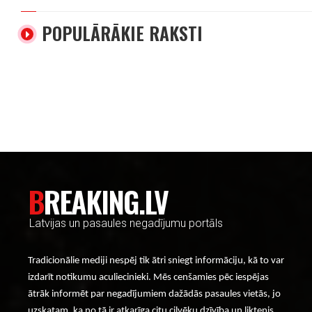
POPULĀRĀKIE RAKSTI
----- Account: breaking.lv -----
BREAKING.LV
Latvijas un pasaules negadījumu portāls
Tradicionālie mediji nespēj tik ātri sniegt informāciju, kā to var
izdarīt notikumu aculiecinieki. Mēs cenšamies pēc iespējas
ātrāk informēt par negadījumiem dažādās pasaules vietās, jo
uzskatam, ka no tā ir atkarīga citu cilvēku dzīvība un liktenis.