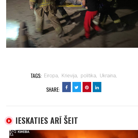
TAGS:
Eiropa,
Krievija,
politika,
Ukraina,
SHARE:
IESKATIES ARĪ ŠEIT