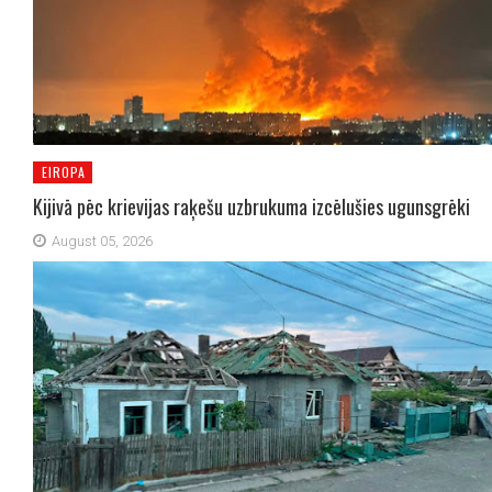
EIROPA
Kijivā pēc krievijas raķešu uzbrukuma izcēlušies ugunsgrēki
August 05, 2026