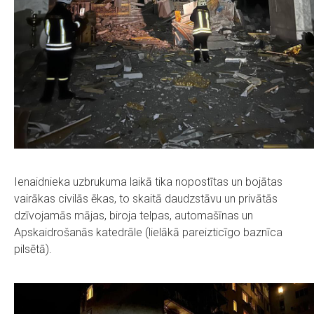
Ienaidnieka uzbrukuma laikā tika nopostītas un bojātas
vairākas civilās ēkas, to skaitā daudzstāvu un privātās
dzīvojamās mājas, biroja telpas, automašīnas un
Apskaidrošanās katedrāle (lielākā pareizticīgo baznīca
pilsētā).