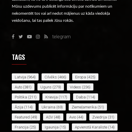
Mūsu uzdevums publicēt informāciju par notikumiem un
nekomentēt tos vai arī nedot mājienus uz kāda viedokļa
veidošanu, lai tas paliek Jūsu rokās.
telegram
TAGS
Latvija
(964)
Cilvēks
(466)
Eiropa
(425)
Auto
(381)
Uguns
(279)
Videos
(236)
Politika
(211)
Krievija
(117)
Daba
(114)
Āzija
(114)
Ukraina
(69)
Ziemeļamerika
(51)
Featured
(49)
ASV
(48)
Avio
(44)
Zviedrija
(31)
Francija
(25)
Igaunija
(15)
Apvienotā Karaliste
(14)