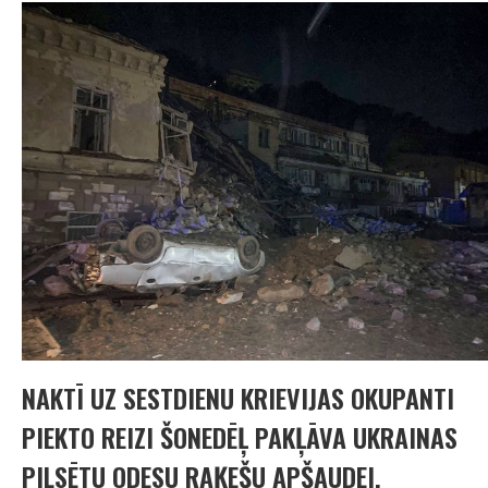
NAKTĪ UZ SESTDIENU KRIEVIJAS OKUPANTI
PIEKTO REIZI ŠONEDĒĻ PAKĻĀVA UKRAINAS
PILSĒTU ODESU RAĶEŠU APŠAUDEI,