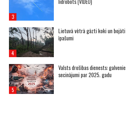
lidrobots (VIDEO)
Lietuvā vētrā gāzti koki un bojāti
īpašumi
Valsts drošības dienests: galvenie
secinājumi par 2025. gadu
----- Account: breaking.lv -----