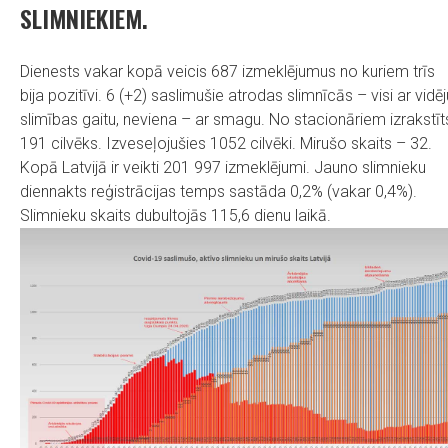
SLIMNIEKIEM.
Dienests vakar kopā veicis 687 izmeklējumus no kuriem trīs
bija pozitīvi. 6 (+2) saslimušie atrodas slimnīcās – visi ar vidēj
slimības gaitu, neviena – ar smagu. No stacionāriem izrakstīt
191 cilvēks. Izveseļojušies 1052 cilvēki. Mirušo skaits – 32.
Kopā Latvijā ir veikti 201 997 izmeklējumi. Jauno slimnieku
diennakts reģistrācijas temps sastāda 0,2% (vakar 0,4%).
Slimnieku skaits dubultojās 115,6 dienu laikā.