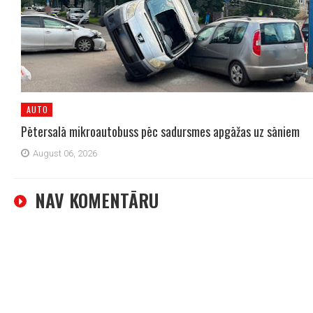
AUTO
Pētersalā mikroautobuss pēc sadursmes apgāžas uz sāniem
August 06, 2026
NAV KOMENTĀRU