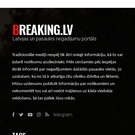
BREAKING.LV
Latvijas un pasaules negadījumu portāls
Tradicionālie mediji nespēj tik ātri sniegt informāciju, kā to var
izdarīt notikumu aculiecinieki. Mēs cenšamies pēc iespējas
ātrāk informēt par negadījumiem dažādās pasaules vietās, jo
uzskatam, ka no tā ir atkarīga citu cilvēku dzīvība un liktenis.
Mūsu uzdevums publicēt informāciju par notikumiem un
nekomentēt tos vai arī nedot mājienus uz kāda viedokļa
veidošanu, lai tas paliek Jūsu rokās.
telegram