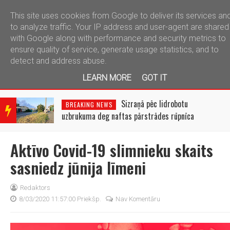
This site uses cookies from Google to deliver its services an
telegram
to analyze traffic. Your IP address and user-agent are shared
with Google along with performance and security metrics to
ensure quality of service, generate usage statistics, and to
detect and address abuse.
LEARN MORE
GOT IT
BRE
AKIN
Sizraņā pēc lidrobotu
BREAKING NEWS
G
uzbrukuma deg naftas pārstrādes rūpnīca
NEW
S
Aktīvo Covid-19 slimnieku skaits
sasniedz jūnija līmeni
Redaktors
8/03/2020 11:57:00 Priekšp.
Nav Komentāru