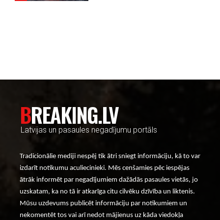
----- Account: breaking.lv -----
BREAKING.LV
Latvijas un pasaules negadījumu portāls
Tradicionālie mediji nespēj tik ātri sniegt informāciju, kā to var
izdarīt notikumu aculiecinieki. Mēs cenšamies pēc iespējas
ātrāk informēt par negadījumiem dažādās pasaules vietās, jo
uzskatam, ka no tā ir atkarīga citu cilvēku dzīvība un liktenis.
Mūsu uzdevums publicēt informāciju par notikumiem un
nekomentēt tos vai arī nedot mājienus uz kāda viedokļa