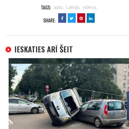
TAGS:
auto,
Latvija,
videos,
SHARE:
IESKATIES ARĪ ŠEIT