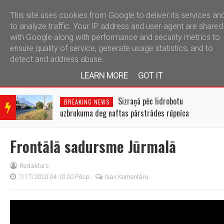
This site uses cookies from Google to deliver its services an
telegram
to analyze traffic. Your IP address and user-agent are shared
with Google along with performance and security metrics to
ensure quality of service, generate usage statistics, and to
detect and address abuse.
LEARN MORE
GOT IT
BRE
AKIN
Sizraņā pēc lidrobotu
BREAKING NEWS
G
uzbrukuma deg naftas pārstrādes rūpnīca
NEW
S
Frontālā sadursme Jūrmalā
Redaktors
7/17/2020 04:10:00 Pēcp.
Nav Komentāru