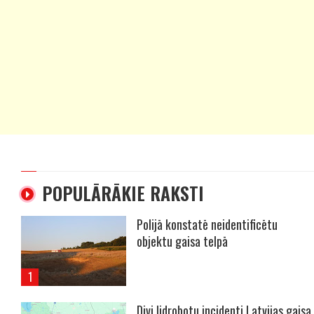
POPULĀRĀKIE RAKSTI
Polijā konstatē neidentificētu
objektu gaisa telpā
Divi lidrobotu incidenti Latvijas gaisa