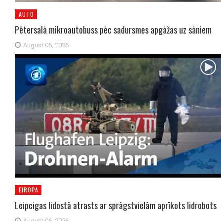
AUTO
Pētersalā mikroautobuss pēc sadursmes apgāžas uz sāniem
August 06, 2026
EIROPA
Leipcigas lidostā atrasts ar sprāgstvielām aprīkots lidrobots
August 06, 2026