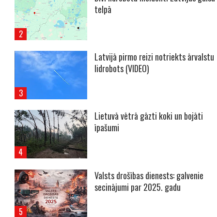
telpā
Latvijā pirmo reizi notriekts ārvalstu
lidrobots (VIDEO)
Lietuvā vētrā gāzti koki un bojāti
īpašumi
Valsts drošības dienests: galvenie
secinājumi par 2025. gadu