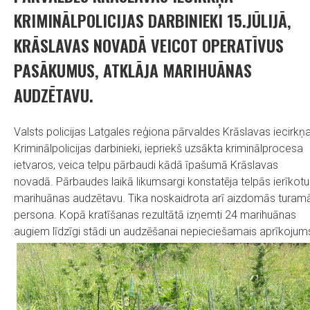
KRIMINĀLPOLICIJAS DARBINIEKI 15.JŪLIJĀ,
KRĀSLAVAS NOVADĀ VEICOT OPERATĪVUS
PASĀKUMUS, ATKLĀJA MARIHUĀNAS
AUDZĒTAVU.
Valsts policijas Latgales reģiona pārvaldes Krāslavas iecirkņ
Kriminālpolicijas darbinieki, iepriekš uzsākta kriminālprocesa
ietvaros, veica telpu pārbaudi kādā īpašumā Krāslavas
novadā. Pārbaudes laikā likumsargi konstatēja telpās ierīkotu
marihuānas audzētavu. Tika noskaidrota arī aizdomās turam
persona. Kopā kratīšanas rezultātā izņemti 24 marihuānas
augiem līdzīgi stādi un audzēšanai nepieciešamais aprīkojum