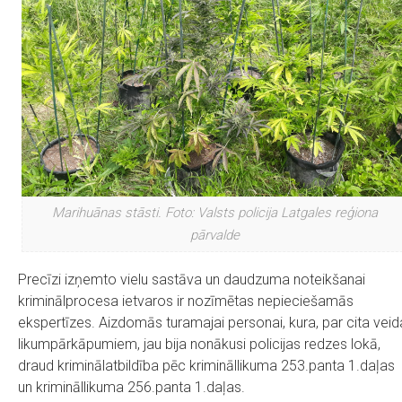
Marihuānas stāsti. Foto: Valsts policija Latgales reģiona
pārvalde
Precīzi izņemto vielu sastāva un daudzuma noteikšanai
kriminālprocesa ietvaros ir nozīmētas nepieciešamās
ekspertīzes. Aizdomās turamajai personai, kura, par cita veid
likumpārkāpumiem, jau bija nonākusi policijas redzes lokā,
draud kriminālatbildība pēc krimināllikuma 253.panta 1.daļas
un krimināllikuma 256.panta 1.daļas.