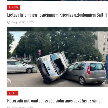
EIROPA
Lietuva brīdina par iespējamiem Krievijas uzbrukumiem Baltijā
August 06, 2026
AUTO
Pētersalā mikroautobuss pēc sadursmes apgāžas uz sāniem