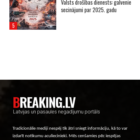
Valsts drošības dienests: galvenie
secinājumi par 2025. gadu
----- Account: breaking.lv -----
BREAKING.LV
Latvijas un pasaules negadījumu portāls
Tradicionālie mediji nespēj tik ātri sniegt informāciju, kā to var
izdarīt notikumu aculiecinieki. Mēs cenšamies pēc iespējas