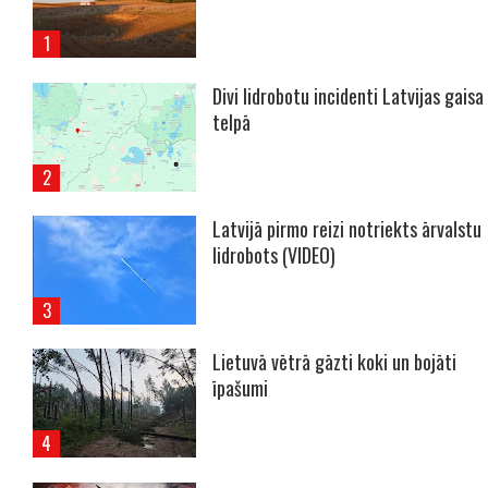
Divi lidrobotu incidenti Latvijas gaisa
telpā
Latvijā pirmo reizi notriekts ārvalstu
lidrobots (VIDEO)
Lietuvā vētrā gāzti koki un bojāti
īpašumi