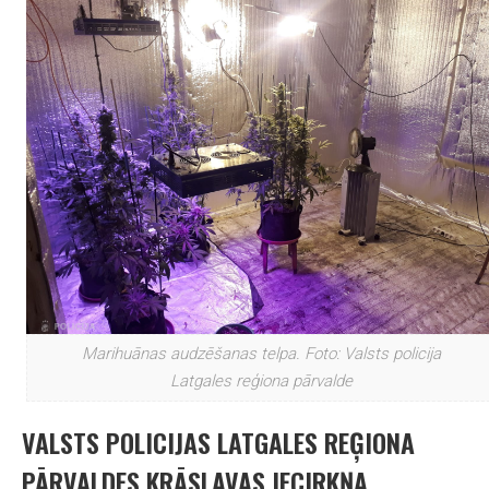
Marihuānas audzēšanas telpa. Foto: Valsts policija
Latgales reģiona pārvalde
VALSTS POLICIJAS LATGALES REĢIONA
PĀRVALDES KRĀSLAVAS IECIRKŅA