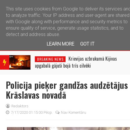
This site uses cookies from Google to deliver its services an
telegram
to analyze traffic. Your IP address and user-agent are shared
with Google along with performance and security metrics to
ensure quality of service, generate usage statistics, and to
detect and address abuse.
LEARN MORE
GOT IT
BRE
AKIN
Krievijas uzbrukumā Kijivas
BREAKING NEWS
G
apgabalā gājuši bojā trīs cilvēki
NEW
S
Policija pieķer gandžas audzētājus
Krāslavas novadā
Redaktors
7/17/2020 01:15:00 Pēcp.
Nav Komentāru