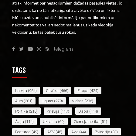
ātrāk informēt par negadījumiem dažādās pasaules vietās, jo
uzskatam, ka no tā ir atkarīga citu cilvēku dzīvība un liktenis.
Mūsu uzdevums publicēt informāciju par notikumiem un
nekomentēt tos vai arī nedot mājienus uz kāda viedokļa
veidošanu, lai tas paliek Jūsu rokās.
telegram
TAGS
Latvija
(964)
Cilvēks
(466)
Eiropa
(424)
Auto
(381)
Uguns
(279)
Videos
(236)
Politika
(210)
Krievija
(117)
Daba
(114)
Āzija
(114)
Ukraina
(69)
Ziemeļamerika
(51)
Featured
(49)
ASV
(48)
Avio
(44)
Zviedrija
(31)