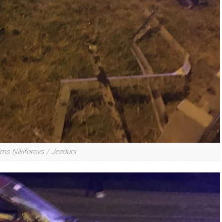
ims Ņikiforovs / Jezduni