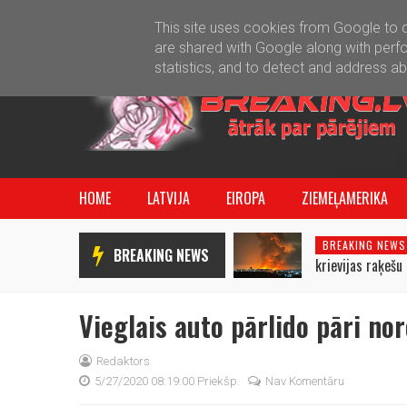
This site uses cookies from Google to de
are shared with Google along with perfo
statistics, and to detect and address a
HOME
LATVIJA
EIROPA
ZIEMEĻAMERIKA
BREAKING NEWS
BREAKING NEWS
krievijas raķeš
izcēlušies uguns
Vieglais auto pārlido pāri no
Redaktors
5/27/2020 08:19:00 Priekšp.
Nav Komentāru