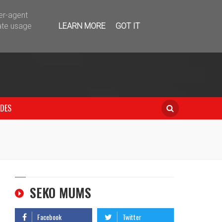
telegram
ser-agent
ate usage
LEARN MORE
GOT IT
IDES
SEKO MUMS