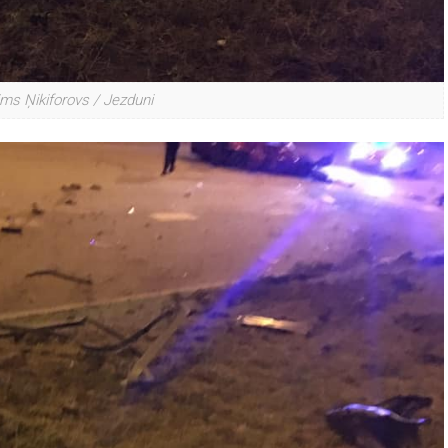
ims Ņikiforovs / Jezduni