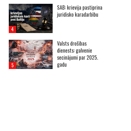
SAB: krievija pastiprina
juridisko karadarbību
Valsts drošības
dienests: galvenie
secinājumi par 2025.
gadu
----- Account: breaking.lv -----