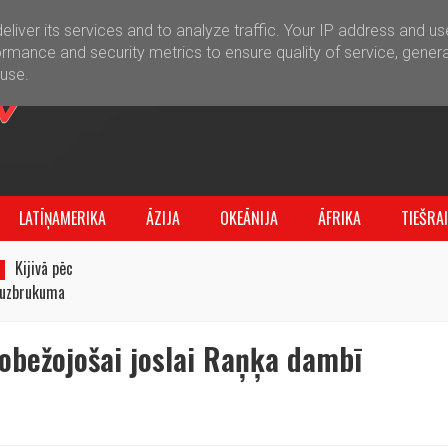
liver its services and to analyze traffic. Your IP address and u
rmance and security metrics to ensure quality of service, gener
buse.
LATĪŅAMERIKA
ĀZIJA
OKEĀNIJA
ĀFRIKA
TIEŠRA
Kijivā pēc
u uzbrukuma
grēki
robežojošai joslai Raņķa dambī