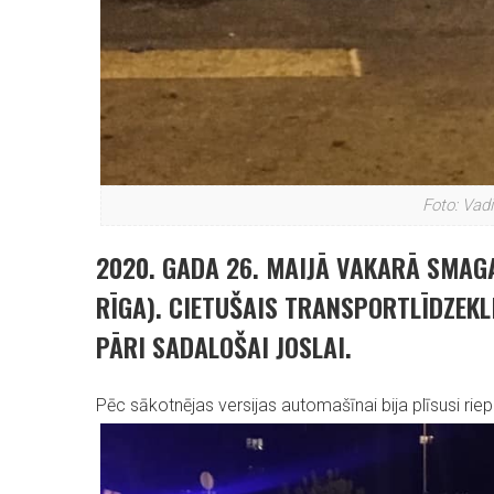
Foto: Vad
2020. GADA 26. MAIJĀ VAKARĀ SMAG
RĪGA). CIETUŠAIS TRANSPORTLĪDZEKL
PĀRI SADALOŠAI JOSLAI.
Pēc sākotnējas versijas automašīnai bija plīsusi riepa