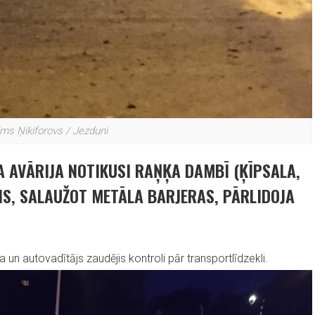
ims Ņikiforovs / Jezduni
A AVĀRIJA NOTIKUSI RAŅĶA DAMBĪ (ĶĪPSALA,
IS, SALAUŽOT METĀLA BARJERAS, PĀRLIDOJA
 un autovadītājs zaudējis kontroli pār transportlīdzekli.