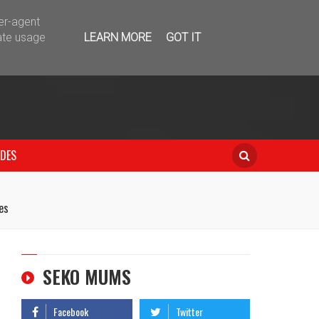
telegram
ser-agent
ate usage
LEARN MORE
GOT IT
IDES
es
SEKO MUMS