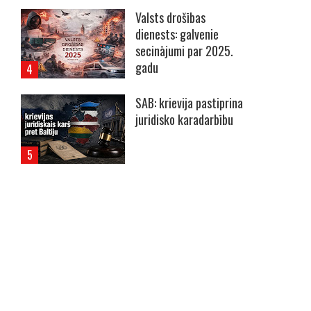
Valsts drošības
dienests: galvenie
secinājumi par 2025.
gadu
SAB: krievija pastiprina
juridisko karadarbību
----- Account: breaking.lv -----