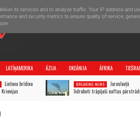
liver its services and to analyze traffic. Your IP address and u
rmance and security metrics to ensure quality of service, gener
buse.
LATĪŅAMERIKA
ĀZIJA
OKEĀNIJA
ĀFRIKA
TIEŠRA
Lietuva brīdina
Jaroslavļā
BREAKING NEWS
 Krievijas
lidroboti trāpījuši naftas pārstrād
tijā
rūpnīcai
ā