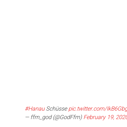
#Hanau
Schüsse
pic.twitter.com/IkB6G
— ffm_god (@GodFfm)
February 19, 202