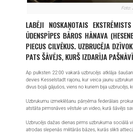
Foto:
LABĒJI NOSKAŅOTAIS EKSTRĒMIST
ŪDENSPĪPES BĀROS HĀNAVA (HESENE,
PIECUS CILVĒKUS. UZBRUCĒJA DZĪVOK
PATS ŠĀVĒJS, KURŠ IZDARĪJA PAŠNĀV
Ap pulksten 22:00 vakarā uzbrucējs atklāja šauša
devies Kesselstadt rajonu, kur veica jaunu uzbrukum
divus bojā gājušos, viens no kuriem bija uzbrucējs
Uzbrukumu izmeklēšanu pārņēma federālais prokuror
atstāta pirmsnāves vēstule un video, kurā šāvējs savu
Uzbrucējs dažas dienas pirms uzbrukuma sociālā vie
atrodas slepenās militārās bāzes, kurās slikti atti