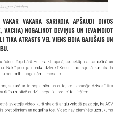
 Juergen Weichert
S VAKAR VAKARĀ SARĪKOJA APŠAUDI DIVOS
 VĀCIJA) NOGALINOT DEVIŅUS UN IEVAINOJOT
LĪ TIKA ATRASTS VĒL VIENS BOJĀ GĀJUŠAIS UN
ĪBU.
nu ūdenspīpju bārā Heumarkt rajonā, tad iekāpa automašīnā un
u. Naktī policija iebruka dzīvoklī Kesselstadt rajonā, kur atrada
, kuru personību pagaidām nenosauc.
s, sakarā ar to nopietnību un ar to, ka uzbrucēja dzīvoklī tika
 rīcību motivē ar dziļu nepatiku pret cittautiešiem.
tnē izvietojis video, kurā skaidrā angļu valodā paziņoja, ka ASV
ecās pret bērniem un nogalina tos. Video nav pieminēts uzbrukums