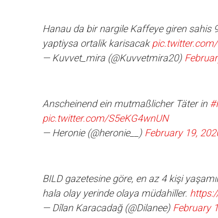
Hanau da bir nargile Kaffeye giren sahis 9
yaptiysa ortalik karisacak
pic.twitter.com
— Kuvvet_mira (@Kuvvetmira20)
Februar
Anscheinend ein mutmaßlicher Täter in
#
pic.twitter.com/S5eKG4wnUN
— Heronie (@heronie__)
February 19, 202
BILD gazetesine göre, en az 4 kişi yaşamın
hala olay yerinde olaya müdahiller.
https
— Dîlan Karacadağ (@Dilanee)
February 1