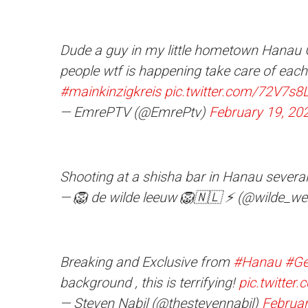
Dude a guy in my little hometown Hanau G
people wtf is happening take care of each
#mainkinzigkreis
pic.twitter.com/72V7s
— EmrePTV (@EmrePtv)
February 19, 20
Shooting at a shisha bar in Hanau severa
— 🦁 de wilde leeuw 🦁🇳🇱 ⚡ (@wilde_w
Breaking and Exclusive from
#Hanau
#G
background , this is terrifying!
pic.twitter
— Steven Nabil (@thestevennabil)
Februar