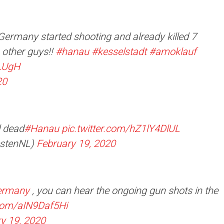
ermany started shooting and already killed 7
 other guys!!
#hanau
#kesselstadt
#amoklauf
8LUgH
20
l dead
#Hanau
pic.twitter.com/hZ1lY4DlUL
estenNL)
February 19, 2020
ermany
, you can hear the ongoing gun shots in the
.com/aIN9Daf5Hi
y 19, 2020