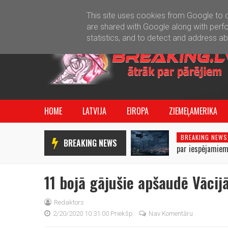
This site uses cookies from Google to de
are shared with Google along with perfo
statistics, and to detect and address a
HOME
LATVIJA
EIROPA
ZIEMEĻAMERIKA
BREAKING NEWS
BREAKING NEWS
par iespējamiem
uzbrukumiem Bal
11 bojā gājušie apšaudē Vācij
Redaktors
2/20/2020 10:31:00 Priekšp.
Nav Komentāru