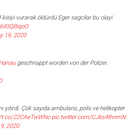
 kisiyi vurarak öldürdü Eger sagcilar bu olayi
/6iI0QBiqoO
y 19, 2020
Hanau
geschnappt worden von der Polizei.
0
ı yitirdi. Çok sayıda ambulans, polis ve helikopter
://t.co/22CAeTwWNc
pic.twitter.com/CJbs4thnmN
9, 2020