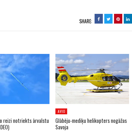
SHARE:
AVIO
o reizi notriekts ārvalstu
Glābēju-mediķu helikopters nogāžas
IDEO)
Savoja