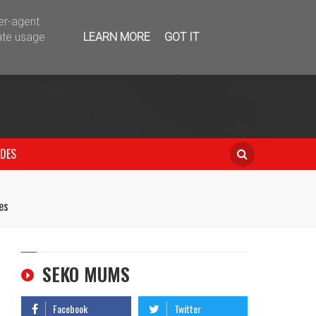
telegram
ser-agent
ate usage
LEARN MORE
GOT IT
IDES
es
SEKO MUMS