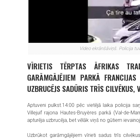
Video ekrānšāviņš. Policija t
VĪRIETIS TĒRPTAS ĀFRIKAS TR
GARĀMGĀJĒJIEM PARKĀ FRANCIJAS G
UZBRUCĒJS SADŪRIS TRĪS CILVĒKUS, V
Aptuveni pulkst.14:00 pēc vietējā laika policija s
Villejuif rajona Hautes-Bruyères parkā (Val-de-Ma
apturēja uzbrucēja, bet vēlāk viņš no gūtiem ievaino
Uzbrūkot garāmgājējiem vīrieti sadus trīs cilvēku