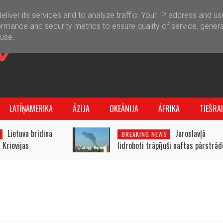
liver its services and to analyze traffic. Your IP address and u
rmance and security metrics to ensure quality of service, gener
buse.
LATĪŅAMERIKA
ĀZIJA
OKEĀNIJA
ĀFRIKA
TIEŠRA
Lietuva brīdina
Jaroslavļā
BREAKING NEWS
 Krievijas
lidroboti trāpījuši naftas pārstrād
tijā
rūpnīcai