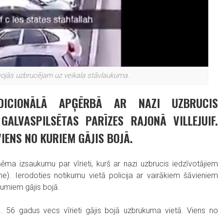
uvojās uzbrucējam uz veikala stāvlaukuma.
ADICIONĀLĀ APĢĒRBĀ AR NAZI UZBRUCIS
ALVASPILSĒTAS PARĪZES RAJONĀ VILLEJUIF.
IENS NO KURIEM GĀJIS BOJĀ.
aņēma izsaukumu par vīrieti, kurš ar nazi uzbrucis iedzīvotājiem
rne). Ierodoties notikumu vietā policija ar vairākiem šāvieniem
jumiem gājis bojā.
s. 56 gadus vecs vīrieti gājis bojā uzbrukuma vietā. Viens no