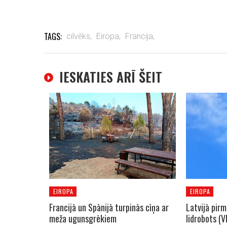
TAGS:
cilvēks,
Eiropa,
Francija,
IESKATIES ARĪ ŠEIT
EIROPA
EIROPA
Francijā un Spānijā turpinās cīņa ar
Latvijā pirm
meža ugunsgrēkiem
lidrobots (V