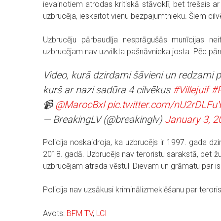
ievainotiem atrodas kritiskā stāvoklī, bet trešais 
uzbrucēja, ieskaitot vienu bezpajumtnieku. Šiem cilv
Uzbrucēju pārbaudīja nesprāgušās munīcijas neitra
uzbrucējam nav uzvilkta pašnāvnieka josta. Pēc pārme
Video, kurā dzirdami šāvieni un redzami po
kurš ar nazi sadūra 4 cilvēkus
#Villejuif
#P
📹
@MarocBxl
pic.twitter.com/nU2rDLFu
— BreakingLV (@breakinglv)
January 3, 2
Policija noskaidroja, ka uzbrucējs ir 1997. gada dzi
2018. gadā. Uzbrucējs nav teroristu sarakstā, bet žu
uzbrucējam atrada vēstuli Dievam un grāmatu par isl
Policija nav uzsākusi kriminālizmeklēšanu par terori
Avots:
BFM TV
,
LCI