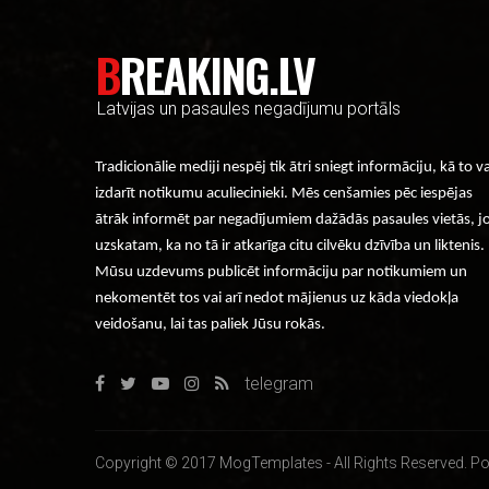
BREAKING.LV
Latvijas un pasaules negadījumu portāls
Tradicionālie mediji nespēj tik ātri sniegt informāciju, kā to v
izdarīt notikumu aculiecinieki. Mēs cenšamies pēc iespējas
ātrāk informēt par negadījumiem dažādās pasaules vietās, j
uzskatam, ka no tā ir atkarīga citu cilvēku dzīvība un liktenis.
Mūsu uzdevums publicēt informāciju par notikumiem un
nekomentēt tos vai arī nedot mājienus uz kāda viedokļa
veidošanu, lai tas paliek Jūsu rokās.
telegram
Copyright © 2017 MogTemplates - All Rights Reserved. Po