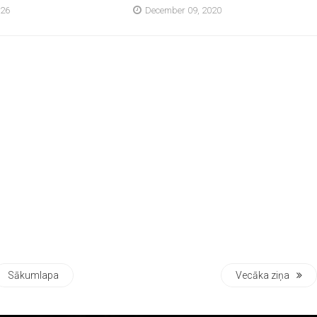
026
December 09, 2020
Sākumlapa
Vecāka ziņa