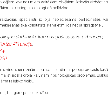
ar vidējiem ievainojumiem.Vairākiem cilvēkiem izdevās aizbēgt no
ēkiem tiek sniegta psiholoģiskā palīdzība.
lizācijas speciālisti, jo bija nepieciešams pārliecināties vai
klēšanas tika konstatēts, ka vīrietim līdz nebija sprāgstvielu.
licijas darbinieki, kuri nāvējoši sašāva uzbrucēju,
arīze
#Francija
.
Yw
020
mis vīrietis un ir zināms par sadursmēm ar policiju protestu laikā
rnālisti noskaidroja, ka viņam ir psiholoģiskās problēmas. Blakus
āma reliģisko ticību.
smu, bet gan - par slepkavību.