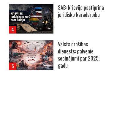
SAB: krievija pastiprina
juridisko karadarbību
Valsts drošības
dienests: galvenie
secinājumi par 2025.
gadu
----- Account: breaking.lv -----