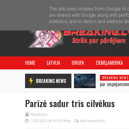
This site uses cookies from Google to de
are shared with Google along with perfo
statistics, and to detect and address a
HOME
LATVIJA
EIROPA
ZIEMEĻAMERIKA
BREAKING NEWS
BREAKING NEWS
par iespējamiem
uzbrukumiem Bal
Parīzē sadur trīs cilvēkus
Redaktors
1/03/2020 06:50:00 Pēcp.
Nav Komentāru