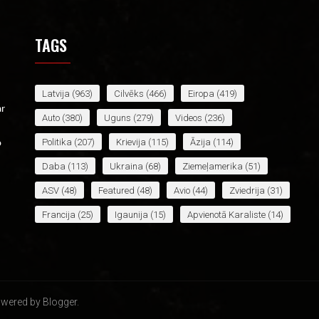
TAGS
Latvija
(963)
Cilvēks
(466)
Eiropa
(419)
ar
Auto
(380)
Uguns
(279)
Videos
(236)
Politika
(207)
Krievija
(115)
Āzija
(114)
o
Daba
(113)
Ukraina
(68)
Ziemeļamerika
(51)
ASV
(48)
Featured
(48)
Avio
(44)
Zviedrija
(31)
Francija
(25)
Igaunija
(15)
Apvienotā Karaliste
(14)
Āfrika
(14)
Lietuva
(13)
Baltkrievija
(12)
Irāna
(12)
Spānija
(12)
Jaunākais
(12)
Venecuēla
(11)
Vācija
(11)
Latīņamerika
(10)
wered by Blogger.
Afganistāna
(9)
Dienvidamerika
(9)
Norvēģija
(9)