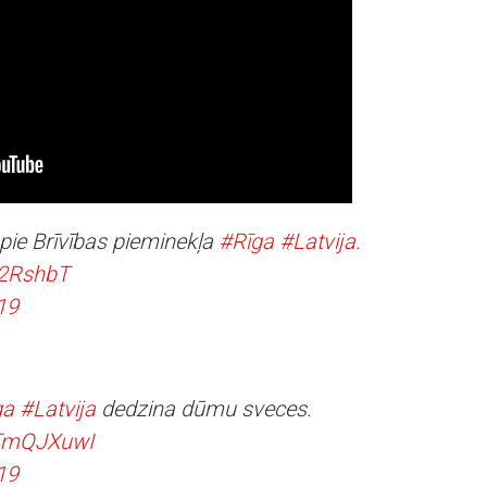
pie Brīvības pieminekļa
#Rīga
#Latvija
.
U2RshbT
19
ga
#Latvija
dedzina dūmu sveces.
5TmQJXuwI
19