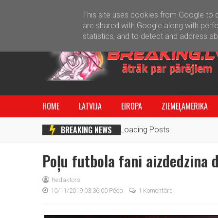
This site uses cookies from Google to de
are shared with Google along with perfo
statistics, and to detect and address a
HOME
LATVIJA
EIROPA
ZIEMEĻAMERIKA
BREAKING NEWS
Loading Posts...
Poļu futbola fani aizdedzina
Redaktors
10/11/2019 03:36:00 Pēcp.
1 Komentārs