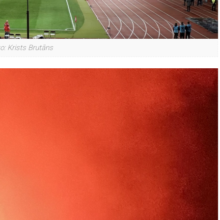
o: Krists Brutāns