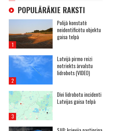
POPULĀRĀKIE RAKSTI
Polijā konstatē
neidentificētu objektu
gaisa telpā
Latvijā pirmo reizi
notriekts ārvalstu
lidrobots (VIDEO)
Divi lidrobotu incidenti
Latvijas gaisa telpā
SAB: krievija pastiprina