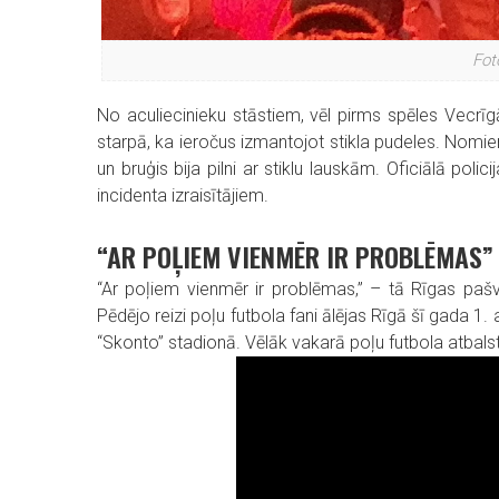
Fot
No aculiecinieku stāstiem, vēl pirms spēles Vecrīgā
starpā, ka ieročus izmantojot stikla pudeles. Nomier
un bruģis bija pilni ar stiklu lauskām. Oficiālā poli
incidenta izraisītājiem.
“AR POĻIEM VIENMĒR IR PROBLĒMAS”
“Ar poļiem vienmēr ir problēmas,” – tā Rīgas pašv
Pēdējo reizi poļu futbola fani ālējas Rīgā šī gada 
“Skonto” stadionā. Vēlāk vakarā poļu futbola atbalstīt