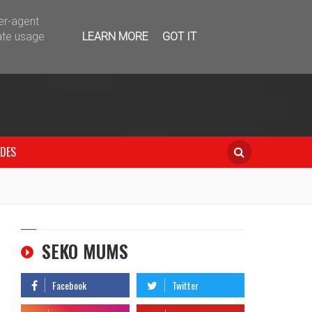
telegram
ser-agent
ate usage
LEARN MORE
GOT IT
IDES
SEKO MUMS