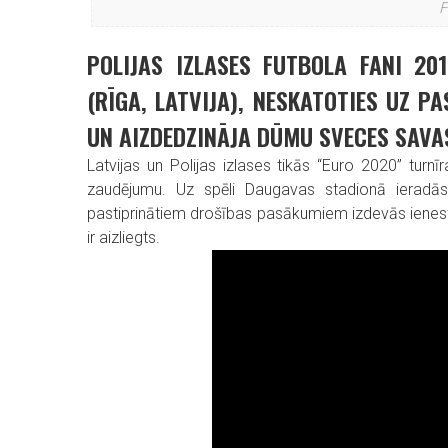
F
POLIJAS IZLASES FUTBOLA FANI 20
(RĪGA, LATVIJA), NESKATOTIES UZ P
UN AIZDEDZINĀJA DŪMU SVECES SAVA
Latvijas un Polijas izlases tikās “Euro 2020” turnīr
zaudējumu. Uz spēli Daugavas stadionā ieradās v
pastiprinātiem drošības pasākumiem izdevās ienest
ir aizliegts.