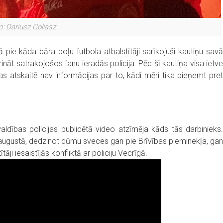
o: Dariusz Goliasz
 pie kāda bāra poļu futbola atbalstītāji sarīkojuši kautiņu savā
ināt satrakojošos fanu ieradās policija. Pēc šī kautiņa visa ietve
cijas atskaitē nav informācijas par to, kādi mēri tika pieņemt pret
aldības policijas publicētā video atzīmēja kāds tās darbinieks.
1. augustā, dedzinot dūmu sveces gan pie Brīvības pieminekļa, gan
āji iesaistījās konfliktā ar policiju Vecrīgā.