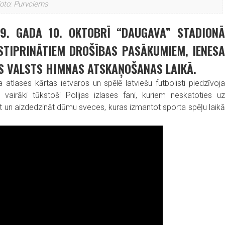
oto: Purvciems
19. GADA 10. OKTOBRĪ “DAUGAVA” STADIONĀ
ASTIPRINĀTIEM DROŠĪBAS PASĀKUMIEM, IENESA
S VALSTS HIMNAS ATSKAŅOŠANAS LAIKĀ.
a atlases kārtas ietvaros un spēlē latviešu futbolisti piedzīvoja
airāki tūkstoši Polijas izlases fani, kuriem neskatoties uz
 un aizdedzināt dūmu sveces, kuras izmantot sporta spēļu laikā