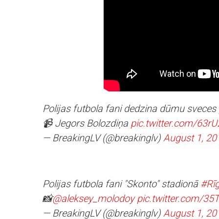
Polijas futbola fani dedzina dūmu sveces 
📹 Jegors Bolozdiņa
pic.twitter.com/63r
— BreakingLV (@breakinglv)
August 1, 20
Polijas futbola fani "Skonto" stadionā
#Rī
📸
@aleksey_molodoy
pic.twitter.com/3
— BreakingLV (@breakinglv)
August 1, 20