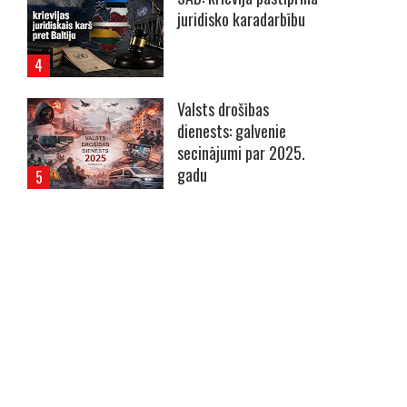
juridisko karadarbību
Valsts drošības
dienests: galvenie
secinājumi par 2025.
gadu
----- Account: breaking.lv -----