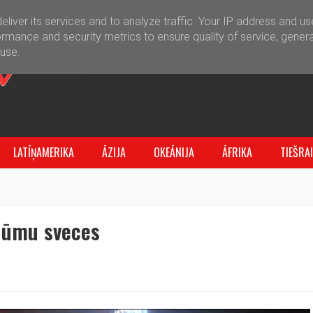
liver its services and to analyze traffic. Your IP address and u
rmance and security metrics to ensure quality of service, gener
buse.
LATĪŅAMERIKA
ĀZIJA
OKEĀNIJA
ĀFRIKA
TIEŠRA
 dūmu sveces