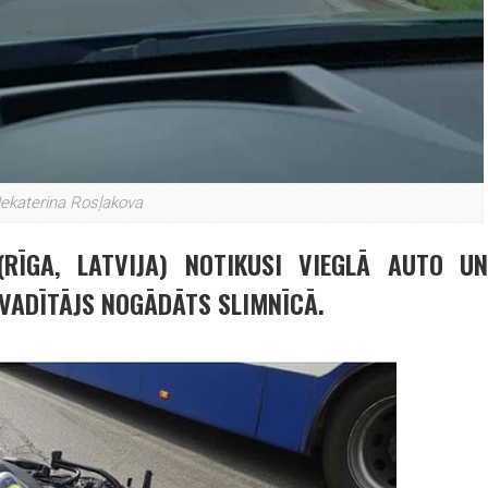
Jekaterina Rosļakova
(RĪGA, LATVIJA) NOTIKUSI VIEGLĀ AUTO UN
VADĪTĀJS NOGĀDĀTS SLIMNĪCĀ.