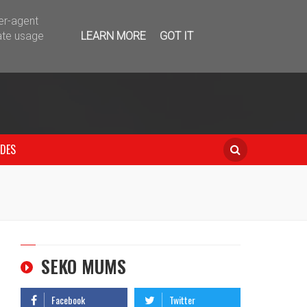
telegram
ser-agent
ate usage
LEARN MORE
GOT IT
IDES
SEKO MUMS