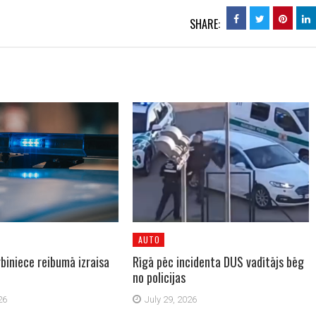
SHARE:
AUTO
rbiniece reibumā izraisa
Rīgā pēc incidenta DUS vadītājs bēg
no policijas
26
July 29, 2026