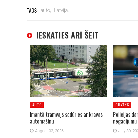
TAGS:
auto,
Latvija,
IESKATIES ARĪ ŠEIT
AUTO
CILVĒKS
Imantā tramvajs sadūries ar kravas
Policijas da
automašīnu
negadījumu
August 03, 2026
July 30, 20