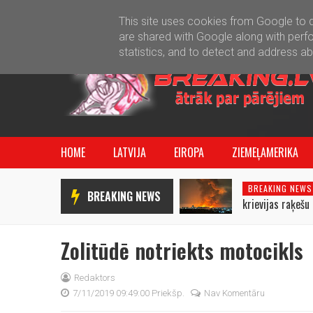
This site uses cookies from Google to de
are shared with Google along with perfo
statistics, and to detect and address a
HOME
LATVIJA
EIROPA
ZIEMEĻAMERIKA
BREAKING NEWS
BREAKING NEWS
krievijas raķeš
izcēlušies uguns
Zolitūdē notriekts motocikls
Redaktors
7/11/2019 09:49:00 Priekšp.
Nav Komentāru