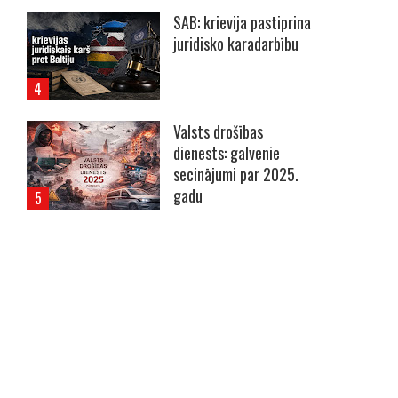
SAB: krievija pastiprina
juridisko karadarbību
Valsts drošības
dienests: galvenie
secinājumi par 2025.
gadu
----- Account: breaking.lv -----