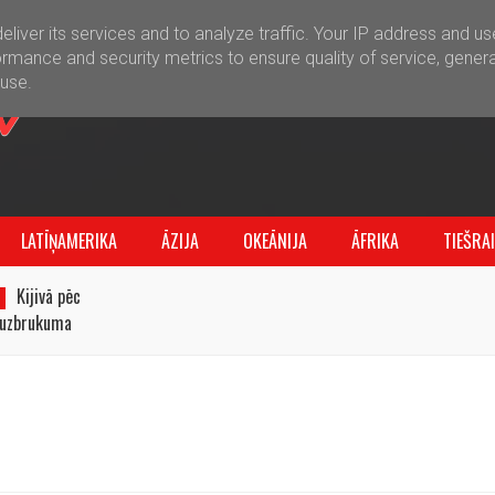
liver its services and to analyze traffic. Your IP address and u
rmance and security metrics to ensure quality of service, gener
buse.
LATĪŅAMERIKA
ĀZIJA
OKEĀNIJA
ĀFRIKA
TIEŠRA
Kijivā pēc
u uzbrukuma
grēki