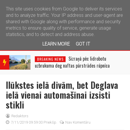
This site uses cookies from Google to deliver its services
telegram
and to analyze traffic. Your IP address and user-agent are
shared with Google along with performance and security
metrics to ensure quality of service, generate usage
statistics, and to detect and address abuse.
LEARN MORE
GOT IT
BRE
AKIN
Sizraņā pēc lidrobotu
BREAKING NEWS
G
uzbrukuma deg naftas pārstrādes rūpnīca
NEW
S
Ilūkstes ielā divām, bet Deglava
ielā vienai automašīnai izsisti
stikli
Redaktors
7/11/2019 09:59:00 Priekšp.
Nav Komentāru