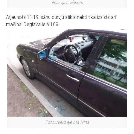
Foto: Igors Ivanovs
Atjaunots 11:19: sānu durvju stikls naktī tika izsists arī
mašīnai Deglava ielā 108.
Foto: Aleksejevna Nina