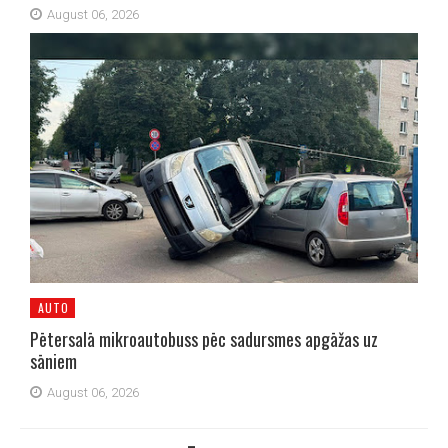
August 06, 2026
AUTO
Pētersalā mikroautobuss pēc sadursmes apgāžas uz
sāniem
August 06, 2026