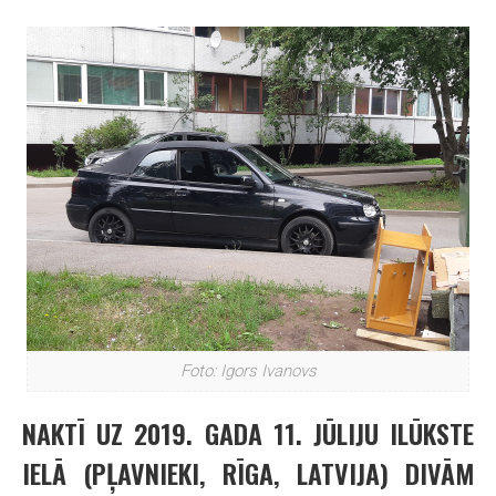
Foto: Igors Ivanovs
NAKTĪ UZ 2019. GADA 11. JŪLIJU ILŪKSTE
IELĀ (PĻAVNIEKI, RĪGA, LATVIJA) DIVĀM