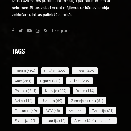
Mūsu uzdevums publicēt informāciju par notikumiem un
nekomentēt tos vai arī nedot mājienus uz kāda viedokļa
veidošanu, lai tas paliek Jūsu rokās.
telegram
TAGS
Latvija
(964)
Cilvēks
(466)
Eiropa
(425)
Auto
(381)
Uguns
(279)
Videos
(236)
Politika
(211)
Krievija
(117)
Daba
(114)
Āzija
(114)
Ukraina
(69)
Ziemeļamerika
(51)
Featured
(49)
ASV
(48)
Avio
(44)
Zviedrija
(31)
Francija
(25)
Igaunija
(15)
Apvienotā Karaliste
(14)
Lietuva
(14)
Āfrika
(14)
Baltkrievija
(12)