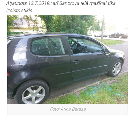
Atjaunots 12.7.2019.: arī Sahorova ielā mašīnai tika
izsists stikls.
Foto: Arina Barasa