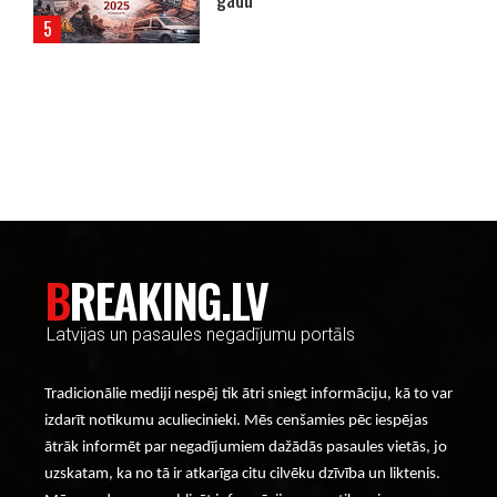
----- Account: breaking.lv -----
BREAKING.LV
Latvijas un pasaules negadījumu portāls
Tradicionālie mediji nespēj tik ātri sniegt informāciju, kā to var
izdarīt notikumu aculiecinieki. Mēs cenšamies pēc iespējas
ātrāk informēt par negadījumiem dažādās pasaules vietās, jo
uzskatam, ka no tā ir atkarīga citu cilvēku dzīvība un liktenis.