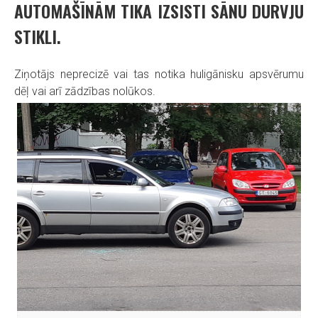
AUTOMAŠĪNĀM TIKA IZSISTI SĀNU DURVJU
STIKLI.
Ziņotājs neprecizē vai tas notika huligānisku apsvērumu
dēļ vai arī zādzības nolūkos.