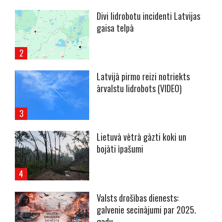
Divi lidrobotu incidenti Latvijas
gaisa telpā
Latvijā pirmo reizi notriekts
ārvalstu lidrobots (VIDEO)
Lietuvā vētrā gāzti koki un
bojāti īpašumi
Valsts drošības dienests:
galvenie secinājumi par 2025.
gadu