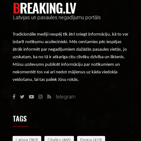
BREAKING.LV
Latvijas un pasaules negadījumu portāls
Tradicionālie mediji nespēj tik ātri sniegt informāciju, kā to var
izdarīt notikumu aculiecinieki. Mēs cenšamies pēc iespējas
ātrāk informēt par negadījumiem dažādās pasaules vietās, jo
uzskatam, ka no tā ir atkarīga citu cilvēku dzīvība un liktenis.
Mūsu uzdevums publicēt informāciju par notikumiem un
nekomentēt tos vai arī nedot mājienus uz kāda viedokļa
veidošanu, lai tas paliek Jūsu rokās.
telegram
TAGS
Latvija
(963)
Cilvēks
(466)
Eiropa
(419)