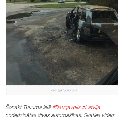
Foto: Iļja Fjodorovs
Šonakt Tukuma ielā
#Daugavpils
#Latvija
nodedzinātas divas automašīnas. Skaties video: