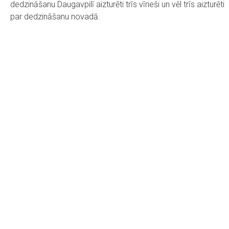
dedzināšanu Daugavpilī aizturēti trīs vīrieši un vēl trīs aizturēti
par dedzināšanu novadā.