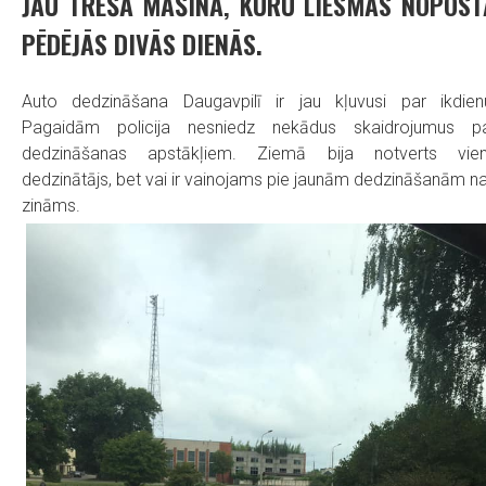
JAU TREŠĀ MAŠĪNA, KURU LIESMAS NOPOST
PĒDĒJĀS DIVĀS DIENĀS.
Auto dedzināšana Daugavpilī ir jau kļuvusi par ikdien
Pagaidām policija nesniedz nekādus skaidrojumus p
dedzināšanas apstākļiem. Ziemā bija notverts vie
dedzinātājs, bet vai ir vainojams pie jaunām dedzināšanām n
zināms.