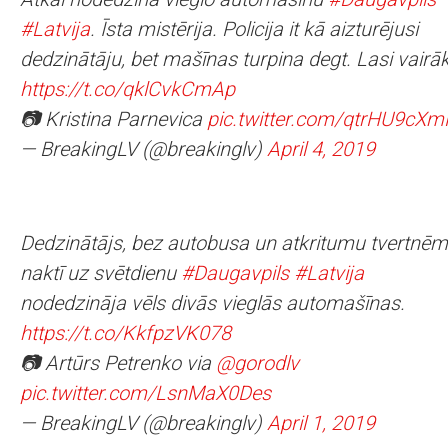
#Latvija
. Īsta mistērija. Policija it kā aizturējusi
dedzinātāju, bet mašīnas turpina degt. Lasi vairāk
https://t.co/qklCvkCmAp
📷 Kristina Parnevica
pic.twitter.com/qtrHU9cX
— BreakingLV (@breakinglv)
April 4, 2019
Dedzinātājs, bez autobusa un atkritumu tvertnēm
naktī uz svētdienu
#Daugavpils
#Latvija
nodedzināja vēls divās vieglās automašīnas.
https://t.co/KkfpzVK078
📷 Artūrs Petrenko via
@gorodlv
pic.twitter.com/LsnMaX0Des
— BreakingLV (@breakinglv)
April 1, 2019