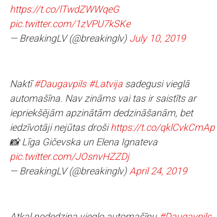
https://t.co/lTwdZWWqeG
pic.twitter.com/1zVPU7kSKe
— BreakingLV (@breakinglv)
July 10, 2019
Naktī
#Daugavpils
#Latvija
sadegusi vieglā
automašīna. Nav zināms vai tas ir saistīts ar
iepriekšējām apzinātām dedzināšanām, bet
iedzīvotāji nejūtas droši
https://t.co/qklCvkCmAp
📸 Līga Gičevska un Elena Ignateva
pic.twitter.com/JOsnvHZZDj
— BreakingLV (@breakinglv)
April 24, 2019
Atkal nodedzina vieglo automašīnu
#Daugavpils