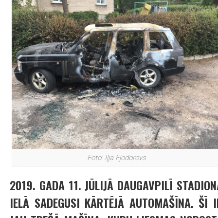
Foto: Iļja Fjodorovs
2019. GADA 11. JŪLIJĀ DAUGAVPILĪ STADION
IELĀ SADEGUSI KĀRTĒJĀ AUTOMAŠĪNA. ŠĪ I