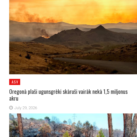
ASV
Oregonā plaši ugunsgrēki skāruši vairāk nekā 1,5 miljonus
akru
July 29, 2026