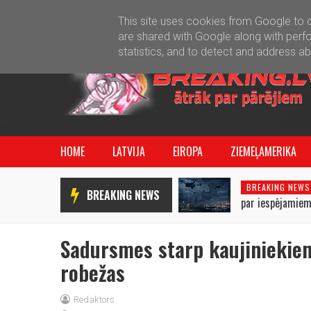
This site uses cookies from Google to de
are shared with Google along with perfo
statistics, and to detect and address a
HOME
LATVIJA
EIROPA
ZIEMEĻAMERIKA
BREAKING NEWS
BREAKING NEWS
par iespējamiem
uzbrukumiem Bal
Sadursmes starp kaujiniekie
robežas
Redaktors