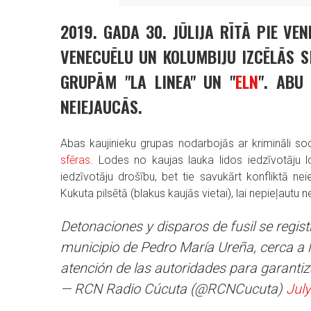
2019. GADA 30. JŪLIJA RĪTĀ PIE VE
VENECUĒLU UN KOLUMBIJU IZCĒLĀS 
GRUPĀM "LA LINEA" UN "
ELN
". ABU
NEIEJAUCĀS.
Abas kaujinieku grupas nodarbojās ar krimināli
sfēras
. Lodes no kaujas lauka lidos iedzīvotāju l
iedzīvotāju drošību, bet tie savukārt konfliktā nei
Kukuta pilsētā (blakus kaujās vietai), lai nepieļautu 
Detonaciones y disparos de fusil se regist
municipio de Pedro María Ureña, cerca a l
atención de las autoridades para garanti
— RCN Radio Cúcuta (@RCNCucuta)
July