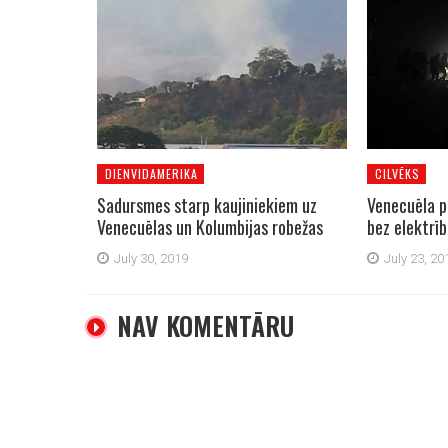
DIENVIDAMERIKA
CILVĒKS
Sadursmes starp kaujiniekiem uz
Venecuēla pi
Venecuēlas un Kolumbijas robežas
bez elektrī
July 30, 2019
July 23, 20
NAV KOMENTĀRU