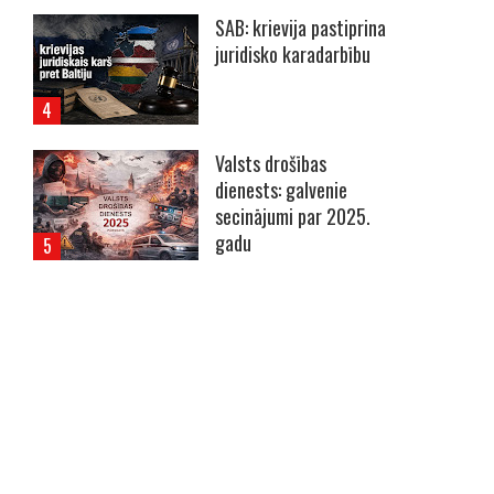
SAB: krievija pastiprina
juridisko karadarbību
Valsts drošības
dienests: galvenie
secinājumi par 2025.
gadu
----- Account: breaking.lv -----