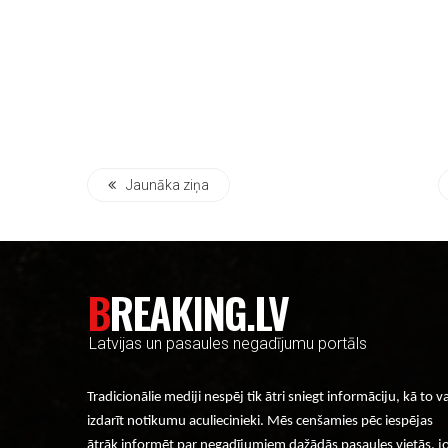
Jaunāka ziņa
BREAKING.LV
Latvijas un pasaules negadījumu portāls
Tradicionālie mediji nespēj tik ātri sniegt informāciju, kā to v
izdarīt notikumu aculiecinieki. Mēs cenšamies pēc iespējas
ātrāk informēt par negadījumiem dažādās pasaules vietās, j