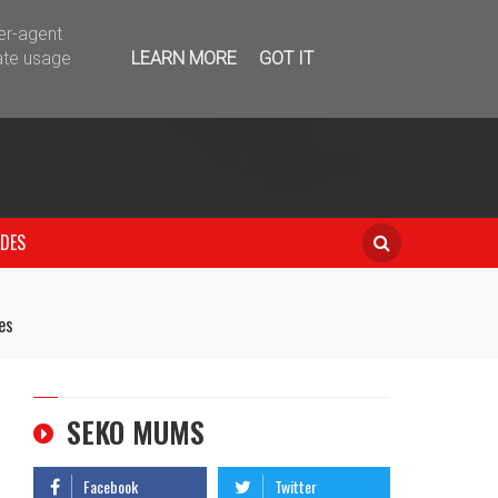
telegram
ser-agent
ate usage
LEARN MORE
GOT IT
IDES
es
SEKO MUMS