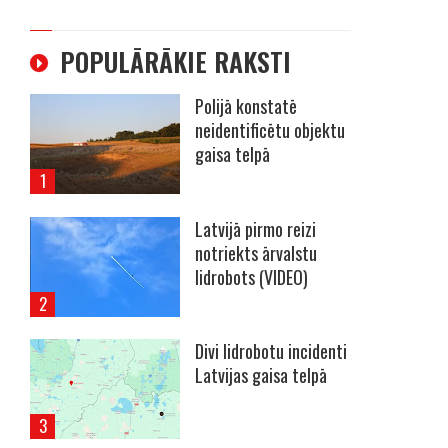
POPULĀRĀKIE RAKSTI
Polijā konstatē
Ā
neidentificētu objektu
gaisa telpā
s
Latvijā pirmo reizi
notriekts ārvalstu
lidrobots (VIDEO)
Divi lidrobotu incidenti
Latvijas gaisa telpā