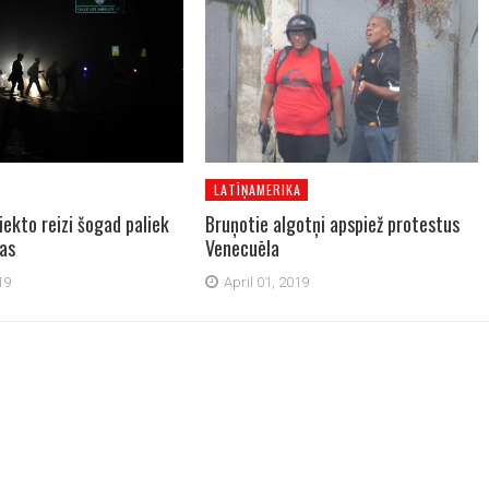
LATĪŅAMERIKA
ekto reizi šogad paliek
Bruņotie algotņi apspiež protestus
bas
Venecuēla
19
April 01, 2019