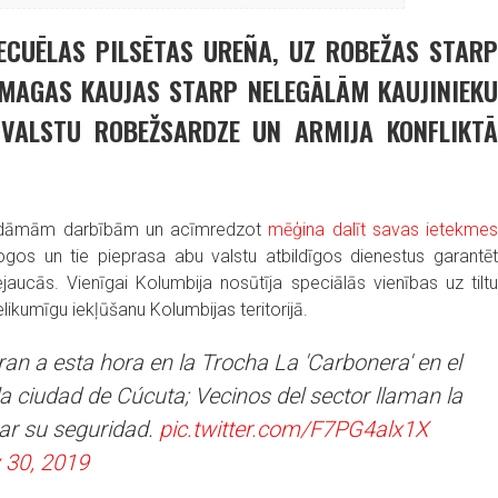
NECUĒLAS PILSĒTAS UREÑA, UZ ROBEŽAS STARP
SMAGAS KAUJAS STARP NELEGĀLĀM KAUJINIEKU
 VALSTU ROBEŽSARDZE UN ARMIJA KONFLIKT
 sodāmām darbībām un acīmredzot
mēģina dalīt savas ietekme
ogos un tie pieprasa abu valstu atbildīgos dienestus garantēt
ejaucās. Vienīgai Kolumbija nosūtīja speciālās vienības uz tiltu
nelikumīgu iekļūšanu Kolumbijas teritorijā.
ran a esta hora en la Trocha La 'Carbonera' en el
a ciudad de Cúcuta; Vecinos del sector llaman la
zar su seguridad.
pic.twitter.com/F7PG4alx1X
 30, 2019