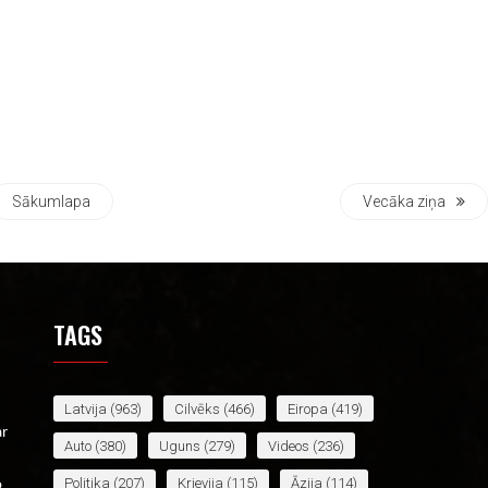
Sākumlapa
Vecāka ziņa
TAGS
Latvija
(963)
Cilvēks
(466)
Eiropa
(419)
ar
Auto
(380)
Uguns
(279)
Videos
(236)
Politika
(207)
Krievija
(115)
Āzija
(114)
o