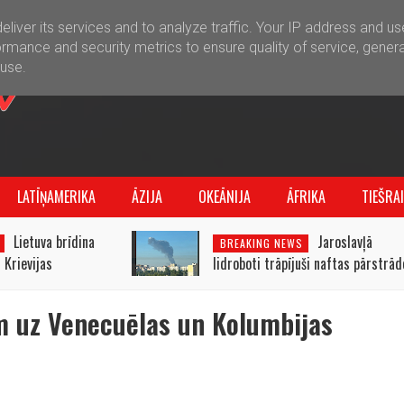
liver its services and to analyze traffic. Your IP address and u
rmance and security metrics to ensure quality of service, gener
buse.
LATĪŅAMERIKA
ĀZIJA
OKEĀNIJA
ĀFRIKA
TIEŠRA
Lietuva brīdina
Jaroslavļā
BREAKING NEWS
 Krievijas
lidroboti trāpījuši naftas pārstrād
tijā
rūpnīcai
m uz Venecuēlas un Kolumbijas