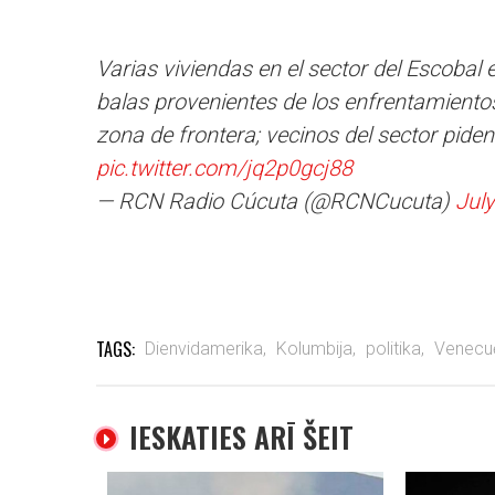
Varias viviendas en el sector del Escobal
balas provenientes de los enfrentamientos
zona de frontera; vecinos del sector piden
pic.twitter.com/jq2p0gcj88
— RCN Radio Cúcuta (@RCNCucuta)
July
TAGS:
Dienvidamerika,
Kolumbija,
politika,
Venecuē
IESKATIES ARĪ ŠEIT