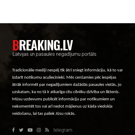
BREAKING.LV
Latvijas un pasaules negadījumu portāls
Tradicionālie mediji nespēj tik ātri sniegt informāciju, kā to var
izdarīt notikumu aculiecinieki. Mēs cenšamies pēc iespējas
ātrāk informēt par negadījumiem dažādās pasaules vietās, jo
uzskatam, ka no tā ir atkarīga citu cilvēku dzīvība un liktenis.
Mūsu uzdevums publicēt informāciju par notikumiem un
nekomentēt tos vai arī nedot mājienus uz kāda viedokļa
veidošanu, lai tas paliek Jūsu rokās.
telegram