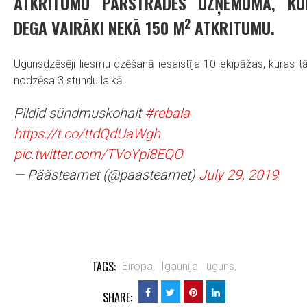
ATKRITUMU PĀRSTRĀDES UZŅĒMUMĀ, KU
2
DEGA VAIRĀKI NEKĀ 150 M
ATKRITUMU.
Ugunsdzēsēji liesmu dzēšanā iesaistīja 10 ekipāžas, kuras t
nodzēsa 3 stundu laikā.
Pildid sündmuskohalt
#rebala
https://t.co/ttdQdUaWgh
pic.twitter.com/TVoYpi8EQO
— Päästeamet (@paasteamet)
July 29, 2019
TAGS:
Eiropa,
Igaunija,
uguns,
SHARE: