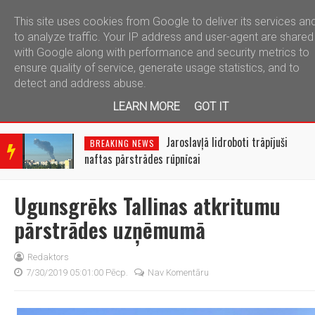
This site uses cookies from Google to deliver its services an
telegram
to analyze traffic. Your IP address and user-agent are shared
with Google along with performance and security metrics to
ensure quality of service, generate usage statistics, and to
detect and address abuse.
LEARN MORE
GOT IT
BRE
AKIN
Jaroslavļā lidroboti trāpījuši
BREAKING NEWS
G
naftas pārstrādes rūpnīcai
NEW
S
Ugunsgrēks Tallinas atkritumu
pārstrādes uzņēmumā
Redaktors
7/30/2019 05:01:00 Pēcp.
Nav Komentāru