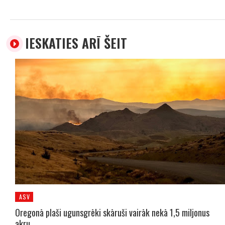
IESKATIES ARĪ ŠEIT
ASV
Oregonā plaši ugunsgrēki skāruši vairāk nekā 1,5 miljonus
akru