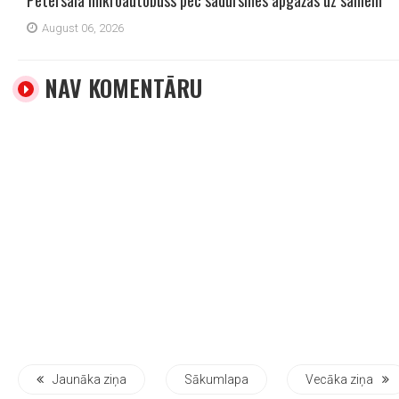
Pētersalā mikroautobuss pēc sadursmes apgāžas uz sāniem
August 06, 2026
NAV KOMENTĀRU
Jaunāka ziņa
Sākumlapa
Vecāka ziņa