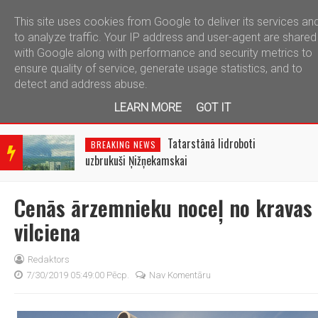
This site uses cookies from Google to deliver its services an
telegram
to analyze traffic. Your IP address and user-agent are shared
with Google along with performance and security metrics to
ensure quality of service, generate usage statistics, and to
detect and address abuse.
LEARN MORE
GOT IT
BRE
AKIN
Tatarstānā lidroboti
BREAKING NEWS
G
uzbrukuši Ņižņekamskai
NEW
S
Cenās ārzemnieku noceļ no kravas
vilciena
Redaktors
7/30/2019 05:49:00 Pēcp.
Nav Komentāru