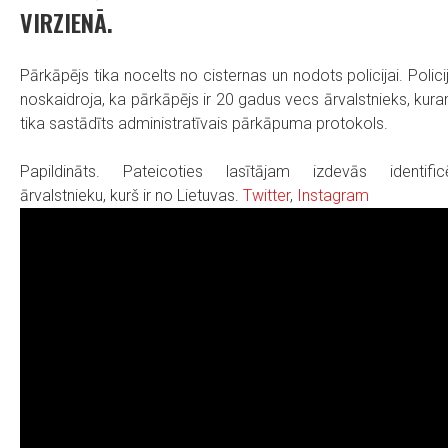
VIRZIENĀ.
Pārkāpējs tika nocelts no cisternas un nodots policijai. Polici
noskaidroja, ka pārkāpējs ir 20 gadus vecs ārvalstnieks, kur
tika sastādīts administratīvais pārkāpuma protokols.
Papildināts. Pateicoties lasītājam izdevās identific
ārvalstnieku, kurš ir no Lietuvas.
Twitter
,
Instagram