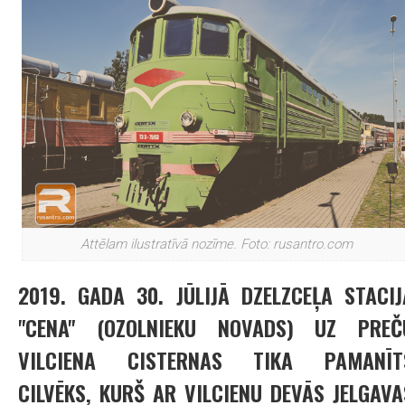
Attēlam ilustratīvā nozīme. Foto: rusantro.com
2019. GADA 30. JŪLIJĀ DZELZCEĻA STACIJ
"CENA" (OZOLNIEKU NOVADS) UZ PREČ
VILCIENA CISTERNAS TIKA PAMANĪT
CILVĒKS, KURŠ AR VILCIENU DEVĀS JELGAVA