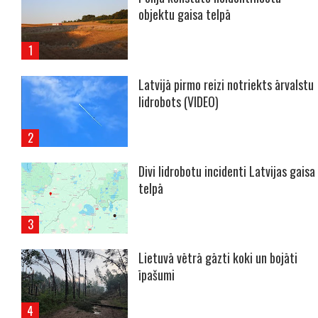
objektu gaisa telpā
Latvijā pirmo reizi notriekts ārvalstu
lidrobots (VIDEO)
Divi lidrobotu incidenti Latvijas gaisa
telpā
Lietuvā vētrā gāzti koki un bojāti
īpašumi