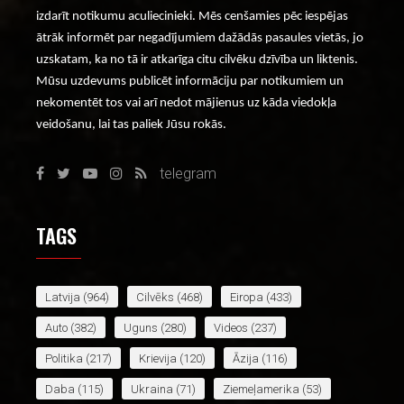
izdarīt notikumu aculiecinieki. Mēs cenšamies pēc iespējas
ātrāk informēt par negadījumiem dažādās pasaules vietās, jo
uzskatam, ka no tā ir atkarīga citu cilvēku dzīvība un liktenis.
Mūsu uzdevums publicēt informāciju par notikumiem un
nekomentēt tos vai arī nedot mājienus uz kāda viedokļa
veidošanu, lai tas paliek Jūsu rokās.
telegram
TAGS
Latvija
(964)
Cilvēks
(468)
Eiropa
(433)
Auto
(382)
Uguns
(280)
Videos
(237)
Politika
(217)
Krievija
(120)
Āzija
(116)
Daba
(115)
Ukraina
(71)
Ziemeļamerika
(53)