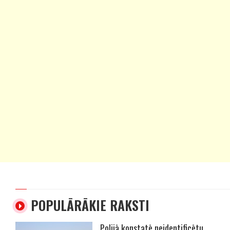
POPULĀRĀKIE RAKSTI
Polijā konstatē neidentificētu