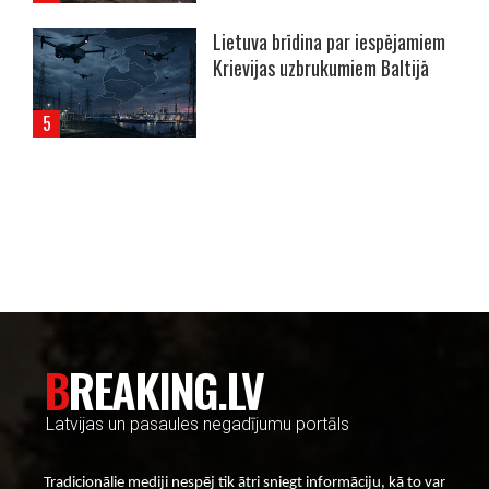
Lietuva brīdina par iespējamiem
Krievijas uzbrukumiem Baltijā
----- Account: breaking.lv -----
BREAKING.LV
Latvijas un pasaules negadījumu portāls
Tradicionālie mediji nespēj tik ātri sniegt informāciju, kā to var