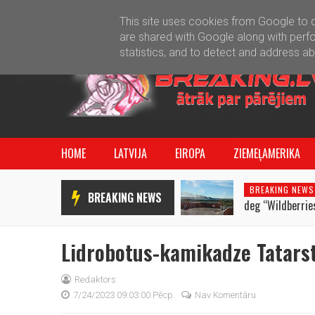
This site uses cookies from Google to de
are shared with Google along with perfo
statistics, and to detect and address a
HOME
LATVIJA
EIROPA
ZIEMEĻAMERIKA
BREAKING NEWS
BREAKING NEWS
deg “Wildberries
Lidrobotus-kamikadze Tatars
Redaktors
7/24/2023 09:03:00 Pēcp.
Nav Komentāru