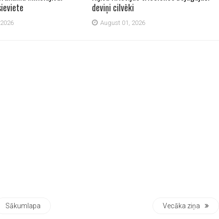
sieviete
deviņi cilvēki
 2026
August 01, 2026
Sākumlapa
Vecāka ziņa