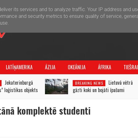
liver its services and to analyze traffic. Your IP address and u
rmance and security metrics to ensure quality of service, gener
buse.
LATĪŅAMERIKA
ĀZIJA
OKEĀNIJA
ĀFRIKA
TIEŠRA
Jekaterinburgā
Lietuvā vētrā
BREAKING NEWS
” loģistikas objekts
gāzti koki un bojāti īpašumi
tānā komplektē studenti