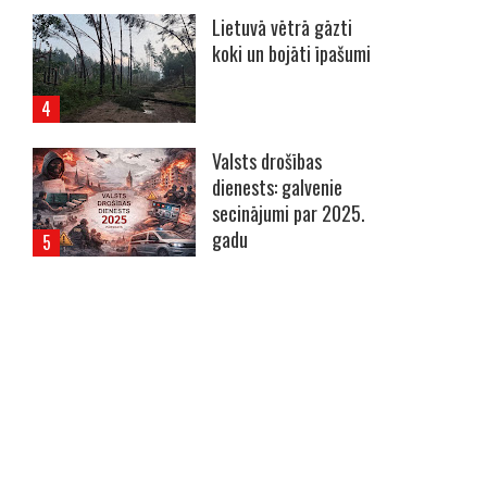
Lietuvā vētrā gāzti
koki un bojāti īpašumi
Valsts drošības
dienests: galvenie
secinājumi par 2025.
gadu
----- Account: breaking.lv -----