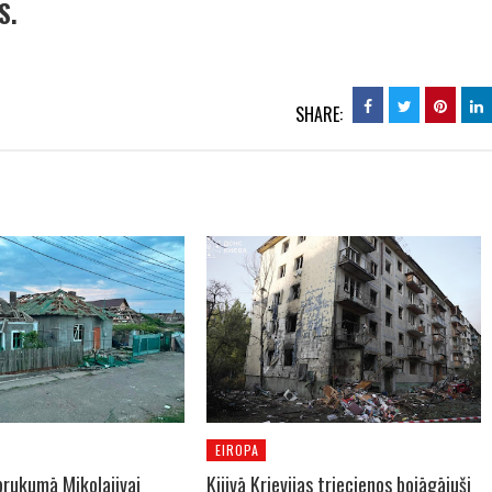
S.
SHARE:
EIROPA
brukumā Mikolajivai
Kijivā Krievijas triecienos bojāgājuši