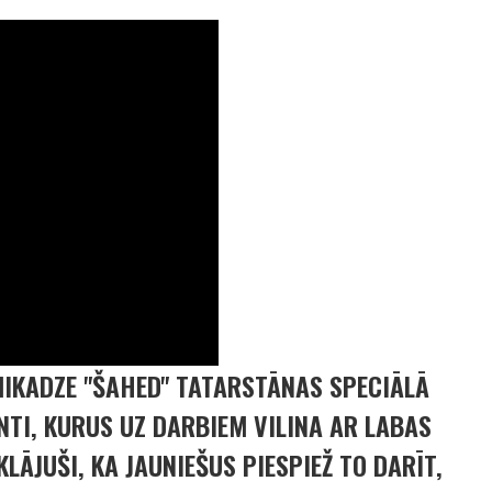
IKADZE "ŠAHED" TATARSTĀNAS SPECIĀLĀ
TI, KURUS UZ DARBIEM VILINA AR LABAS
KLĀJUŠI, KA JAUNIEŠUS PIESPIEŽ TO DARĪT,