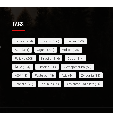
TAGS
Latvija
(964)
Cilvēks
(466)
Eiropa
(422)
ar
Auto
(381)
Uguns
(279)
Videos
(236)
Politika
(208)
Krievija
(116)
Daba
(114)
o
Āzija
(114)
Ukraina
(68)
Ziemeļamerika
(51)
ASV
(48)
Featured
(48)
Avio
(44)
Zviedrija
(31)
Francija
(25)
Igaunija
(15)
Apvienotā Karaliste
(14)
Lietuva
(14)
Āfrika
(14)
Jaunākais
(13)
Baltkrievija
(12)
Irāna
(12)
Spānija
(12)
Venecuēla
(11)
Vācija
(11)
Latīņamerika
(10)