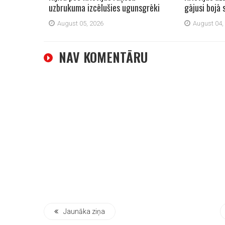
uzbrukuma izcēlušies ugunsgrēki
gājusi bojā 
August 05, 2026
August 04,
NAV KOMENTĀRU
Jaunāka ziņa