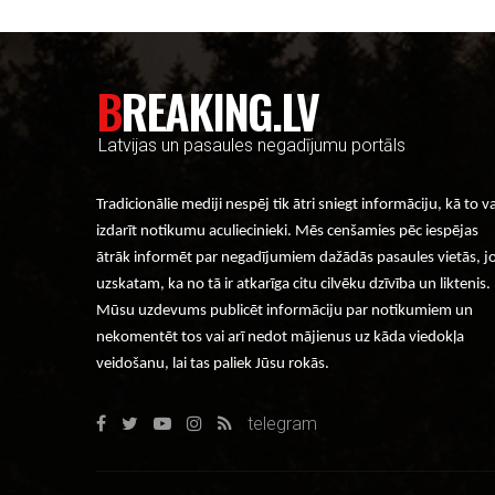
BREAKING.LV
Latvijas un pasaules negadījumu portāls
Tradicionālie mediji nespēj tik ātri sniegt informāciju, kā to v
izdarīt notikumu aculiecinieki. Mēs cenšamies pēc iespējas
ātrāk informēt par negadījumiem dažādās pasaules vietās, j
uzskatam, ka no tā ir atkarīga citu cilvēku dzīvība un liktenis.
Mūsu uzdevums publicēt informāciju par notikumiem un
nekomentēt tos vai arī nedot mājienus uz kāda viedokļa
veidošanu, lai tas paliek Jūsu rokās.
telegram