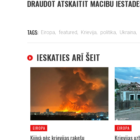
DRAUDOT ATSKAITĪT MĀCĪBU IESTĀDE
TAGS:
Eiropa,
featured,
Krievija,
politika,
Ukraina,
IESKATIES ARĪ ŠEIT
EIROPA
EIROPA
Kijivā pēc krievijas raķešu
Krievijas uz