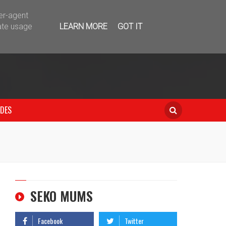
telegram
ser-agent
ate usage
LEARN MORE
GOT IT
IDES
SEKO MUMS