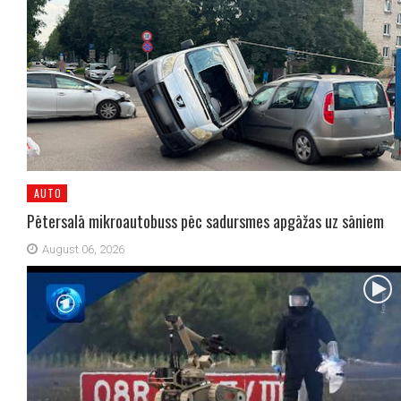
AUTO
Pētersalā mikroautobuss pēc sadursmes apgāžas uz sāniem
August 06, 2026