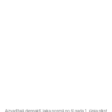
Aizvadītajā diennaktī, laika posmā no šī gada 1. jūnija plkst.