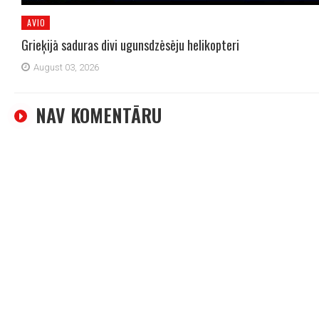
AVIO
Grieķijā saduras divi ugunsdzēsēju helikopteri
August 03, 2026
NAV KOMENTĀRU