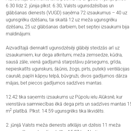
6.30 līdz 2. jūnija plkst. 6.30, Valsts ugunsdzēsības un
glābšanas dienests (VUGD) saņēma 72 izsaukumus – 40 uz
ugunsgrēku dzēšanu, tai skaitā 12 uz meža ugunsgrēku
dzēšanu, 25 uz glābšanas darbiem, bet septiņi izsaukumi bija
maldinājumi.
Aizvadītajā diennaktī ugunsdzēsēji glābēji steidzās arī uz
izsaukumiem, kur dega atkritumi, meža zemsedze, kūdra,
sausā zāle, vienā gadījumā starpstāvu pārsegums, grīda,
nepieskatīts ugunskurs, šķūnis, žogs, pirts, putekļi ventilācijas
caurulē, papīri kāpņu telpā, būvgruži, divos gadījumos dārza
mājas, bet piecos gadījumos sadzīves mantas.
12.42 tika saņemts izsaukums uz Pūpolu ielu Alūksnē, kur
vienstāva saimniecības ēkā dega pirts un sadzīves mantas 1
2
m
platībā. Plkst. 14.59 ugunsgrēks tika likvidēts.
2. jūnijā Valsts meža dienests atklājis un dzēsis 11 meža