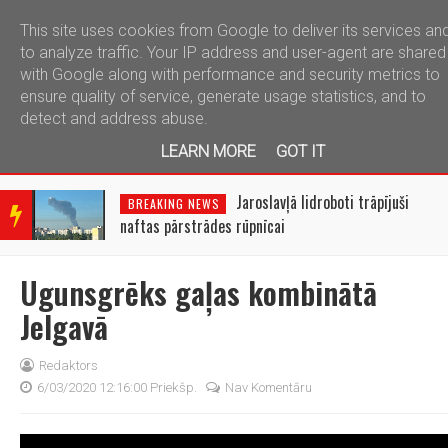
This site uses cookies from Google to deliver its services an
telegram
to analyze traffic. Your IP address and user-agent are shared
with Google along with performance and security metrics to
ensure quality of service, generate usage statistics, and to
detect and address abuse.
LEARN MORE
GOT IT
BRE
AKIN
Jaroslavļā lidroboti trāpījuši
BREAKING NEWS
G
naftas pārstrādes rūpnīcai
NEW
S
Ugunsgrēks gaļas kombinātā
Jelgavā
Redaktors
6/03/2020 12:16:00 Priekšp.
Nav Komentāru