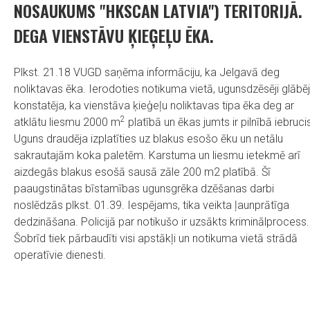
NOSAUKUMS "HKSCAN LATVIA") TERITORIJĀ.
DEGA VIENSTĀVU ĶIEĢEĻU ĒKA.
Plkst. 21.18 VUGD saņēma informāciju, ka Jelgavā deg
noliktavas ēka. Ierodoties notikuma vietā, ugunsdzēsēji glābēj
konstatēja, ka vienstāva ķieģeļu noliktavas tipa ēka deg ar
2
atklātu liesmu 2000 m
platībā un ēkas jumts ir pilnībā iebruci
Uguns draudēja izplatīties uz blakus esošo ēku un netālu
sakrautajām koka paletēm. Karstuma un liesmu ietekmē arī
aizdegās blakus esošā sausā zāle 200 m2 platībā. Šī
paaugstinātas bīstamības ugunsgrēka dzēšanas darbi
noslēdzās plkst. 01.39. Iespējams, tika veikta ļaunprātīga
dedzināšana. Policijā par notikušo ir uzsākts kriminālprocess.
Šobrīd tiek pārbaudīti visi apstākļi un notikuma vietā strādā
operatīvie dienesti.