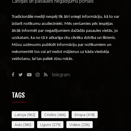
Latvijas un pasaules negadījumu portāls
Tradicionālie mediji nespēj tik ātri sniegt informāciju, kā to var
izdarīt notikumu aculiecinieki. Mēs cenšamies pēc iespējas
ātrāk informēt par negadījumiem dažādās pasaules vietās, jo
uzskatam, ka no tā ir atkarīga citu cilvēku dzīvība un liktenis.
Mūsu uzdevums publicēt informāciju par notikumiem un
nekomentēt tos vai arī nedot mājienus uz kāda viedokļa
veidošanu, lai tas paliek Jūsu rokās.
telegram
TAGS
Latvija
(962)
Cilvēks
(466)
Eiropa
(418)
Auto
(380)
Uguns
(279)
Videos
(236)