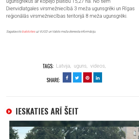
ugunsgrēkus ar kopējo platību 15,27 ha. No tiem
Dienvidlatgales virsmežniecībā 3 meža ugunsgrēki un Rīgas
reģionālās virsmežniecības teritorijā 8 meža ugunsgrēki.
Sagatavots
balstoties
uz VUGD un Valsts meža dienesta informāciju.
TAGS:
Latvija,
uguns,
videos,
SHARE:
IESKATIES ARĪ ŠEIT