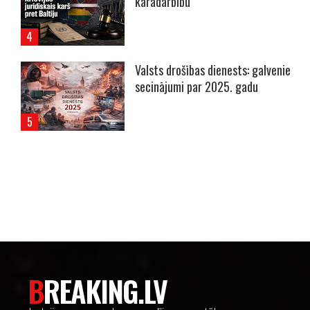
karadarbību
Valsts drošības dienests: galvenie
secinājumi par 2025. gadu
----- Account: breaking.lv -----
BREAKING.LV