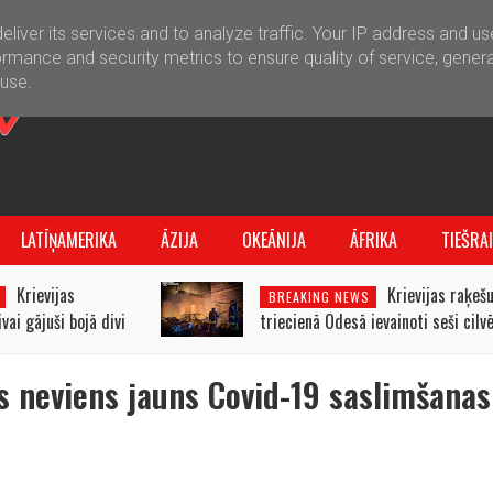
liver its services and to analyze traffic. Your IP address and u
rmance and security metrics to ensure quality of service, gener
buse.
LATĪŅAMERIKA
ĀZIJA
OKEĀNIJA
ĀFRIKA
TIEŠRA
Krievijas
Krievijas raķeš
BREAKING NEWS
ai gājuši bojā divi
triecienā Odesā ievainoti seši cilvē
s neviens jauns Covid-19 saslimšanas