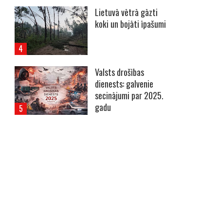
Lietuvā vētrā gāzti
koki un bojāti īpašumi
Valsts drošības
dienests: galvenie
secinājumi par 2025.
gadu
----- Account: breaking.lv -----