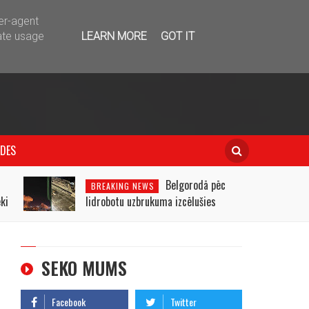
telegram
ser-agent
ate usage
LEARN MORE
GOT IT
IDES
u
Belgorodā pēc
BREAKING NEWS
ki
lidrobotu uzbrukuma izcēlušies
ugunsgrēki
SEKO MUMS