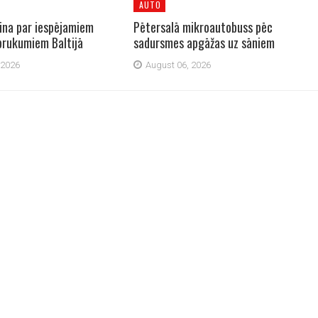
AUTO
dina par iespējamiem
Pētersalā mikroautobuss pēc
zbrukumiem Baltijā
sadursmes apgāžas uz sāniem
 2026
August 06, 2026