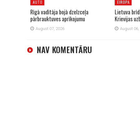
AUTO
EIROPA
Rīgā vadītāja bojā dzelzceļa
Lietuva brī
pārbrauktuves aprīkojumu
Krievijas u
August 07, 2026
August 06,
NAV KOMENTĀRU