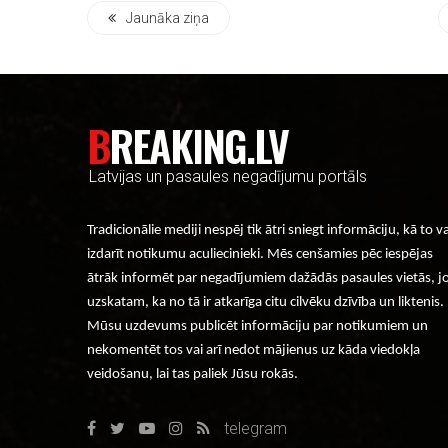
Jaunāka ziņa
BREAKING.LV
Latvijas un pasaules negadījumu portāls
Tradicionālie mediji nespēj tik ātri sniegt informāciju, kā to v
izdarīt notikumu aculiecinieki. Mēs cenšamies pēc iespējas
ātrāk informēt par negadījumiem dažādās pasaules vietās, j
uzskatam, ka no tā ir atkarīga citu cilvēku dzīvība un liktenis.
Mūsu uzdevums publicēt informāciju par notikumiem un
nekomentēt tos vai arī nedot mājienus uz kāda viedokļa
veidošanu, lai tas paliek Jūsu rokās.
telegram