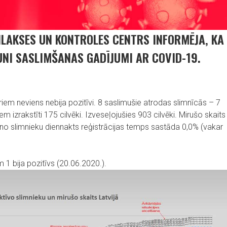
FILAKSES UN KONTROLES CENTRS INFORMĒJA, KA
UNI SASLIMŠANAS GADĪJUMI AR COVID-19.
em neviens nebija pozitīvi. 8 saslimušie atrodas slimnīcās – 7
m izrakstīti 175 cilvēki. Izveseļojušies 903 cilvēki. Mirušo skaits
auno slimnieku diennakts reģistrācijas temps sastāda 0,0% (vakar
 1 bija pozitīvs (20.06.2020.).