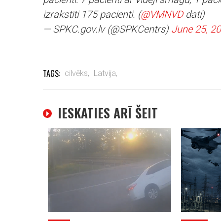
izrakstīti 175 pacienti. (
@VMNVD
dati)
— SPKC.gov.lv (@SPKCentrs)
June 25, 2
TAGS:
cilvēks,
Latvija,
IESKATIES ARĪ ŠEIT