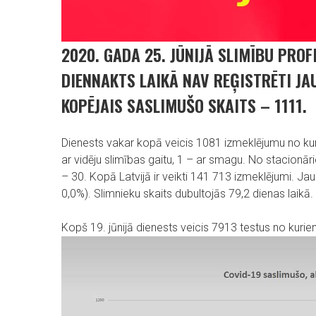
2020. GADA 25. JŪNIJĀ SLIMĪBU PRO
DIENNAKTS LAIKĀ NAV REĢISTRĒTI JA
KOPĒJAIS SASLIMUŠO SKAITS – 1111.
Dienests vakar kopā veicis 1081 izmeklējumu no kuri
ar vidēju slimības gaitu, 1 – ar smagu. No stacionārie
– 30. Kopā Latvijā ir veikti 141 713 izmeklējumi. J
0,0%). Slimnieku skaits dubultojās 79,2 dienas laikā.
Kopš 19. jūnijā dienests veicis 7913 testus no kuriem