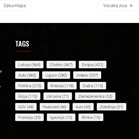
Sākumlapa
Vecāka ziņa
TAGS
Latvija
(964)
Cilvēks
(467)
Eiropa
(431)
ar
Auto
(382)
Uguns
(280)
Videos
(237)
Politika
(215)
Krievija
(118)
Daba
(115)
o
Āzija
(115)
Ukraina
(71)
Ziemeļamerika
(52)
ASV
(48)
Featured
(46)
Avio
(45)
Zviedrija
(31)
Francija
(25)
Igaunija
(15)
Āfrika
(15)
Apvienotā Karaliste
(14)
Lietuva
(14)
Irāna
(13)
Baltkrievija
(12)
Spānija
(12)
Venecuēla
(11)