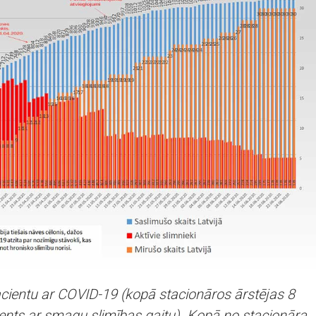
acientu ar COVID-19 (kopā stacionāros ārstējas 8
cients ar smagu slimības gaitu). Kopā no stacionāra