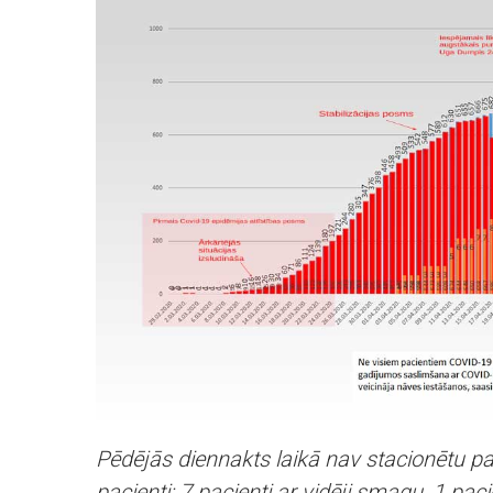
Pēdējās diennakts laikā nav stacionētu p
pacienti: 7 pacienti ar vidēji smagu, 1 pa