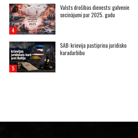
Valsts drošības dienests: galvenie
secinājumi par 2025. gadu
SAB: krievija pastiprina juridisko
karadarbību
----- Account: breaking.lv -----