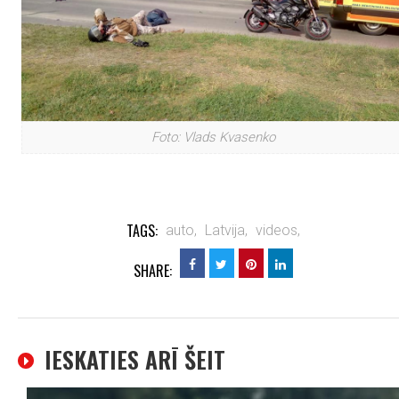
Foto: Vlads Kvasenko
TAGS:
auto,
Latvija,
videos,
SHARE:
IESKATIES ARĪ ŠEIT