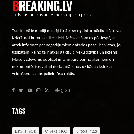
BREAKING.LV
Latvijas un pasaules negadījumu portāls
Tradicionālie mediji nespēj tik ātri sniegt informāciju, kā to var
izdarīt notikumu aculiecinieki. Mēs cenšamies pēc iespējas
ātrāk informēt par negadījumiem dažādās pasaules vietās, jo
uzskatam, ka no tā ir atkarīga citu cilvēku dzīvība un liktenis.
Mūsu uzdevums publicēt informāciju par notikumiem un
nekomentēt tos vai arī nedot mājienus uz kāda viedokļa
veidošanu, lai tas paliek Jūsu rokās.
telegram
TAGS
Latvija
(964)
Cilvēks
(466)
Eiropa
(422)