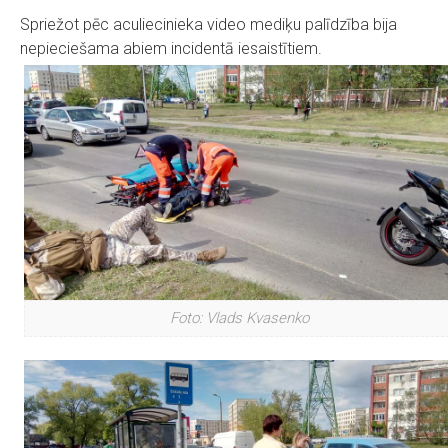
Spriežot pēc aculiecinieka video mediķu palīdzība bija
nepieciešama abiem incidentā iesaistītiem.
Foto: Vlads Kvasenko