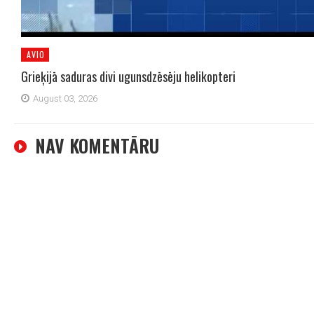
AVIO
Grieķijā saduras divi ugunsdzēsēju helikopteri
August 03, 2026
NAV KOMENTĀRU