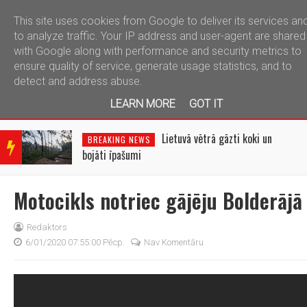
This site uses cookies from Google to deliver its services an
telegram
to analyze traffic. Your IP address and user-agent are shared
with Google along with performance and security metrics to
ensure quality of service, generate usage statistics, and to
detect and address abuse.
LEARN MORE
GOT IT
BRE
AKIN
Lietuvā vētrā gāzti koki un
BREAKING NEWS
G
bojāti īpašumi
NEW
S
Motocikls notriec gājēju Bolderājā
Redaktors
6/01/2020 07:55:00 Pēcp.
Nav Komentāru