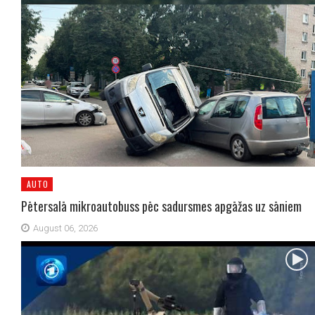
AUTO
Pētersalā mikroautobuss pēc sadursmes apgāžas uz sāniem
August 06, 2026