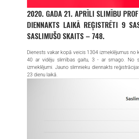
2020. GADA 21. APRĪLI SLIMĪBU PRO
DIENNAKTS LAIKĀ REĢISTRĒTI 9 SA
SASLIMUŠO SKAITS – 748.
Dienests vakar kopā veicis 1304 izmeklējumus no kur
40 ar vidēju slimības gaitu, 3 - ar smago. No sta
izmeklējumi. Jauno slimnieku diennakts reģistrācij
23 dienu laikā.