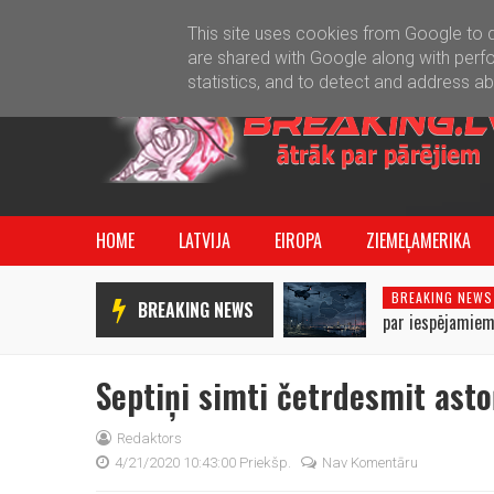
This site uses cookies from Google to de
are shared with Google along with perfo
statistics, and to detect and address a
HOME
LATVIJA
EIROPA
ZIEMEĻAMERIKA
BREAKING NEWS
BREAKING NEWS
par iespējamiem
uzbrukumiem Bal
Septiņi simti četrdesmit asto
Redaktors
4/21/2020 10:43:00 Priekšp.
Nav Komentāru