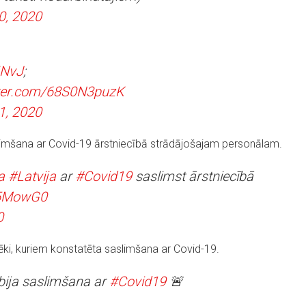
20, 2020
jNvJ
;
tter.com/68S0N3puzK
21, 2020
aslimšana ar Covid-19 ārstniecībā strādājošajam personālam.
a
#Latvija
ar
#Covid19
saslimst ārstniecībā
lJ5MowG0
0
lvēki, kuriem konstatēta saslimšana ar Covid-19.
 bija saslimšana ar
#Covid19
🚨