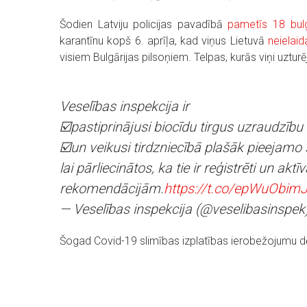
Šodien Latviju policijas pavadībā
pametīs 18 bulg
karantīnu kopš 6. aprīļa, kad viņus Lietuvā
neielai
visiem Bulgārijas pilsoņiem. Telpas, kurās viņi uzturē
Veselības inspekcija ir
☑️pastiprinājusi biocīdu tirgus uzraudzību
☑️un veikusi tirdzniecībā plašāk pieejamo 
lai pārliecinātos, ka tie ir reģistrēti un akt
rekomendācijām.
https://t.co/epWuObim
— Veselības inspekcija (@veselibasinspek
Šogad Covid-19 slimības izplatības ierobežojumu dēļ 