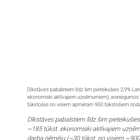
Dīkstāves pabalstiem līdz šim pieteikušies 2,9% L
ekonomiski aktīvajiem uzņēmumiem), iesniegumos 
tūkstošus no visiem apmēram 900 tūkstošiem noda
Dīkstāves pabalstiem līdz šim pieteikušies
~185 tūkst. ekonomiski aktīvajiem uzņē
darba ņēmēju (~30 tūkst. no visiem ~900 