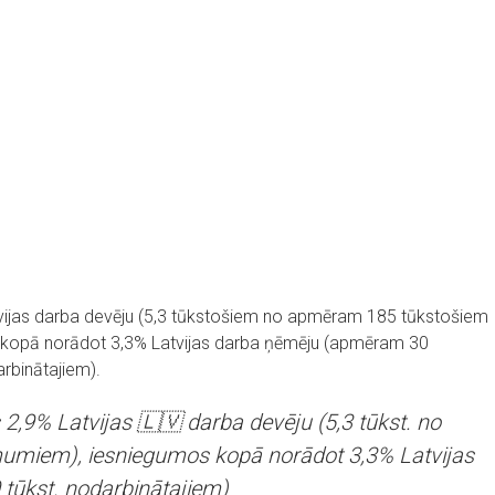
atvijas darba devēju (5,3 tūkstošiem no apmēram 185 tūkstošiem
kopā norādot 3,3% Latvijas darba ņēmēju (apmēram 30
rbinātajiem).
 2,9% Latvijas 🇱🇻 darba devēju (5,3 tūkst. no
mumiem), iesniegumos kopā norādot 3,3% Latvijas
tūkst. nodarbinātajiem)