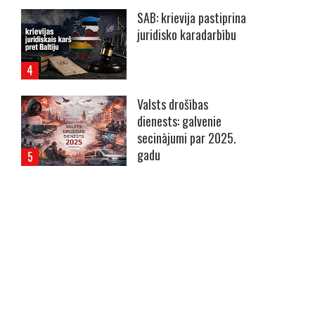
SAB: krievija pastiprina
juridisko karadarbību
Valsts drošības
dienests: galvenie
secinājumi par 2025.
gadu
----- Account: breaking.lv -----