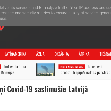
liver its services and to analyze traffic. Your IP address and u
rmance and security metrics to ensure quality of service, gener
buse.
LATĪŅAMERIKA
ĀZIJA
OKEĀNIJA
ĀFRIKA
TIEŠRA
Lietuva brīdina
Jaroslavļā
BREAKING NEWS
 Krievijas
lidroboti trāpījuši naftas pārstrād
tijā
rūpnīcai
ņi Covid-19 saslimušie Latvijā