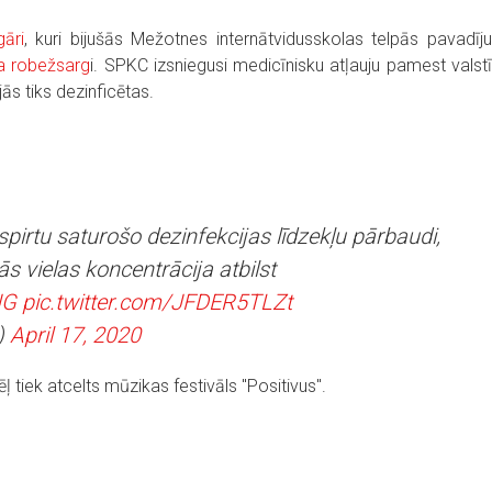
āri
, kuri bijušās Mežotnes internātvidusskolas telpās pavadīj
da robežsarg
i. SPKC izsniegusi medicīnisku atļauju pamest valst
jās tiks dezinficētas.
spirtu saturošo dezinfekcijas līdzekļu pārbaudi,
īvās vielas koncentrācija atbilst
JG
pic.twitter.com/JFDER5TLZt
)
April 17, 2020
tiek atcelts mūzikas festivāls "Positivus".