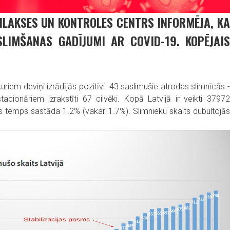
FILAKSES UN KONTROLES CENTRS INFORMĒJA, KA
SLIMŠANAS GADĪJUMI AR COVID-19. KOPĒJAIS
iem deviņi izrādījās pozitīvi. 43 saslimušie atrodas slimnīcās -
cionāriem izrakstīti 67 cilvēki. Kopā Latvijā ir veikti 37972
as temps sastāda 1.2% (vakar 1.7%). Slimnieku skaits dubultojās