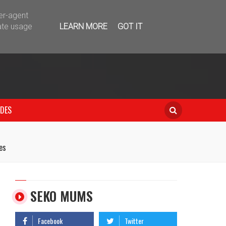
telegram
ser-agent
ate usage
LEARN MORE
GOT IT
IDES
es
SEKO MUMS