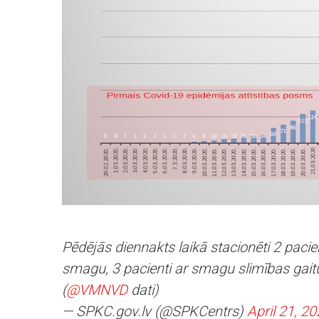
Pēdējās diennakts laikā stacionēti 2 pacien
smagu, 3 pacienti ar smagu slimības gaitu.
(
@VMNVD
dati)
— SPKC.gov.lv (@SPKCentrs)
April 21, 2