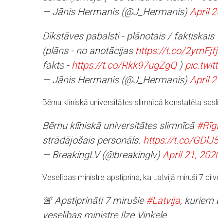
— Jānis Hermanis (@J_Hermanis)
April 
Dīkstāves pabalsti - plānotais / faktiskais
(plāns - no anotācijas
https://t.co/2ymFjf
fakts -
https://t.co/Rkk97ugZgQ
)
pic.twi
— Jānis Hermanis (@J_Hermanis)
April 
Bērnu klīniskā universitātes slimnīcā konstatēta s
Bērnu klīniskā universitātes slimnīcā
#Rīg
strādājošais personāls.
https://t.co/GD
— BreakingLV (@breakinglv)
April 21, 202
Veselības ministre apstiprina, ka Latvijā miruši 7 ci
🚨 Apstiprināti 7 mirušie
#Latvija
, kuriem
veselības ministre Ilze Viņķele