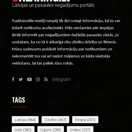
Latvijas un pasaules negadījumu portāls
Tradicionālie mediji nespēj tik ātri sniegt informāciju, kā to var
izdarīt notikumu aculiecinieki. Mēs cenšamies pēc iespējas
ātrāk informēt par negadījumiem dažādās pasaules vietās, jo
uzskatam, ka no tā ir atkarīga citu cilvēku dzīvība un liktenis.
Mūsu uzdevums publicēt informāciju par notikumiem un
nekomentēt tos vai arī nedot mājienus uz kāda viedokļa
veidošanu, lai tas paliek Jūsu rokās.
telegram
TAGS
Latvija
(964)
Cilvēks
(467)
Eiropa
(431)
Auto
(382)
Uguns
(280)
Videos
(237)