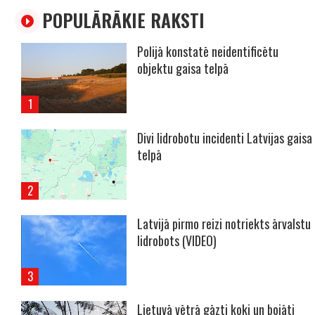
POPULĀRĀKIE RAKSTI
Polijā konstatē neidentificētu
objektu gaisa telpā
Divi lidrobotu incidenti Latvijas gaisa
telpā
Latvijā pirmo reizi notriekts ārvalstu
lidrobots (VIDEO)
Lietuvā vētrā gāzti koki un bojāti