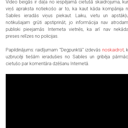
Video beigās ir daļa no iespējamā cietušā skaidrojuma, ku
viņš apraksta notiekošo ar to, ka kaut kāda kompānija 
Sabiles ieradās viņus piekaut. Laiku, vietu un apstākļ
notikušajam grūti apstiprināt, jo informācija nav atroda
publiski pieejamās Interneta vietnēs, ka arī nav nekād
preses relīzes no policijas.
Papildinājums: raidījumam "Degpunktā" izdevās
noskaidrot
, 
uzbrucēji tiešām ieradušies no Sabiles un gribēja pārmāc
cietušo par komentāra dzēšanu Internetā.