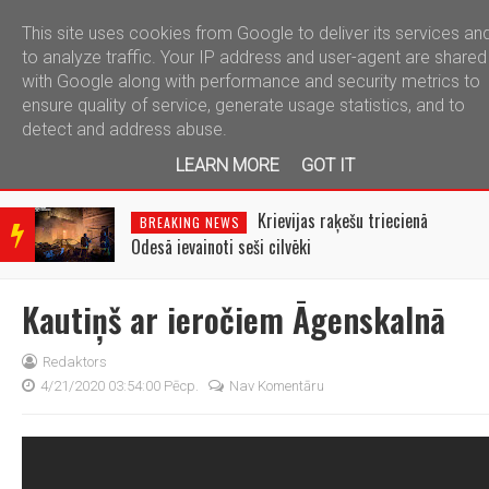
This site uses cookies from Google to deliver its services an
telegram
to analyze traffic. Your IP address and user-agent are shared
with Google along with performance and security metrics to
ensure quality of service, generate usage statistics, and to
detect and address abuse.
LEARN MORE
GOT IT
BRE
AKIN
i
Krievijas raķešu triecienā
BREAKING NEWS
G
Odesā ievainoti seši cilvēki
NEW
S
Kautiņš ar ieročiem Āgenskalnā
Redaktors
4/21/2020 03:54:00 Pēcp.
Nav Komentāru