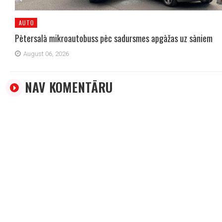
AUTO
Pētersalā mikroautobuss pēc sadursmes apgāžas uz sāniem
August 06, 2026
NAV KOMENTĀRU