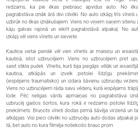
redzams, ka pie ēkas piebrauc apvidus auto. No ēk
pagrabstāva iznāk ārā divi cilvēki. No auto izkāpj trīs vīrieši 
uzbrūk no ēkas iznākušajiem. Viens no viņiem saņem sitienu 
kāju galvas rajonā un iekrīt pagrabstāvā atpakaļ. No au
izkāpj vēl viens vīrietis un sieviete.
Kautiņa vietai pienāk vēl vien vīrietis ar maisiņu un iesaist
kautiņā, sitot uzbrucējiem. Viens no uzbrucējiem pret upu
sasit stikla pudeli. Vīrietis, kurš bija piegājis vēlāk un iesaistīj
kautiņa, atkāpās un izvelk pistolei līdzīgu priekšme
(iespējams traumatisko) un izdara šāvienu uzbrucēju virzien
Viens no uzbrucējiem rāda savu vēderu, kurā iespējams trāpī
lode. Pēc neilgas vārdu apmaiņas no pagrabstāva izn
uzbrucēj gaišos šortos, kura rokā ir redzams pistolei līdzī
priekšmets. Bruņots vīrieti dodas pirmā šāvēja virzienā un t
atkāpjas. Visi pieci cilvēki no uzbrucēju auto dodas atpakaļ p
tā, bet auto no kura filmēja notiekošo brauc prom.