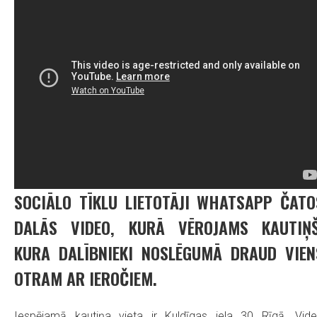
SOCIĀLO TĪKLU LIETOTĀJI WHATSAPP ČATO
DALĀS VIDEO, KURĀ VĒROJAMS KAUTIŅŠ
KURA DALĪBNIEKI NOSLĒGUMĀ DRAUD VIEN
OTRAM AR IEROČIEM.
Iespējamā kautiņa vieta ir Kuldīgas iela 30 Rīgā. Vid