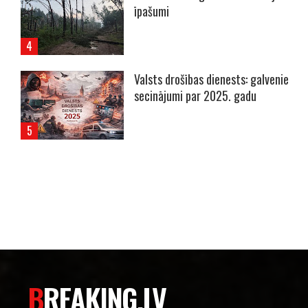
īpašumi
Valsts drošības dienests: galvenie
secinājumi par 2025. gadu
----- Account: breaking.lv -----
BREAKING.LV