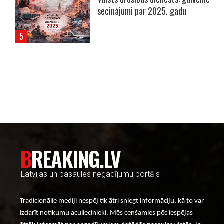
secinājumi par 2025. gadu
----- Account: breaking.lv -----
BREAKING.LV
Latvijas un pasaules negadījumu portāls
Tradicionālie mediji nespēj tik ātri sniegt informāciju, kā to var
izdarīt notikumu aculiecinieki. Mēs cenšamies pēc iespējas