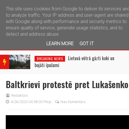
This site uses cookies from Google to deliver its services an
telegram
to analyze traffic. Your IP address and user-agent are shared
with Google along with performance and security metrics to
ensure quality of service, generate usage statistics, and to
detect and address abuse.
LEARN MORE
GOT IT
BRE
AKIN
Lietuvā vētrā gāzti koki un
BREAKING NEWS
G
bojāti īpašumi
NEW
S
Baltkrievi protestē pret Lukašenko
Redaktors
4/26/2020 04:58:00 Pēcp.
Nav Komentāru