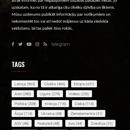
ātrāk informēt par negadījumiem dažādās pasaules vietās, jo
uzskatam, ka no tā ir atkarīga citu cilvēku dzīvība un liktenis.
Mūsu uzdevums publicēt informāciju par notikumiem un
nekomentēt tos vai arī nedot mājienus uz kāda viedokļa
veidošanu, lai tas paliek Jūsu rokās.
telegram
TAGS
Latvija
(963)
Cilvēks
(466)
Eiropa
(421)
Auto
(380)
Uguns
(279)
Videos
(236)
Politika
(208)
Krievija
(116)
Daba
(114)
Āzija
(114)
Ukraina
(68)
Ziemeļamerika
(51)
ASV
(48)
Featured
(48)
Avio
(44)
Zviedrija
(31)