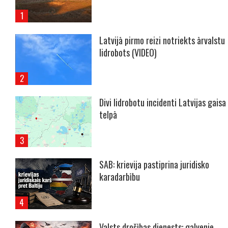
Latvijā pirmo reizi notriekts ārvalstu
lidrobots (VIDEO)
Divi lidrobotu incidenti Latvijas gaisa
telpā
SAB: krievija pastiprina juridisko
karadarbību
Valsts drošības dienests: galvenie