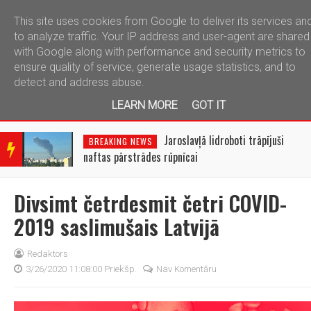
This site uses cookies from Google to deliver its services an
telegram
to analyze traffic. Your IP address and user-agent are shared
with Google along with performance and security metrics to
ensure quality of service, generate usage statistics, and to
detect and address abuse.
LEARN MORE
GOT IT
BRE
AKIN
Jaroslavļā lidroboti trāpījuši
BREAKING NEWS
G
naftas pārstrādes rūpnīcai
NEW
S
Divsimt četrdesmit četri COVID-
2019 saslimušais Latvijā
Redaktors
3/26/2020 11:08:00 Priekšp.
Nav Komentāru