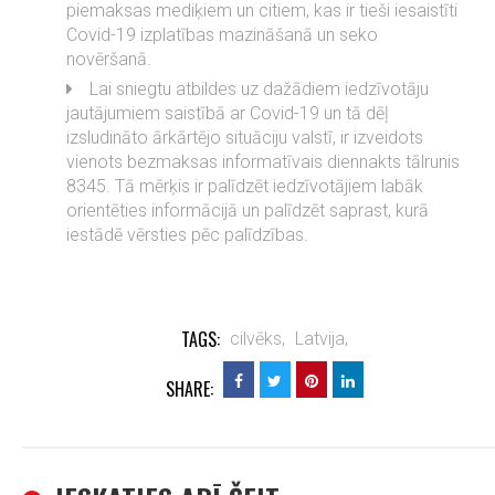
piemaksas mediķiem un citiem, kas ir tieši iesaistīti
Covid-19 izplatības mazināšanā un seko
novēršanā.
Lai sniegtu atbildes uz dažādiem iedzīvotāju
jautājumiem saistībā ar Covid-19 un tā dēļ
izsludināto ārkārtējo situāciju valstī, ir izveidots
vienots bezmaksas informatīvais diennakts tālrunis
8345. Tā mērķis ir palīdzēt iedzīvotājiem labāk
orientēties informācijā un palīdzēt saprast, kurā
iestādē vērsties pēc palīdzības.
TAGS:
cilvēks,
Latvija,
SHARE: