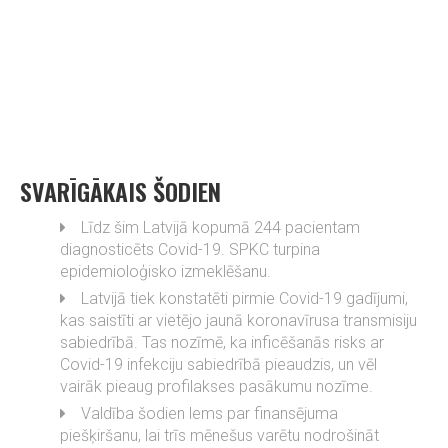
SVARĪGĀKAIS ŠODIEN
Līdz šim Latvijā kopumā 244 pacientam
diagnosticēts Covid-19. SPKC turpina
epidemioloģisko izmeklēšanu.
Latvijā tiek konstatēti pirmie Covid-19 gadījumi,
kas saistīti ar vietējo jaunā koronavīrusa transmisiju
sabiedrībā. Tas nozīmē, ka inficēšanās risks ar
Covid-19 infekciju sabiedrībā pieaudzis, un vēl
vairāk pieaug profilakses pasākumu nozīme.
Valdība šodien lems par finansējuma
piešķiršanu, lai trīs mēnešus varētu nodrošināt