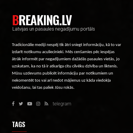
BREAKING.LV
Latvijas un pasaules negadījumu portāls
Tradicionālie mediji nespēj tik ātri sniegt informāciju, kā to var
izdarīt notikumu aculiecinieki. Mēs cenšamies pēc iespējas
ātrāk informēt par negadījumiem dažādās pasaules vietās, jo
uzskatam, ka no tā ir atkarīga citu cilvēku dzīvība un liktenis.
Mūsu uzdevums publicēt informāciju par notikumiem un
nekomentēt tos vai arī nedot mājienus uz kāda viedokļa
veidošanu, lai tas paliek Jūsu rokās.
telegram
TAGS