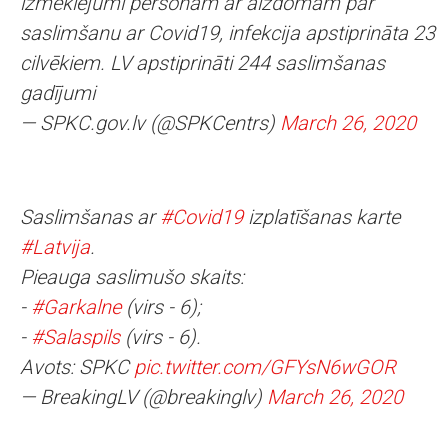
izmeklējumi personām ar aizdomām par
saslimšanu ar Covid19, infekcija apstiprināta 23
cilvēkiem. LV apstiprināti 244 saslimšanas
gadījumi
— SPKC.gov.lv (@SPKCentrs)
March 26, 2020
Saslimšanas ar
#Covid19
izplatīšanas karte
#Latvija
.
Pieauga saslimušo skaits:
-
#Garkalne
(virs - 6);
-
#Salaspils
(virs - 6).
Avots: SPKC
pic.twitter.com/GFYsN6wGOR
— BreakingLV (@breakinglv)
March 26, 2020