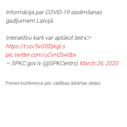
Informācija par COVID-19 saslimšanas
gadījumiem Latvijā
Interaktīvu karti var aplūkot šeit 👉
https://t.co/5vGSDjkgLs
pic.twitter.com/uCvHZtw0bx
— SPKC.gov.lv (@SPKCentrs)
March 26, 2020
Preses konference pēc valdības ārkārtas sēdes.