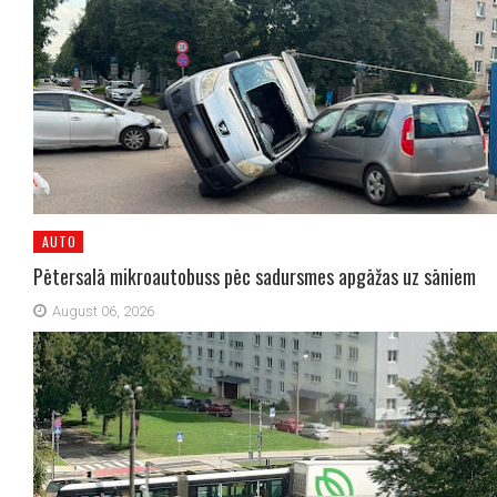
AUTO
Pētersalā mikroautobuss pēc sadursmes apgāžas uz sāniem
August 06, 2026