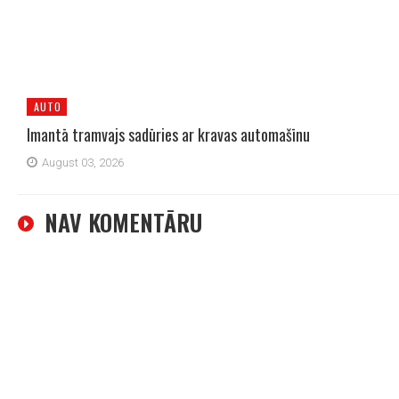
AUTO
Imantā tramvajs sadūries ar kravas automašīnu
August 03, 2026
NAV KOMENTĀRU