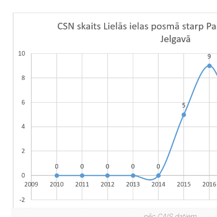
pēc CAIS datiem