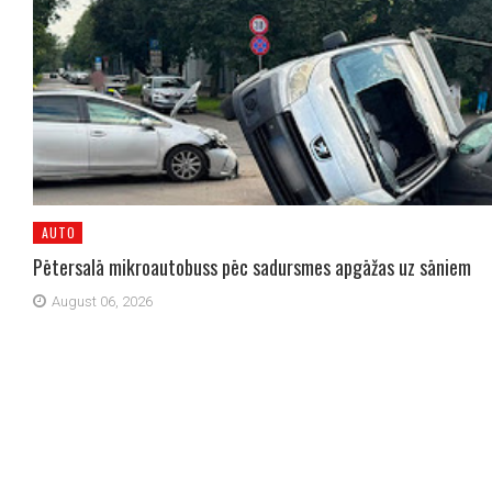
AUTO
Pētersalā mikroautobuss pēc sadursmes apgāžas uz sāniem
August 06, 2026