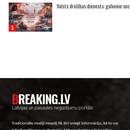
Valsts drošības dienests: galvenie se
----- Account: breaking.lv -----
BREAKING.LV
Latvijas un pasaules negadījumu portāls
Tradicionālie mediji nespēj tik ātri sniegt informāciju, kā to var