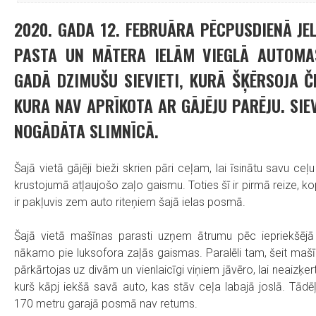
2020. GADA 12. FEBRUĀRA PĒCPUSDIENĀ JEL
PASTA UN MĀTERA IELĀM VIEGLĀ AUTOMAŠ
GADĀ DZIMUŠU SIEVIETI, KURĀ ŠĶĒRSOJA Č
KURA NAV APRĪKOTA AR GĀJĒJU PARĒJU. SI
NOGĀDĀTA SLIMNĪCĀ.
Šajā vietā gājēji bieži skrien pāri ceļam, lai īsinātu savu ce
krustojumā atļaujošo zaļo gaismu. Toties šī ir pirmā reize, ko
ir pakļuvis zem auto riteņiem šajā ielas posmā.
Šajā vietā mašīnas parasti uzņem ātrumu pēc iepriekšējā 
nākamo pie luksofora zaļās gaismas. Paralēli tam, šeit mašīn
pārkārtojas uz divām un vienlaicīgi viņiem jāvēro, lai neaizķer
kurš kāpj iekšā savā auto, kas stāv ceļa labajā joslā. Tād
170 metru garajā posmā nav retums.