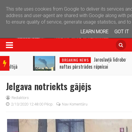
This site uses cookies from Google to deliver its services and
telegram
address and user-agent are shared with Google along with p
to ensure quality of service, generate usage statistics, and 
LEARN MORE
GOT IT
BRE
AKIN
Jaroslavļā lidroboti trāpījuši
BREAKING NEWS
G
naftas pārstrādes rūpnīcai
NEW
S
Jelgava notriekts gājējs
Redaktors
2/13/2020 12:48:00 Pēcp.
Nav Komentāru