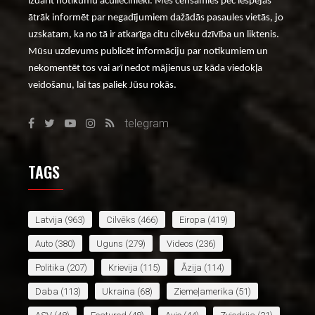
izdarīt notikumu aculiecinieki. Mēs cenšamies pēc iespējas
ātrāk informēt par negadījumiem dažādās pasaules vietās, jo
uzskatam, ka no tā ir atkarīga citu cilvēku dzīvība un liktenis.
Mūsu uzdevums publicēt informāciju par notikumiem un
nekomentēt tos vai arī nedot mājienus uz kāda viedokļa
veidošanu, lai tas paliek Jūsu rokās.
telegram
TAGS
Latvija
(963)
Cilvēks
(466)
Eiropa
(419)
Auto
(380)
Uguns
(279)
Videos
(236)
Politika
(207)
Krievija
(115)
Āzija
(114)
Daba
(113)
Ukraina
(68)
Ziemeļamerika
(51)