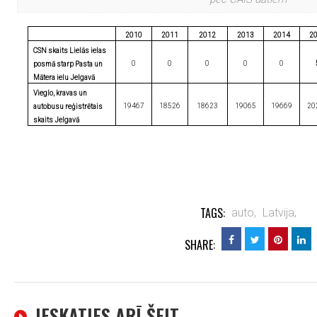
2010
2011
2012
2013
2014
2
CSN skaits Lielās ielas
0
0
0
0
0
posmā starp Pasta un
Mātera ielu Jelgavā
Vieglo, kravas un
19467
18526
18623
19065
19669
20
autobusu reģistrētais
skaits Jelgavā
TAGS:
auto,
Latvija,
SHARE:
IESKATIES ARĪ ŠEIT