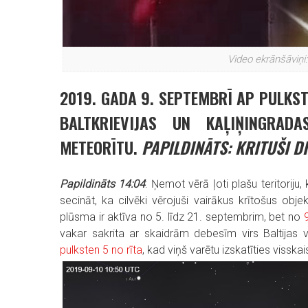
Video ekrānšāviņi
2019. GADA 9. SEPTEMBRĪ AP PULKSTE
BALTKRIEVIJAS UN KAĻIŅINGRADA
METEORĪTU.
PAPILDINĀTS: KRITUŠI DI
Papildināts 14:04
: Ņemot vērā ļoti plašu teritoriju
secināt, ka cilvēki vērojuši vairākus krītošus obje
plūsma ir aktīva no 5. līdz 21. septembrim, bet no
vakar sakrita ar skaidrām debesīm virs Baltija
pulksten 5 no rīta
, kad viņš varētu izskatīties visskai