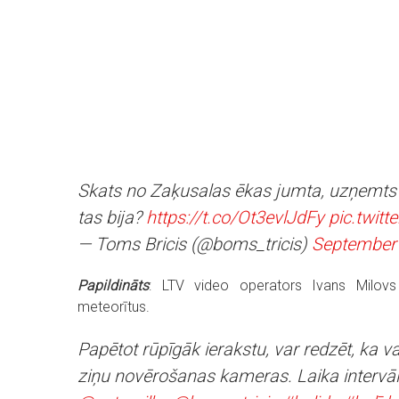
Skats no Zaķusalas ēkas jumta, uzņemts
tas bija?
https://t.co/Ot3evlJdFy
pic.twit
— Toms Bricis (@boms_tricis)
September 
Papildināts
: LTV video operators Ivans Milovs
meteorītus.
Papētot rūpīgāk ierakstu, var redzēt, ka vak
ziņu novērošanas kameras. Laika intervāls