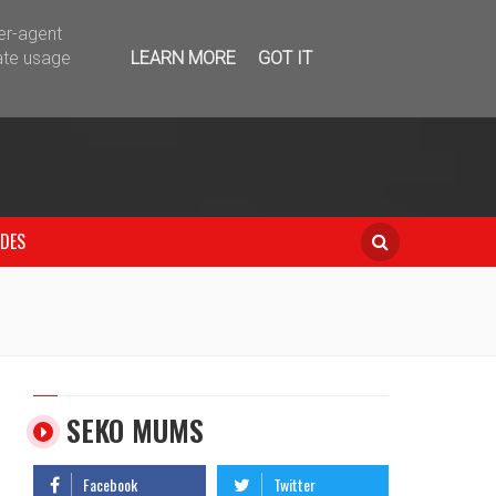
telegram
ser-agent
ate usage
LEARN MORE
GOT IT
IDES
SEKO MUMS