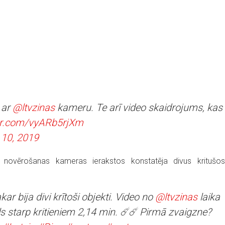
 ar
@ltvzinas
kameru. Te arī video skaidrojums, kas
ter.com/vyARb5rjXm
10, 2019
 novērošanas kameras ierakstos konstatēja divus kritušos
ar bija divi krītoši objekti. Video no
@ltvzinas
laika
 starp kritieniem 2,14 min. ☄️☄️ Pirmā zvaigzne?