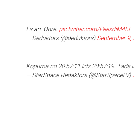
Es arī. Ogrē.
pic.twitter.com/PeexdiM4tJ
— Deduktors (@deduktors)
September 9,
Kopumā no 20:57:11 līdz 20:57:19. Tāds iz
— StarSpace Redaktors (@StarSpaceLV)