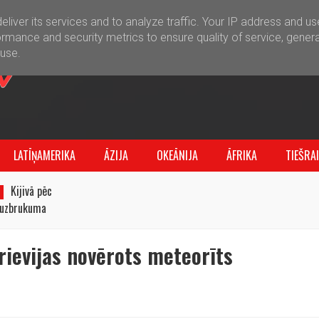
liver its services and to analyze traffic. Your IP address and u
rmance and security metrics to ensure quality of service, gener
buse.
LATĪŅAMERIKA
ĀZIJA
OKEĀNIJA
ĀFRIKA
TIEŠRA
Kijivā pēc
u uzbrukuma
grēki
krievijas novērots meteorīts