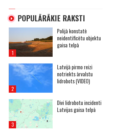
POPULĀRĀKIE RAKSTI
Polijā konstatē
neidentificētu objektu
gaisa telpā
Latvijā pirmo reizi
notriekts ārvalstu
r
lidrobots (VIDEO)
a
š
Divi lidrobotu incidenti
Latvijas gaisa telpā