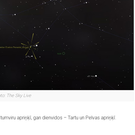
to: The Sky Live
umviru apriņķī, gan dienvidos – Tartu un Pelvas apriņķī.