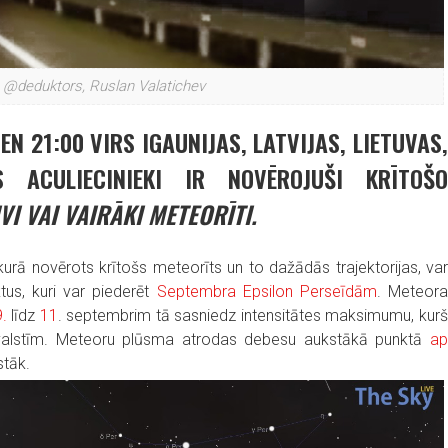
: @deduktors, Ruslan Valatichev
N 21:00 VIRS IGAUNIJAS, LATVIJAS, LIETUVAS,
S ACULIECINIEKI IR NOVĒROJUŠI KRĪTOŠO
VI VAI VAIRĀKI METEORĪTI.
, kurā novērots krītošs meteorīts un to dažādās trajektorijas, va
ktus, kuri var piederēt
Septembra Epsilon Perseīdām
. Meteor
9.
līdz
11
. septembrim tā sasniedz intensitātes maksimumu, kur
s valstīm. Meteoru plūsma atrodas debesu aukstākā punktā
ap
stāk.