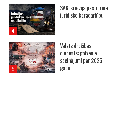
SAB: krievija pastiprina
juridisko karadarbību
Valsts drošības
dienests: galvenie
secinājumi par 2025.
gadu
----- Account: breaking.lv -----