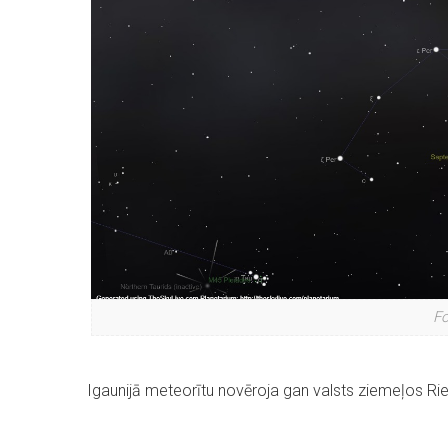
Fo
Igaunijā meteorītu novēroja gan valsts ziemeļos Riet