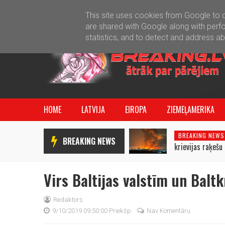
This site uses cookies from Google to de
are shared with Google along with perfo
statistics, and to detect and address a
HOME
LATVIJA
EIROPA
ZIEMEĻAMERIKA
BREAKING NEWS
BREAKING NEWS
krievijas raķeš
izcēlušies uguns
Virs Baltijas valstīm un Balt
Redaktors
9/10/2019 09:50:00 Priekšp.
Nav Komentāru