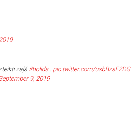
 2019
teikti zaļš
#bolīds
.
pic.twitter.com/usbBzsF2DG
September 9, 2019