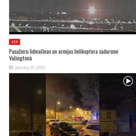
ASV
Pasažieru lidmašīnas un armijas helikoptera sadursme
Vašingtonā
January 30, 2025