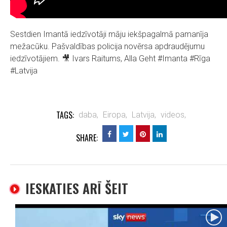
Sestdien Imantā iedzīvotāji māju iekšpagalmā pamanīja
mežacūku. Pašvaldības policija novērsa apdraudējumu
iedzīvotājiem. 🎥 Ivars Raitums, Alla Geht #Imanta #Rīga
#Latvija
TAGS:
daba,
Eiropa,
Latvija,
videos,
SHARE:
IESKATIES ARĪ ŠEIT