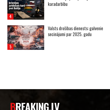
karadarbību
Valsts drošības dienests: galvenie
secinājumi par 2025. gadu
----- Account: breaking.lv -----
BREAKING.LV