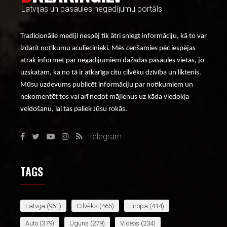
Latvijas un pasaules negadījumu portāls
Tradicionālie mediji nespēj tik ātri sniegt informāciju, kā to var
izdarīt notikumu aculiecinieki. Mēs cenšamies pēc iespējas
ātrāk informēt par negadījumiem dažādās pasaules vietās, jo
uzskatam, ka no tā ir atkarīga citu cilvēku dzīvība un liktenis.
Mūsu uzdevums publicēt informāciju par notikumiem un
nekomentēt tos vai arī nedot mājienus uz kāda viedokļa
veidošanu, lai tas paliek Jūsu rokās.
telegram
TAGS
Latvija
(961)
Cilvēks
(465)
Eiropa
(414)
Auto
(379)
Uguns
(279)
Videos
(234)