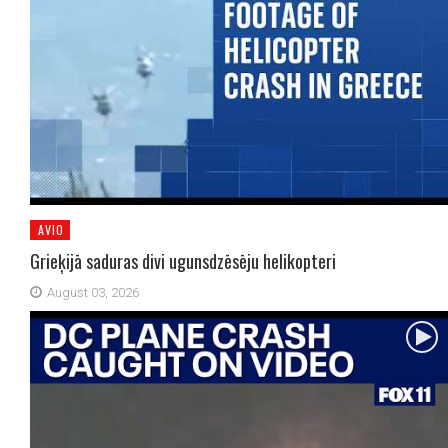
AVIO
Grieķijā saduras divi ugunsdzēsēju helikopteri
August 03, 2026