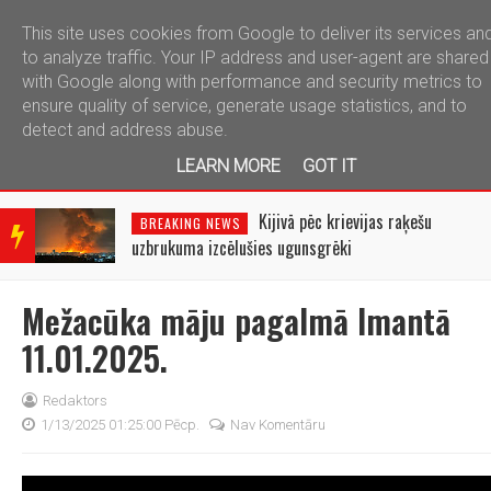
This site uses cookies from Google to deliver its services an
telegram
to analyze traffic. Your IP address and user-agent are shared
with Google along with performance and security metrics to
ensure quality of service, generate usage statistics, and to
detect and address abuse.
LEARN MORE
GOT IT
BRE
AKIN
Kijivā pēc krievijas raķešu
BREAKING NEWS
G
uzbrukuma izcēlušies ugunsgrēki
NEW
S
Mežacūka māju pagalmā Imantā
11.01.2025.
Redaktors
1/13/2025 01:25:00 Pēcp.
Nav Komentāru