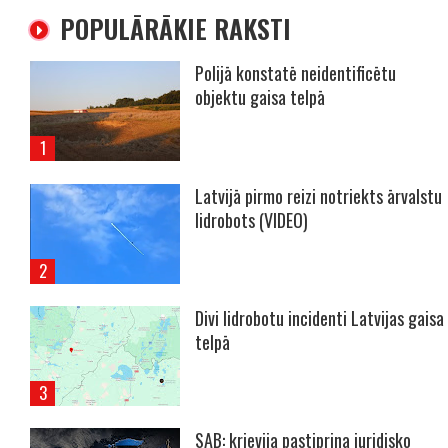
POPULĀRĀKIE RAKSTI
Polijā konstatē neidentificētu
objektu gaisa telpā
Latvijā pirmo reizi notriekts ārvalstu
lidrobots (VIDEO)
Divi lidrobotu incidenti Latvijas gaisa
telpā
SAB: krievija pastiprina juridisko