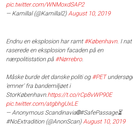
pic.twitter.com/WNMoxdSAP2
— Kamillal (@Kamillal2)
August 10, 2019
Endnu en eksplosion har ramt
#København
. I nat
raserede en eksplosion facaden på en
nærpolitistation på
#Nørrebro
.
Måske burde det danske politi og
#PET
undersøg
'emner' fra bandemiljøet i
StorKøbenhavn.
https://t.co/rCp8vWP90E
pic.twitter.com/atgbhgUxLE
— Anonymous Scandinavia🌐#SafePassage⏳
#NoExtradition (@AnonScan)
August 10, 2019