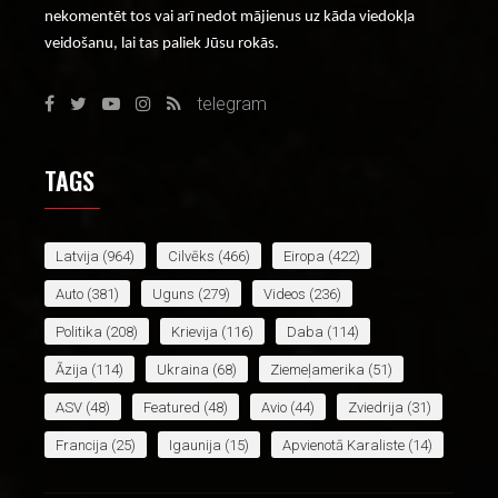
nekomentēt tos vai arī nedot mājienus uz kāda viedokļa
veidošanu, lai tas paliek Jūsu rokās.
telegram
TAGS
Latvija
(964)
Cilvēks
(466)
Eiropa
(422)
Auto
(381)
Uguns
(279)
Videos
(236)
Politika
(208)
Krievija
(116)
Daba
(114)
Āzija
(114)
Ukraina
(68)
Ziemeļamerika
(51)
ASV
(48)
Featured
(48)
Avio
(44)
Zviedrija
(31)
Francija
(25)
Igaunija
(15)
Apvienotā Karaliste
(14)
Lietuva
(14)
Āfrika
(14)
Jaunākais
(13)