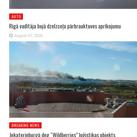
AUTO
Rīgā vadītāja bojā dzelzceļa pārbrauktuves aprīkojumu
August 07, 2026
BREAKING NEWS
Jekaterinburgā deg “Wildberries” loģistikas objekts