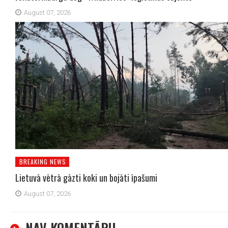
August 07, 2026
BREAKING NEWS
Lietuvā vētrā gāzti koki un bojāti īpašumi
August 07, 2026
NAV KOMENTĀRU