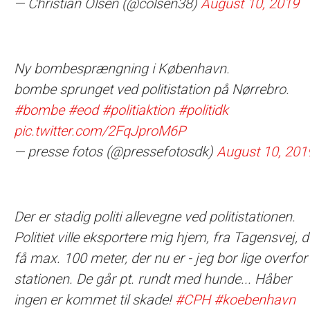
— Christian Olsen (@colsen38)
August 10, 2019
Ny bombesprængning i København.
bombe sprunget ved politistation på Nørrebro.
#bombe
#eod
#politiaktion
#politidk
pic.twitter.com/2FqJproM6P
— presse fotos (@pressefotosdk)
August 10, 201
Der er stadig politi allevegne ved politistationen.
Politiet ville eksportere mig hjem, fra Tagensvej, d
få max. 100 meter, der nu er - jeg bor lige overfor
stationen. De går pt. rundt med hunde... Håber
ingen er kommet til skade!
#CPH
#koebenhavn