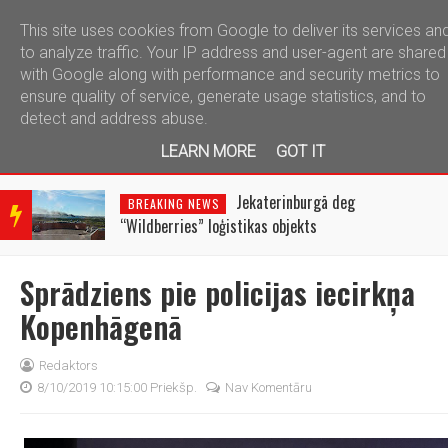
This site uses cookies from Google to deliver its services an
telegram
to analyze traffic. Your IP address and user-agent are shared
with Google along with performance and security metrics to
ensure quality of service, generate usage statistics, and to
detect and address abuse.
LEARN MORE
GOT IT
BRE
AKIN
Jekaterinburgā deg
BREAKING NEWS
G
“Wildberries” loģistikas objekts
NEW
S
Sprādziens pie policijas iecirkņa
Kopenhāgenā
Redaktors
8/10/2019 10:15:00 Priekšp.
Nav Komentāru