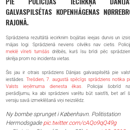
PIE POLICIJAS IECIRKŅA DĀNIJA
GALVASPILSĒTAS KOPENHĀGENAS NØRREBR
RAJONĀ.
Sprādziena rezultātā iecirknim bojātas ieejas durvis un izsis
mājas logi. Sprādzienā neviens cilvēks nav cietis. Polici
meklē vīrieti tumšās
drēbēs, kurš īsu brīdi pēc sprādzie
skrēja prom no incidenta vietas.
Šis jau ir otrais sprādziens Dānijas galvaspilsētā pie vals
iestādes.
Trešdien, 7. augustā spēcīgs sprādziens notika p
Valsts ieņēmuma dienesta ēkas
. Policijai šobrīd n
pierādījumu, ka abi sprādzieni varētu būt saistīti, bet arī 
versiju savā izmeklēšanā viņi neizslēdz.
Ny bombe sprunget i København. Politistation
Hermodsgade
pic.twitter.com/cAQo9qQ49g