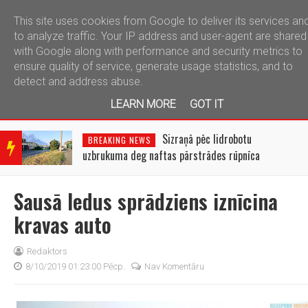
This site uses cookies from Google to deliver its services an
telegram
to analyze traffic. Your IP address and user-agent are shared
with Google along with performance and security metrics to
ensure quality of service, generate usage statistics, and to
detect and address abuse.
LEARN MORE
GOT IT
BRE
AKIN
Sizraņā pēc lidrobotu
BREAKING NEWS
G
uzbrukuma deg naftas pārstrādes rūpnīca
NEW
S
Sausā ledus sprādziens iznīcina
kravas auto
Redaktors
8/10/2019 01:23:00 Pēcp.
Nav Komentāru