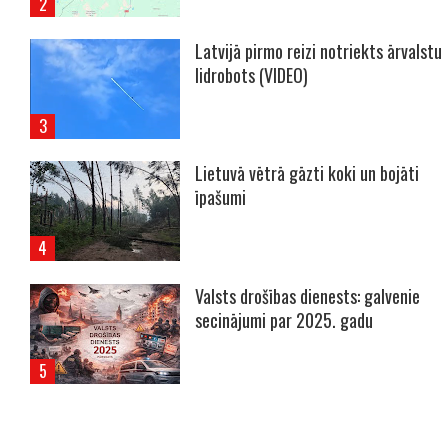
Latvijā pirmo reizi notriekts ārvalstu
lidrobots (VIDEO)
Lietuvā vētrā gāzti koki un bojāti
īpašumi
Valsts drošības dienests: galvenie
secinājumi par 2025. gadu