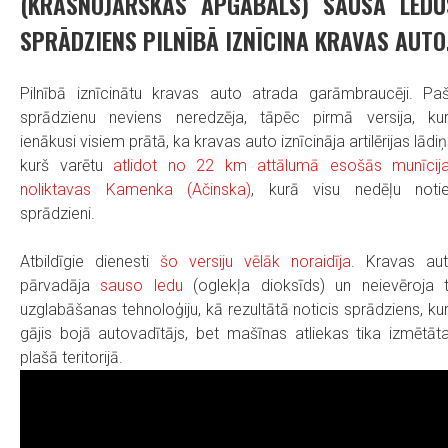
(KRASNOJARSKAS APGABALS) SAUSĀ LEDU
SPRĀDZIENS PILNĪBĀ IZNĪCINA KRAVAS AUTO
Pilnībā iznīcinātu kravas auto atrada garāmbraucēji. Pa
sprādzienu neviens neredzēja, tāpēc pirmā versija, ku
ienākusi visiem prātā, ka kravas auto iznīcināja artilērijas lādiņ
kurš varētu
atlidot no 22 km attālumā esošās munīcij
noliktavas Kamenka (Ačinska)
, kurā visu nedēļu noti
sprādzieni.
Atbildīgie dienesti
šo versiju vēlāk noraidīja
. Kravas au
pārvadāja
sauso ledu
(oglekļa dioksīds) un neievēroja 
uzglabāšanas tehnoloģiju, kā rezultātā noticis sprādziens, ku
gājis bojā autovadītājs, bet mašīnas atliekas tika izmētāt
plašā teritorijā.