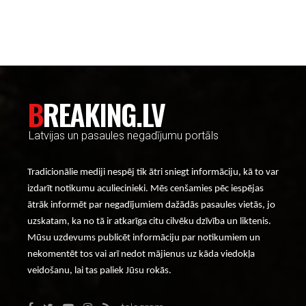
----- Account: breaking.lv -----
BREAKING.LV
Latvijas un pasaules negadījumu portāls
Tradicionālie mediji nespēj tik ātri sniegt informāciju, kā to var
izdarīt notikumu aculiecinieki. Mēs cenšamies pēc iespējas
ātrāk informēt par negadījumiem dažādās pasaules vietās, jo
uzskatam, ka no tā ir atkarīga citu cilvēku dzīvība un liktenis.
Mūsu uzdevums publicēt informāciju par notikumiem un
nekomentēt tos vai arī nedot mājienus uz kāda viedokļa
veidošanu, lai tas paliek Jūsu rokās.