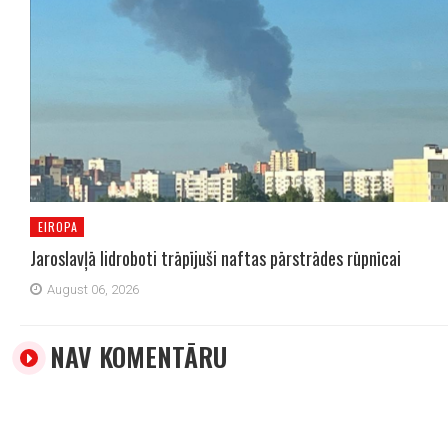
EIROPA
Jaroslavļā lidroboti trāpījuši naftas pārstrādes rūpnīcai
August 06, 2026
NAV KOMENTĀRU