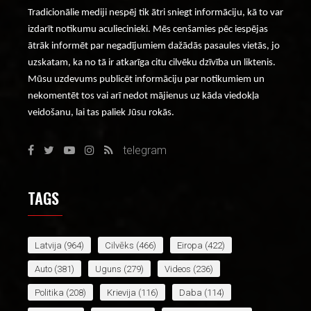
Tradicionālie mediji nespēj tik ātri sniegt informāciju, kā to var
izdarīt notikumu aculiecinieki. Mēs cenšamies pēc iespējas
ātrāk informēt par negadījumiem dažādās pasaules vietās, jo
uzskatam, ka no tā ir atkarīga citu cilvēku dzīvība un liktenis.
Mūsu uzdevums publicēt informāciju par notikumiem un
nekomentēt tos vai arī nedot mājienus uz kāda viedokļa
veidošanu, lai tas paliek Jūsu rokās.
telegram
TAGS
Latvija
(964)
Cilvēks
(466)
Eiropa
(422)
Auto
(381)
Uguns
(279)
Videos
(236)
Politika
(208)
Krievija
(116)
Daba
(114)