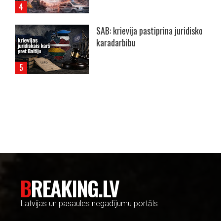
SAB: krievija pastiprina juridisko
karadarbību
----- Account: breaking.lv -----
BREAKING.LV
Latvijas un pasaules negadījumu portāls