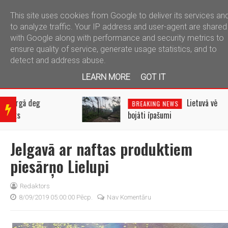
This site uses cookies from Google to deliver its services an
telegram
to analyze traffic. Your IP address and user-agent are shared
with Google along with performance and security metrics to
ensure quality of service, generate usage statistics, and to
detect and address abuse.
LEARN MORE
GOT IT
BRE
AKIN
Lietuvā vētrā gāzti koki un
BREAKING NEWS
G
bojāti īpašumi
NEW
S
Jelgavā ar naftas produktiem
piesārņo Lielupi
Redaktors
8/09/2019 05:00:00 Pēcp.
Nav Komentāru