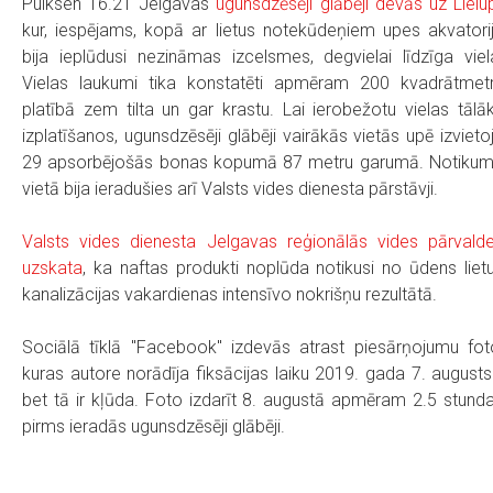
Pulksen 16.21 Jelgavas
ugunsdzēsēji glābēji devās uz Lielu
kur, iespējams, kopā ar lietus notekūdeņiem upes akvatori
bija ieplūdusi nezināmas izcelsmes, degvielai līdzīga viel
Vielas laukumi tika konstatēti apmēram 200 kvadrātmet
platībā zem tilta un gar krastu. Lai ierobežotu vielas tālā
izplatīšanos, ugunsdzēsēji glābēji vairākās vietās upē izvieto
29 apsorbējošās bonas kopumā 87 metru garumā. Notiku
vietā bija ieradušies arī Valsts vides dienesta pārstāvji.
Valsts vides dienesta Jelgavas reģionālās vides pārvald
uzskata
, ka naftas produkti noplūda notikusi no ūdens liet
kanalizācijas vakardienas intensīvo nokrišņu rezultātā.
Sociālā tīklā "Facebook" izdevās atrast piesārņojumu fot
kuras autore norādīja fiksācijas laiku 2019. gada 7. augusts
bet tā ir kļūda. Foto izdarīt 8. augustā apmēram 2.5 stund
pirms ieradās ugunsdzēsēji glābēji.