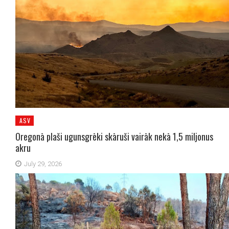
ASV
Oregonā plaši ugunsgrēki skāruši vairāk nekā 1,5 miljonus
akru
July 29, 2026