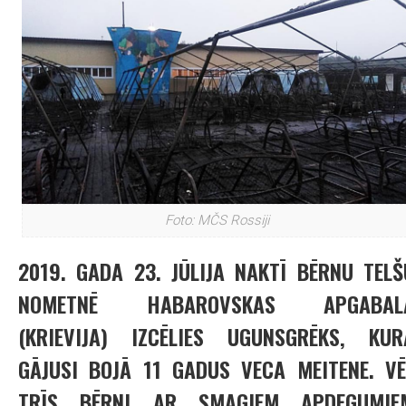
Foto: MČS Rossiji
2019. GADA 23. JŪLIJA NAKTĪ BĒRNU TELŠ
NOMETNĒ HABAROVSKAS APGABAL
(KRIEVIJA) IZCĒLIES UGUNSGRĒKS, KUR
GĀJUSI BOJĀ 11 GADUS VECA MEITENE. VĒ
TRĪS BĒRNI AR SMAGIEM APDEGUMIE