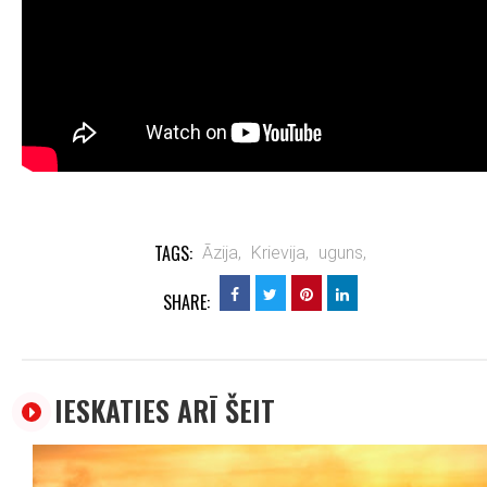
TAGS:
Āzija,
Krievija,
uguns,
SHARE:
IESKATIES ARĪ ŠEIT