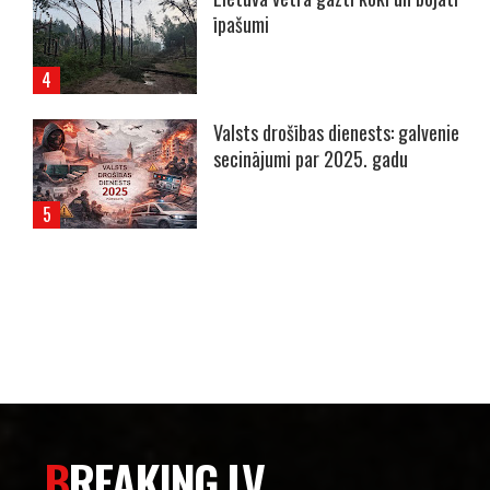
īpašumi
Valsts drošības dienests: galvenie
secinājumi par 2025. gadu
----- Account: breaking.lv -----
BREAKING.LV