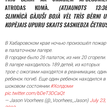
ATRODAS KOMĀ.
(ATJAUNOTS 13:36
SLIMNĪCĀ GĀJUŠI BOJĀ VĒL TRĪS BĒRNI U
KOPĒJAIS UPURU SKAITS SASNIEDZA ČETRUS
В Хабаровском крае ночью произошёл пожар
в палаточном лагере.
В городке было 26 палаток, из них 20 сгорели.
В лагере находилось 189 детей, из которых
трое с ожогами находятся в реанимации, оди
ребенок погиб. Еще один ребенок находился в
шоковом состоянии.
#Холдоми
pic.twitter.com/bDeT3DCaQt
— Jason Voorhees (@_Voorhees_Jason)
July 23,