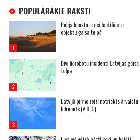
POPULĀRĀKIE RAKSTI
Polijā konstatē neidentificētu
objektu gaisa telpā
Divi lidrobotu incidenti Latvijas gaisa
telpā
Latvijā pirmo reizi notriekts ārvalstu
lidrobots (VIDEO)
Lietuvā vētrā gāzti koki un bojāti