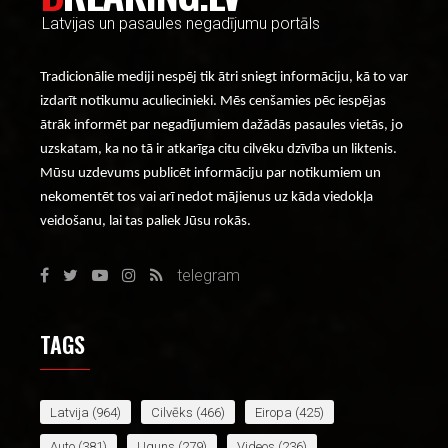
Latvijas un pasaules negadījumu portāls
Tradicionālie mediji nespēj tik ātri sniegt informāciju, kā to var
izdarīt notikumu aculiecinieki. Mēs cenšamies pēc iespējas
ātrāk informēt par negadījumiem dažādās pasaules vietās, jo
uzskatam, ka no tā ir atkarīga citu cilvēku dzīvība un liktenis.
Mūsu uzdevums publicēt informāciju par notikumiem un
nekomentēt tos vai arī nedot mājienus uz kāda viedokļa
veidošanu, lai tas paliek Jūsu rokās.
telegram
TAGS
Latvija
(964)
Cilvēks
(466)
Eiropa
(425)
Auto
(381)
Uguns
(279)
Videos
(236)