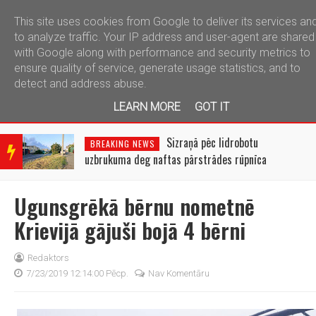
This site uses cookies from Google to deliver its services an
telegram
to analyze traffic. Your IP address and user-agent are shared
with Google along with performance and security metrics to
ensure quality of service, generate usage statistics, and to
detect and address abuse.
LEARN MORE
GOT IT
BRE
AKIN
Sizraņā pēc lidrobotu
BREAKING NEWS
G
uzbrukuma deg naftas pārstrādes rūpnīca
NEW
S
Ugunsgrēkā bērnu nometnē
Krievijā gājuši bojā 4 bērni
Redaktors
7/23/2019 12:14:00 Pēcp.
Nav Komentāru