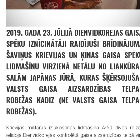
2019. GADA 23. JŪLIJĀ DIENVIDKOREJAS GAIS
SPĒKU IZNĪCINĀTĀJI RAIDĪJUŠI BRĪDINĀJUM
ŠĀVIŅUS KRIEVIJAS UN ĶĪNAS GAISA SPĒK
LIDMAŠĪNU VIRZIENĀ NETĀLU NO LIANKŪRA
SALĀM JAPĀNAS JŪRĀ, KURAS ŠĶĒRSOJUŠA
VALSTS GAISA AIZSARDZĪBAS TELPA
ROBEŽAS KADIZ (NE VALSTS GAISA TELPA
ROBEŽAS).
Krievijas militārās izlūkošanas lidmašīna A-50 divas reiz
ielidoja Dienvidkorejas kontrolētā gaisa aizsardzības telpā vi