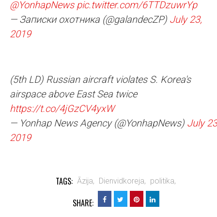
@YonhapNews
pic.twitter.com/6TTDzuwrYp
— Записки охотника (@galandecZP)
July 23,
2019
(5th LD) Russian aircraft violates S. Korea's
airspace above East Sea twice
https://t.co/4jGzCV4yxW
— Yonhap News Agency (@YonhapNews)
July 23
2019
TAGS:
Āzija,
Dienvidkoreja,
politika,
SHARE: