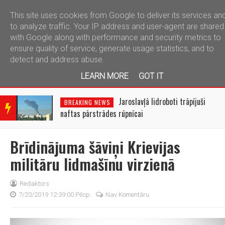
This site uses cookies from Google to deliver its services an
telegram
to analyze traffic. Your IP address and user-agent are shared
with Google along with performance and security metrics to
ensure quality of service, generate usage statistics, and to
detect and address abuse.
LEARN MORE
GOT IT
BRE
AKIN
Jaroslavļā lidroboti trāpījuši
BREAKING NEWS
G
naftas pārstrādes rūpnīcai
NEW
S
Brīdinājuma šāviņi Krievijas
militāru lidmašīnu virzienā
Redaktors
7/23/2019 12:39:00 Pēcp.
Nav Komentāru