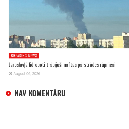
BREAKING NEWS
Jaroslavļā lidroboti trāpījuši naftas pārstrādes rūpnīcai
August 06, 2026
NAV KOMENTĀRU