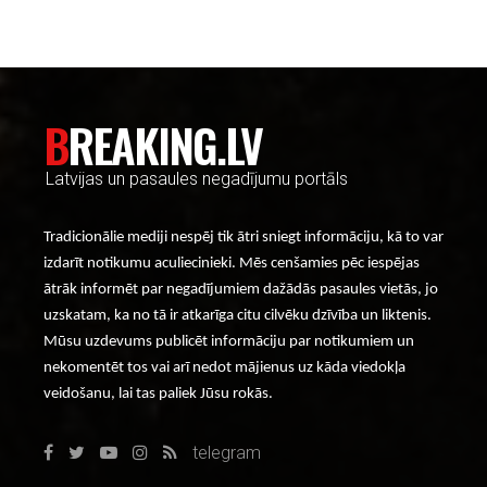
BREAKING.LV
Latvijas un pasaules negadījumu portāls
Tradicionālie mediji nespēj tik ātri sniegt informāciju, kā to var
izdarīt notikumu aculiecinieki. Mēs cenšamies pēc iespējas
ātrāk informēt par negadījumiem dažādās pasaules vietās, jo
uzskatam, ka no tā ir atkarīga citu cilvēku dzīvība un liktenis.
Mūsu uzdevums publicēt informāciju par notikumiem un
nekomentēt tos vai arī nedot mājienus uz kāda viedokļa
veidošanu, lai tas paliek Jūsu rokās.
telegram