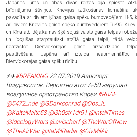
Japānas jūras un abas divas reizes bija spiesta atkl
brīdinājuma šāviņus. Krievijas izlūkošanas lidmašīna ti
pavadīta ar diviem Ķīnas gaisa spēku bumbvedējiem H-5, 
arī diviem Krievijas gaisa spēka bumbvedējiem Tu-95. Krievi
un Ķīna atbildēja,ka nav šķērsojuši valsts gaisa telpas robež
un lidojušas starptautiski atzītā gaisa telpā, tādā veid
neatzīstot Dienvidkorejas gaisa aizsardzības telp
pastāvēšanu. Japāna arī izteica neapmierinātību 
Dienvidkorejas gaisa spēku rīcību.
⚡️✈️
#BREAKING
22.07.2019 Аэропорт
Владивосток. Вероятно этот А-50 нарушал
воздушное пространство Кореи
#RuAF
@5472_nde
@GDarkconrad
@Obs_IL
@KalteMalte53
@Gh0str1dr91
@IntelliTimes
@IdeologyWars
@avischarf
@TheWarOfNow
@TheAirWar
@ItaMilRadar
@CivMilAir