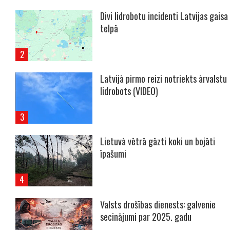
Divi lidrobotu incidenti Latvijas gaisa
telpā
Latvijā pirmo reizi notriekts ārvalstu
lidrobots (VIDEO)
Lietuvā vētrā gāzti koki un bojāti
īpašumi
Valsts drošības dienests: galvenie
secinājumi par 2025. gadu