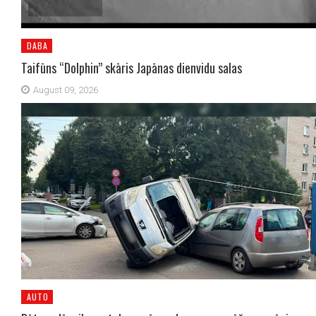
DABA
Taifūns “Dolphin” skāris Japānas dienvidu salas
August 09, 2026
AUTO