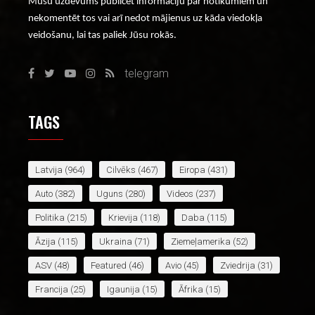
Mūsu uzdevums publicēt informāciju par notikumiem un
nekomentēt tos vai arī nedot mājienus uz kāda viedokļa
veidošanu, lai tas paliek Jūsu rokās.
telegram
TAGS
Latvija
(964)
Cilvēks
(467)
Eiropa
(431)
Auto
(382)
Uguns
(280)
Videos
(237)
Politika
(215)
Krievija
(118)
Daba
(115)
Āzija
(115)
Ukraina
(71)
Ziemeļamerika
(52)
ASV
(48)
Featured
(46)
Avio
(45)
Zviedrija
(31)
Francija
(25)
Igaunija
(15)
Āfrika
(15)
Apvienotā Karaliste
(14)
Lietuva
(14)
Irāna
(13)