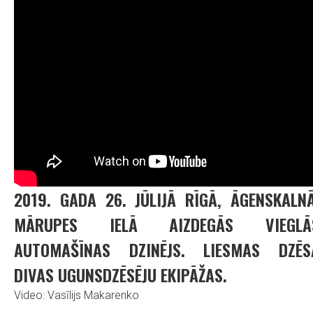
2019. GADA 26. JŪLIJĀ RĪGĀ, ĀGENSKALNĀ
MĀRUPES IELĀ AIZDEGĀS VIEGLĀ
AUTOMAŠĪNAS DZINĒJS. LIESMAS DZĒS
DIVAS UGUNSDZĒSĒJU EKIPĀŽAS.
Video: Vasīlijs Makarenko