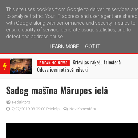
This site uses cookies from Google to deliver its services an
telegram
to analyze traffic. Your IP address and user-agent are shared
with Google along with performance and security metrics to
ensure quality of service, generate usage statistics, and to
detect and address abuse.
LEARN MORE
GOT IT
BRE
AKIN
i
Krievijas raķešu triecienā
BREAKING NEWS
G
Odesā ievainoti seši cilvēki
NEW
S
Sadeg mašīna Mārupes ielā
Redaktors
7/27/2019 08:09:00 Priekšp.
Nav Komentāru