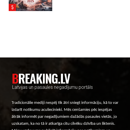
----- Account: breaking.lv -----
BREAKING.LV
Latvijas un pasaules negadījumu portāls
Tradicionālie mediji nespēj tik ātri sniegt informāciju, kā to var
izdarīt notikumu aculiecinieki. Mēs cenšamies pēc iespējas
ātrāk informēt par negadījumiem dažādās pasaules vietās, jo
uzskatam, ka no tā ir atkarīga citu cilvēku dzīvība un liktenis.