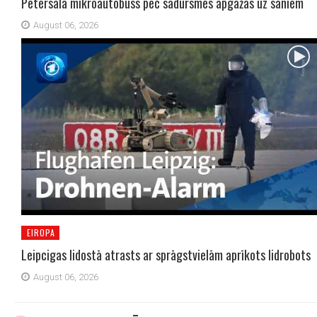
Pētersalā mikroautobuss pēc sadursmes apgāžas uz sāniem
August 06, 2026
EIROPA
Leipcigas lidostā atrasts ar sprāgstvielām aprīkots lidrobots
August 06, 2026