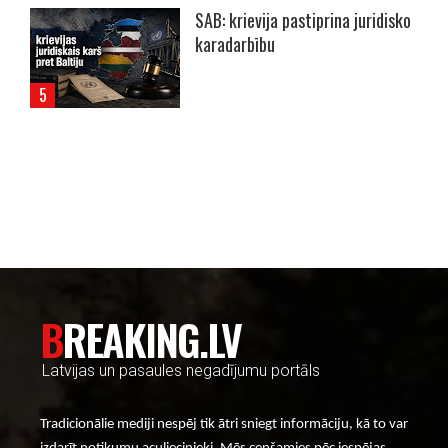
SAB: krievija pastiprina juridisko
karadarbību
----- Account: breaking.lv -----
BREAKING.LV
Latvijas un pasaules negadījumu portāls
Tradicionālie mediji nespēj tik ātri sniegt informāciju, kā to var