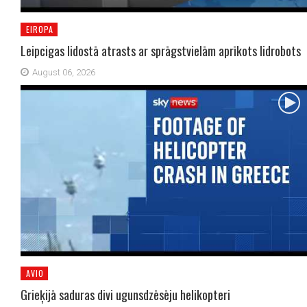
EIROPA
Leipcigas lidostā atrasts ar sprāgstvielām aprīkots lidrobots
August 06, 2026
AVIO
Grieķijā saduras divi ugunsdzēsēju helikopteri