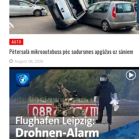
AUTO
Pētersalā mikroautobuss pēc sadursmes apgāžas uz sāniem
August 06, 2026