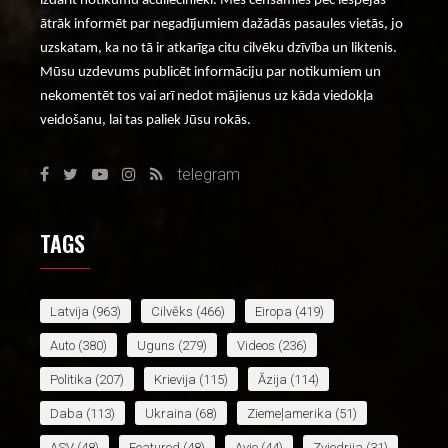
izdarīt notikumu aculiecinieki. Mēs cenšamies pēc iespējas
ātrāk informēt par negadījumiem dažādās pasaules vietās, jo
uzskatam, ka no tā ir atkarīga citu cilvēku dzīvība un liktenis.
Mūsu uzdevums publicēt informāciju par notikumiem un
nekomentēt tos vai arī nedot mājienus uz kāda viedokļa
veidošanu, lai tas paliek Jūsu rokās.
telegram
TAGS
Latvija
(963)
Cilvēks
(466)
Eiropa
(419)
Auto
(380)
Uguns
(279)
Videos
(236)
Politika
(207)
Krievija
(115)
Āzija
(114)
Daba
(113)
Ukraina
(68)
Ziemeļamerika
(51)
ASV
(48)
Featured
(48)
Avio
(44)
Zviedrija
(31)