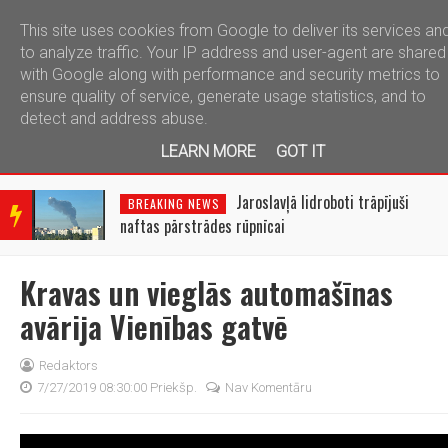
This site uses cookies from Google to deliver its services an
telegram
to analyze traffic. Your IP address and user-agent are shared
with Google along with performance and security metrics to
ensure quality of service, generate usage statistics, and to
detect and address abuse.
LEARN MORE
GOT IT
BRE
AKIN
Jaroslavļā lidroboti trāpījuši
BREAKING NEWS
G
naftas pārstrādes rūpnīcai
NEW
S
Kravas un vieglās automašīnas
avārija Vienības gatvē
Redaktors
7/27/2019 08:30:00 Priekšp.
Nav Komentāru