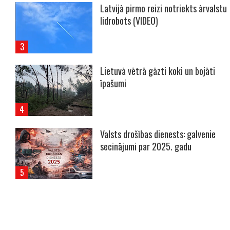
Latvijā pirmo reizi notriekts ārvalstu
lidrobots (VIDEO)
Lietuvā vētrā gāzti koki un bojāti
īpašumi
Valsts drošības dienests: galvenie
secinājumi par 2025. gadu
----- Account: breaking.lv -----