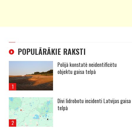
POPULĀRĀKIE RAKSTI
Polijā konstatē neidentificētu
objektu gaisa telpā
Divi lidrobotu incidenti Latvijas gaisa
telpā