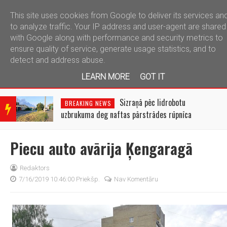
This site uses cookies from Google to deliver its services an
telegram
to analyze traffic. Your IP address and user-agent are shared
with Google along with performance and security metrics to
ensure quality of service, generate usage statistics, and to
detect and address abuse.
LEARN MORE
GOT IT
BRE
AKIN
Sizraņā pēc lidrobotu
BREAKING NEWS
G
uzbrukuma deg naftas pārstrādes rūpnīca
NEW
S
Piecu auto avārija Ķengaragā
Redaktors
7/16/2019 10:46:00 Priekšp.
Nav Komentāru