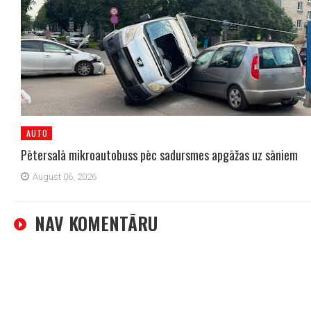
AUTO
Pētersalā mikroautobuss pēc sadursmes apgāžas uz sāniem
August 06, 2026
NAV KOMENTĀRU