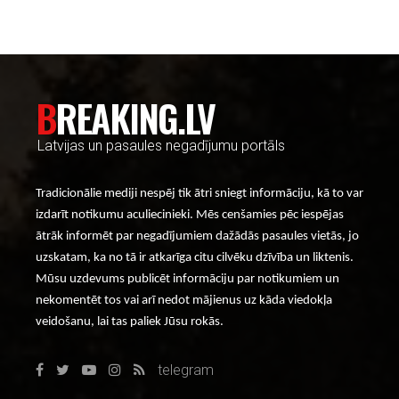
BREAKING.LV
Latvijas un pasaules negadījumu portāls
Tradicionālie mediji nespēj tik ātri sniegt informāciju, kā to var
izdarīt notikumu aculiecinieki. Mēs cenšamies pēc iespējas
ātrāk informēt par negadījumiem dažādās pasaules vietās, jo
uzskatam, ka no tā ir atkarīga citu cilvēku dzīvība un liktenis.
Mūsu uzdevums publicēt informāciju par notikumiem un
nekomentēt tos vai arī nedot mājienus uz kāda viedokļa
veidošanu, lai tas paliek Jūsu rokās.
telegram