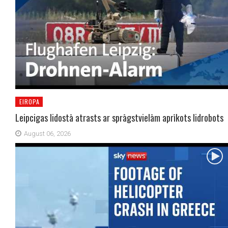
EIROPA
Leipcigas lidostā atrasts ar sprāgstvielām aprīkots lidrobots
August 06, 2026