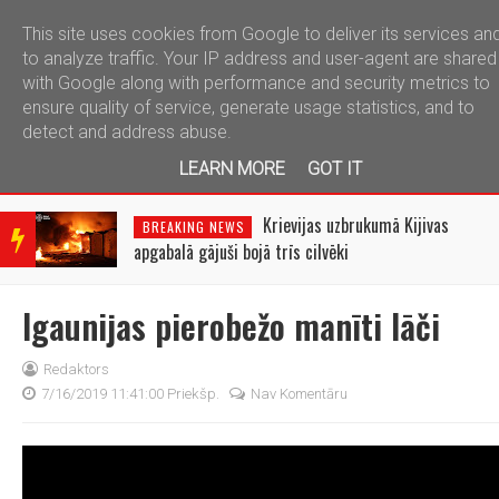
This site uses cookies from Google to deliver its services an
telegram
to analyze traffic. Your IP address and user-agent are shared
with Google along with performance and security metrics to
ensure quality of service, generate usage statistics, and to
detect and address abuse.
LEARN MORE
GOT IT
BRE
AKIN
Krievijas uzbrukumā Kijivas
BREAKING NEWS
G
apgabalā gājuši bojā trīs cilvēki
NEW
S
Igaunijas pierobežo manīti lāči
Redaktors
7/16/2019 11:41:00 Priekšp.
Nav Komentāru