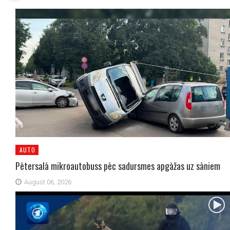
AUTO
Pētersalā mikroautobuss pēc sadursmes apgāžas uz sāniem
August 06, 2026