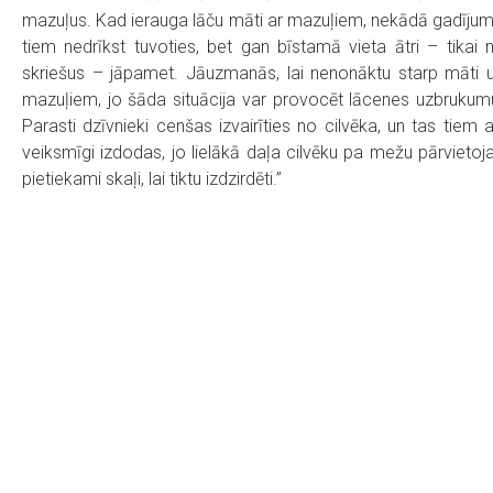
mazuļus. Kad ierauga lāču māti ar mazuļiem, nekādā gadīju
tiem nedrīkst tuvoties, bet gan bīstamā vieta ātri – tikai 
skriešus – jāpamet. Jāuzmanās, lai nenonāktu starp māti 
mazuļiem, jo šāda situācija var provocēt lācenes uzbrukum
Parasti dzīvnieki cenšas izvairīties no cilvēka, un tas tiem a
veiksmīgi izdodas, jo lielākā daļa cilvēku pa mežu pārvietoj
pietiekami skaļi, lai tiktu izdzirdēti.”