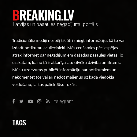
BREAKING.LV
Latvijas un pasaules negadījumu portāls
Tradicionālie mediji nespēj tik ātri sniegt informāciju, kā to var
izdarīt notikumu aculiecinieki. Mēs cenšamies pēc iespējas
ātrāk informēt par negadījumiem dažādās pasaules vietās, jo
uzskatam, ka no tā ir atkarīga citu cilvēku dzīvība un liktenis.
Mūsu uzdevums publicēt informāciju par notikumiem un
nekomentēt tos vai arī nedot mājienus uz kāda viedokļa
veidošanu, lai tas paliek Jūsu rokās.
telegram
TAGS