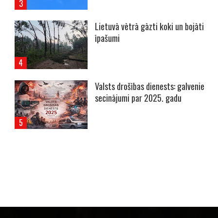
Lietuvā vētrā gāzti koki un bojāti
īpašumi
Valsts drošības dienests: galvenie
secinājumi par 2025. gadu
----- Account: breaking.lv -----