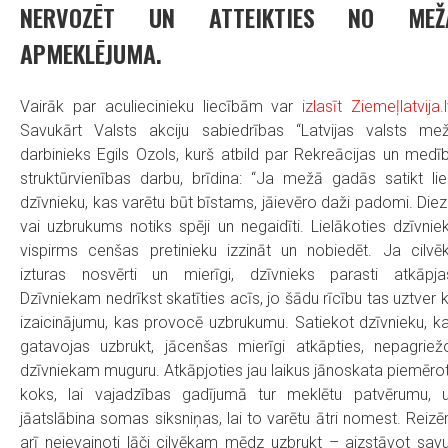
NERVOZĒT UN ATTEIKTIES NO MEŽ
APMEKLĒJUMA.
Vairāk par aculiecinieku liecībām var
izlasīt Ziemeļlatvija.l
Savukārt Valsts akciju sabiedrības “Latvijas valsts mež
darbinieks Egils Ozols, kurš atbild par Rekreācijas un medī
struktūrvienības darbu, brīdina: “Ja mežā gadās satikt lie
dzīvnieku, kas varētu būt bīstams, jāievēro daži padomi. Diez
vai uzbrukums notiks spēji un negaidīti. Lielākoties dzīvnie
vispirms cenšas pretinieku izzināt un nobiedēt. Ja cilvē
izturas nosvērti un mierīgi, dzīvnieks parasti atkāpja
Dzīvniekam nedrīkst skatīties acīs, jo šādu rīcību tas uztver 
izaicinājumu, kas provocē uzbrukumu. Satiekot dzīvnieku, k
gatavojas uzbrukt, jācenšas mierīgi atkāpties, nepagriež
dzīvniekam muguru. Atkāpjoties jau laikus jānoskata piemēro
koks, lai vajadzības gadījumā tur meklētu patvērumu, 
jāatslābina somas siksniņas, lai to varētu ātri nomest. Reiz
arī neievainoti lāči cilvēkam mēdz uzbrukt – aizstāvot sav