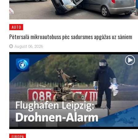
AUTO
Pētersalā mikroautobuss pēc sadursmes apgāžas uz sāniem
August 06, 2026
EIROPA