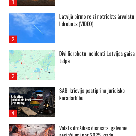
Latvijā pirmo reizi notriekts ārvalstu
lidrobots (VIDEO)
Divi lidrobotu incidenti Latvijas gaisa
telpā
SAB: krievija pastiprina juridisko
karadarbību
Valsts drošības dienests: galvenie
secinājumi par 2025. gadu