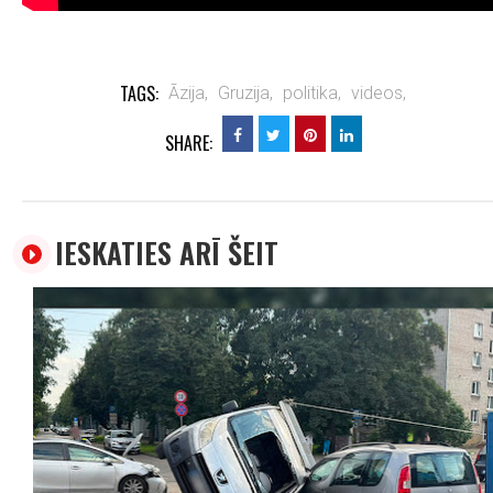
TAGS:
Āzija,
Gruzija,
politika,
videos,
SHARE:
IESKATIES ARĪ ŠEIT