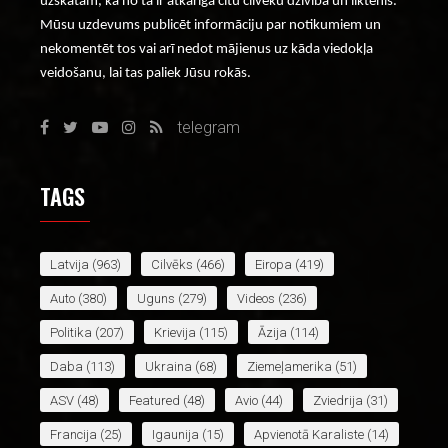
uzskatam, ka no tā ir atkarīga citu cilvēku dzīvība un liktenis.
Mūsu uzdevums publicēt informāciju par notikumiem un
nekomentēt tos vai arī nedot mājienus uz kāda viedokļa
veidošanu, lai tas paliek Jūsu rokās.
telegram
TAGS
Latvija
(963)
Cilvēks
(466)
Eiropa
(419)
Auto
(380)
Uguns
(279)
Videos
(236)
Politika
(207)
Krievija
(115)
Āzija
(114)
Daba
(113)
Ukraina
(68)
Ziemeļamerika
(51)
ASV
(48)
Featured
(48)
Avio
(44)
Zviedrija
(31)
Francija
(25)
Igaunija
(15)
Apvienotā Karaliste
(14)