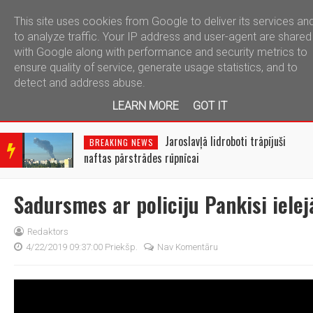
This site uses cookies from Google to deliver its services an
telegram
to analyze traffic. Your IP address and user-agent are shared
with Google along with performance and security metrics to
ensure quality of service, generate usage statistics, and to
detect and address abuse.
LEARN MORE
GOT IT
BRE
AKIN
Jaroslavļā lidroboti trāpījuši
BREAKING NEWS
G
naftas pārstrādes rūpnīcai
NEW
S
Sadursmes ar policiju Pankisi ielej
Redaktors
4/22/2019 09:37:00 Priekšp.
Nav Komentāru