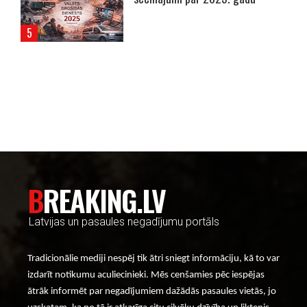
----- Account: breaking.lv -----
BREAKING.LV
Latvijas un pasaules negadījumu portāls
Tradicionālie mediji nespēj tik ātri sniegt informāciju, kā to var
izdarīt notikumu aculiecinieki. Mēs cenšamies pēc iespējas
ātrāk informēt par negadījumiem dažādās pasaules vietās, jo