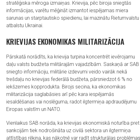
stratēģiska mēroga izmaiņas. Krievija, pēc biroja sniegtās
informācijas, varētu mēģināt izmantot iespējamas miera
sarunas un starptautisko spiedienu, lai mazinātu Rietumvalstu
atbalstu Ukrainai.
KRIEVIJAS EKONOMIKAS MILITARIZĀCIJA
Pārskatā norādīts, ka krievija turpina koncentrēt ievērojamu
daļu valsts budžeta militārajām vajadzībām. Saskaņā ar SAB
sniegto informāciju, militārie izdevumi veido vairāk nekā
trešdaļu no krievijas federālā budžeta, pārsniedzot 6 % no
iekšzemes kopprodukta. Birojs secina, ka ekonomikas
militarizācija saglabāsies arī pēc kara iespējamās
iesaldēšanas vai noslēguma, radot ilgtermiņa apdraudējumu
Eiropas valstīm un NATO.
Vienlaikus SAB norāda, ka krievijas ekonomiskā noturība pret
sankcijām tiek nodrošināta uz civilā sektora un ilgtermiņa
attīstības rēķina, kas nākotnē var radīt strukturālas problēmas