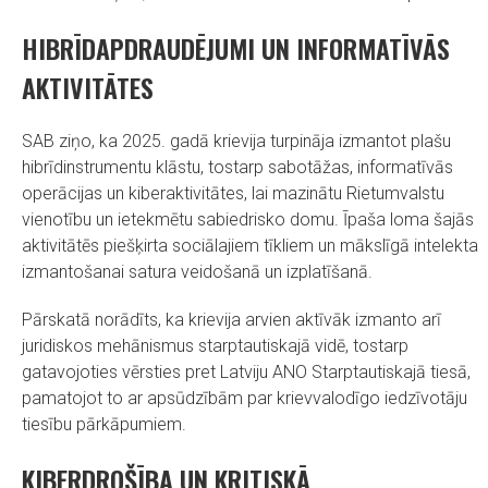
HIBRĪDAPDRAUDĒJUMI UN INFORMATĪVĀS
AKTIVITĀTES
SAB ziņo, ka 2025. gadā krievija turpināja izmantot plašu
hibrīdinstrumentu klāstu, tostarp sabotāžas, informatīvās
operācijas un kiberaktivitātes, lai mazinātu Rietumvalstu
vienotību un ietekmētu sabiedrisko domu. Īpaša loma šajās
aktivitātēs piešķirta sociālajiem tīkliem un mākslīgā intelekta
izmantošanai satura veidošanā un izplatīšanā.
Pārskatā norādīts, ka krievija arvien aktīvāk izmanto arī
juridiskos mehānismus starptautiskajā vidē, tostarp
gatavojoties vērsties pret Latviju ANO Starptautiskajā tiesā,
pamatojot to ar apsūdzībām par krievvalodīgo iedzīvotāju
tiesību pārkāpumiem.
KIBERDROŠĪBA UN KRITISKĀ