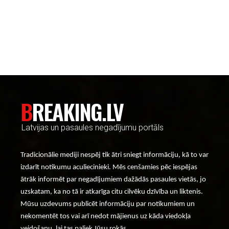
----- Account: breaking.lv -----
BREAKING.LV
Latvijas un pasaules negadījumu portāls
Tradicionālie mediji nespēj tik ātri sniegt informāciju, kā to var
izdarīt notikumu aculiecinieki. Mēs cenšamies pēc iespējas
ātrāk informēt par negadījumiem dažādās pasaules vietās, jo
uzskatam, ka no tā ir atkarīga citu cilvēku dzīvība un liktenis.
Mūsu uzdevums publicēt informāciju par notikumiem un
nekomentēt tos vai arī nedot mājienus uz kāda viedokļa
veidošanu, lai tas paliek Jūsu rokās.