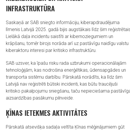
INFRASTRUKTŪRA
Saskaņā ar SAB sniegto informāciju, kiberapdraudējuma
līmenis Latvijā 2025. gadā bijis augstākais līdz šim reģistrētais
Lielākā daļa incidentu saistīti ar kibernoziegumiem un
krāpšanu, tomēr birojs norāda arī uz pastāvīgu naidīgu valstu
kiberaktoru interesi par kritisko infrastruktūru.
SAB uzsver, ka īpašu risku rada uzbrukumi operacionālajām
tehnoloģijām, kas nodrošina enerģētikas, ūdensapgādes un
transporta sistēmu darbību. Pārskatā norādīts, ka līdz šim
Latvijā nav reģistrēti būtiski incidenti, kas būtu traucējuši
kritisko pakalpojumu sniegšanu, taču nepieciešama pastāvīg
aizsardzības pasākumu pilnveide.
ĶĪNAS IETEKMES AKTIVITĀTES
Pārskatā atsevišķa sadaļa veltīta Ķīnas mēģinājumiem gūt