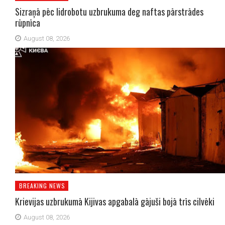
Sizraņā pēc lidrobotu uzbrukuma deg naftas pārstrādes
rūpnīca
August 08, 2026
BREAKING NEWS
Krievijas uzbrukumā Kijivas apgabalā gājuši bojā trīs cilvēki
August 08, 2026