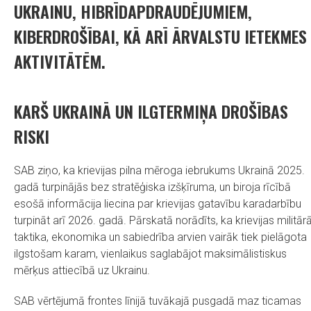
UKRAINU, HIBRĪDAPDRAUDĒJUMIEM,
KIBERDROŠĪBAI, KĀ ARĪ ĀRVALSTU IETEKMES
AKTIVITĀTĒM.
KARŠ UKRAINĀ UN ILGTERMIŅA DROŠĪBAS
RISKI
SAB ziņo, ka krievijas pilna mēroga iebrukums Ukrainā 2025.
gadā turpinājās bez stratēģiska izšķīruma, un biroja rīcībā
esošā informācija liecina par krievijas gatavību karadarbību
turpināt arī 2026. gadā. Pārskatā norādīts, ka krievijas militār
taktika, ekonomika un sabiedrība arvien vairāk tiek pielāgota
ilgstošam karam, vienlaikus saglabājot maksimālistiskus
mērķus attiecībā uz Ukrainu.
SAB vērtējumā frontes līnijā tuvākajā pusgadā maz ticamas