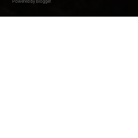
Powered by Blogger.
Latīņamerika
(10)
Afganistāna
(9)
Dienvidamerika
(9)
Norvēģija
(9)
Polija
(9)
Itālija
(8)
Ķīna
(8)
Japāna
(7)
Turcija
(6)
Honkonga
(5)
Indija
(5)
Izraēla
(5)
Nīderlande
(5)
Okeānija
(5)
Sīrija
(5)
Jaunākais
(5)
AAE
(4)
Dienvidkoreja
(4)
Somija
(4)
Armēnija
(3)
Austrālija
(3)
Beļģija
(3)
Brazīlija
(3)
Dānija
(3)
Grieķija
(3)
Gruzija
(3)
Irāka
(3)
Kazahstāna
(3)
Pakistāna
(3)
Ziemeļkoreja
(3)
Albānija
(2)
Austrija
(2)
Azerbaidžāna
(2)
Bangladeša
(2)
Gvatemala
(2)
Horvātija
(2)
Jaunzēlande
(2)
Jemena
(2)
Kirgizstāna
(2)
Mali
(2)
Maroka
(2)
Moldova
(2)
Portugāle
(2)
Saudu Arābija
(2)