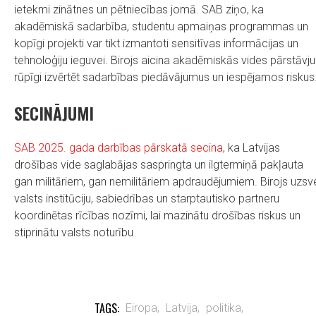
ietekmi zinātnes un pētniecības jomā. SAB ziņo, ka
akadēmiskā sadarbība, studentu apmaiņas programmas un
kopīgi projekti var tikt izmantoti sensitīvas informācijas un
tehnoloģiju ieguvei. Birojs aicina akadēmiskās vides pārstāvj
rūpīgi izvērtēt sadarbības piedāvājumus un iespējamos riskus
SECINĀJUMI
SAB 2025. gada darbības pārskatā secina
, ka Latvijas
drošības vide saglabājas saspringta un ilgtermiņā pakļauta
gan militāriem, gan nemilitāriem apdraudējumiem. Birojs uzsv
valsts institūciju, sabiedrības un starptautisko partneru
koordinētas rīcības nozīmi, lai mazinātu drošības riskus un
stiprinātu valsts noturību
TAGS:
Eiropa,
Latvija,
politika,