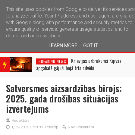
This site uses cookies from Google to deliver its services an
telegram
to analyze traffic. Your IP address and user-agent are shared
with Google along with performance and security metrics to
ensure quality of service, generate usage statistics, and to
detect and address abuse.
LEARN MORE
GOT IT
BRE
AKIN
Sizraņā pēc lidrobotu
BREAKING NEWS
G
uzbrukuma deg naftas pārstrādes rūpnīca
NEW
S
Satversmes aizsardzības birojs:
2025. gada drošības situācijas
izvērtējums
Redaktors
1/29/2026 07:50:00 Priekšp.
Nav Komentāru