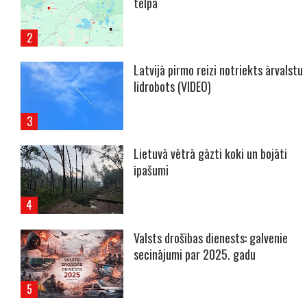
telpā
Latvijā pirmo reizi notriekts ārvalstu
lidrobots (VIDEO)
Lietuvā vētrā gāzti koki un bojāti
īpašumi
Valsts drošības dienests: galvenie
secinājumi par 2025. gadu