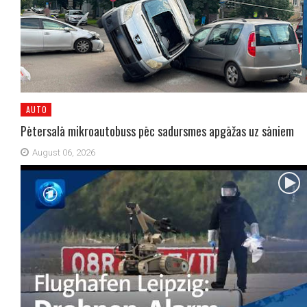
AUTO
Pētersalā mikroautobuss pēc sadursmes apgāžas uz sāniem
August 06, 2026