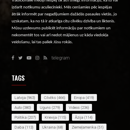
Tradicionālie mediji nespēj tik ātri sniegt informāciju, kā to var
izdarīt notikumu aculiecinieki. Mēs cenšamies pēc iespējas
ātrāk informēt par negadījumiem dažādās pasaules vietās, jo
uzskatam, ka no tā ir atkarīga citu cilvēku dzīvība un liktenis.
Mūsu uzdevums publicēt informāciju par notikumiem un
nekomentēt tos vai arī nedot mājienus uz kāda viedokļa
veidošanu, lai tas paliek Jūsu rokās.
telegram
TAGS
Latvija
(963)
Cilvēks
(466)
Eiropa
(419)
Auto
(380)
Uguns
(279)
Videos
(236)
Politika
(207)
Krievija
(115)
Āzija
(114)
Daba
(113)
Ukraina
(68)
Ziemeļamerika
(51)