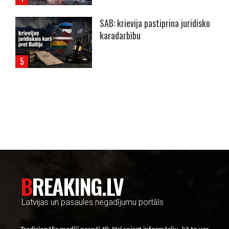
SAB: krievija pastiprina juridisko
karadarbību
----- Account: breaking.lv -----
BREAKING.LV
Latvijas un pasaules negadījumu portāls