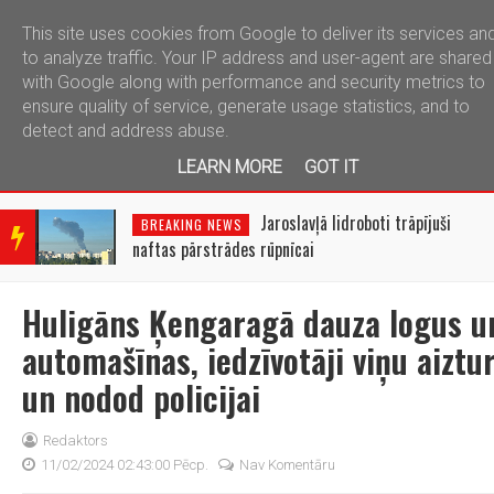
This site uses cookies from Google to deliver its services an
telegram
to analyze traffic. Your IP address and user-agent are shared
with Google along with performance and security metrics to
ensure quality of service, generate usage statistics, and to
detect and address abuse.
LEARN MORE
GOT IT
BRE
AKIN
Jaroslavļā lidroboti trāpījuši
BREAKING NEWS
G
naftas pārstrādes rūpnīcai
NEW
S
Huligāns Ķengaragā dauza logus u
automašīnas, iedzīvotāji viņu aiztu
un nodod policijai
Redaktors
11/02/2024 02:43:00 Pēcp.
Nav Komentāru