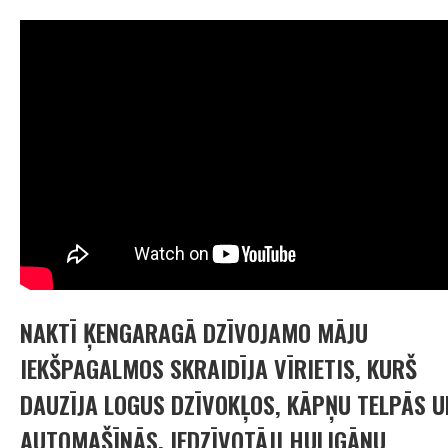
NAKTĪ ĶENGARAGĀ DZĪVOJAMO MĀJU
IEKŠPAGALMOS SKRAIDĪJA VĪRIETIS, KURŠ
DAUZĪJA LOGUS DZĪVOKĻOS, KĀPŅU TELPĀS U
AUTOMAŠĪNĀS. IEDZĪVOTĀJI HULIGĀNU