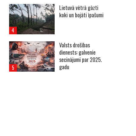
Lietuvā vētrā gāzti
koki un bojāti īpašumi
Valsts drošības
dienests: galvenie
secinājumi par 2025.
gadu
----- Account: breaking.lv -----