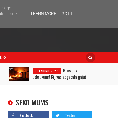
telegram
ser-agent
ate usage
LEARN MORE
GOT IT
IDES
Krievijas
BREAKING NEWS
uzbrukumā Kijivas apgabalā gājuši
bojā trīs cilvēki
SEKO MUMS