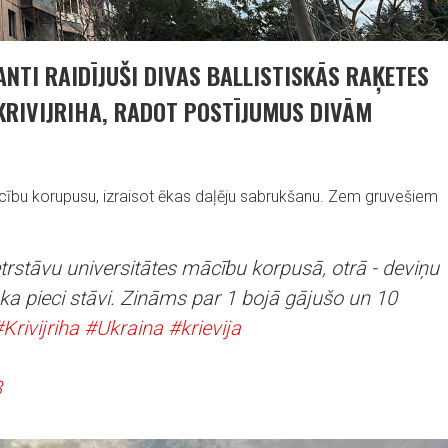
ANTI RAIDĪJUŠI DIVAS BALLISTISKĀS RAĶETES
 KRIVIJRIHA, RADOT POSTĪJUMUS DIVĀM
ācību korupusu, izraisot ēkas daļēju sabrukšanu. Zem gruvešiem
etrstāvu universitātes mācību korpusā, otrā - deviņu
ka pieci stāvi. Zināms par 1 bojā gājušo un 10
Krivijriha
#Ukraina
#krievija
3