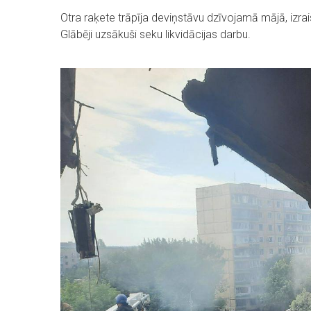
Otra raķete trāpīja deviņstāvu dzīvojamā mājā, izra
Glābēji uzsākuši seku likvidācijas darbu.