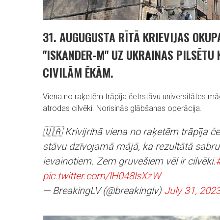
31. AUGUGUSTA RĪTĀ KRIEVIJAS OKUP
"ISKANDER-M" UZ UKRAINAS PILSĒTU
CIVILĀM ĒKĀM.
Viena no raķetēm trāpīja četrstāvu universitātes m
atrodas cilvēki. Norisinās glābšanas operācija.
🇺🇦 Krivijrihā viena no raķetēm trāpīja č
stāvu dzīvojamā mājā, ka rezultātā sabru
ievainotiem. Zem gruvešiem vēl ir cilvēki.
#
pic.twitter.com/lH048lsXzW
— BreakingLV (@breakinglv)
July 31, 202