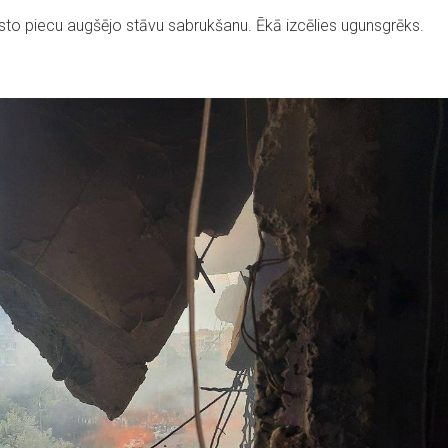
isto piecu augšējo stāvu sabrukšanu. Ēkā izcēlies ugunsgrēks.