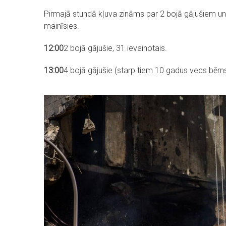
Pirmajā stundā kļuva zināms par 2 bojā gājušiem un 2
mainīsies.
12:00
2 bojā gājušie, 31 ievainotais.
13:00
4 bojā gājušie (starp tiem 10 gadus vecs bērns)