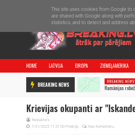
This site uses cookies from Google to de
are shared with Google along with perfo
statistics, and to detect and address a
HOME
LATVIJA
EIROPA
ZIEMEĻAMERIKA
BREAKING NEWS
BREAKING NEWS
Rumānijas robež
lidrobots. Rumān
lidrobota pārlid
Krievijas okupanti ar "Iskand
Redaktors
7/31/2023 11:31:00 Priekšp.
Nav Komentāru