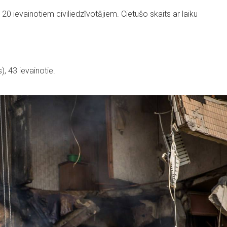
0 ievainotiem civiliedzīvotājiem. Cietušo skaits ar laiku
, 43 ievainotie.