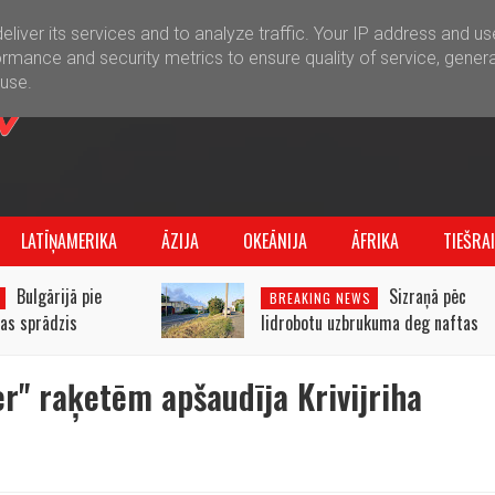
liver its services and to analyze traffic. Your IP address and u
rmance and security metrics to ensure quality of service, gener
buse.
LATĪŅAMERIKA
ĀZIJA
OKEĀNIJA
ĀFRIKA
TIEŠRA
Bulgārijā pie
Sizraņā pēc
BREAKING NEWS
as sprādzis
lidrobotu uzbrukuma deg naftas
ija neapstiprina
pārstrādes rūpnīca
ošanu.
er" raķetēm apšaudīja Krivijriha