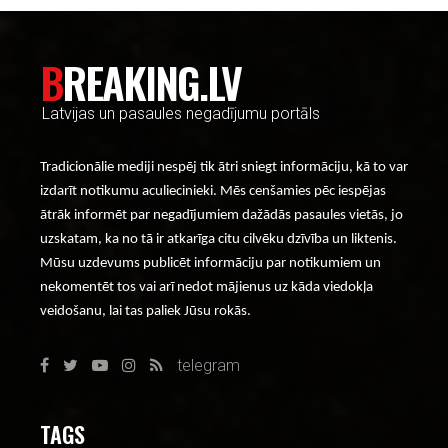
BREAKING.LV
Latvijas un pasaules negadījumu portāls
Tradicionālie mediji nespēj tik ātri sniegt informāciju, kā to var
izdarīt notikumu aculiecinieki. Mēs cenšamies pēc iespējas
ātrāk informēt par negadījumiem dažādās pasaules vietās, jo
uzskatam, ka no tā ir atkarīga citu cilvēku dzīvība un liktenis.
Mūsu uzdevums publicēt informāciju par notikumiem un
nekomentēt tos vai arī nedot mājienus uz kāda viedokļa
veidošanu, lai tas paliek Jūsu rokās.
telegram
TAGS