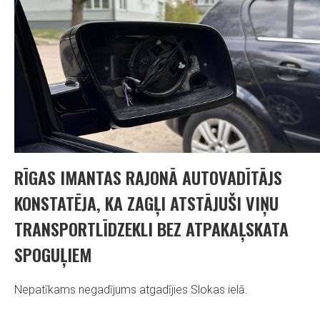
RĪGAS IMANTAS RAJONĀ AUTOVADĪTĀJS
KONSTATĒJA, KA ZAGĻI ATSTĀJUŠI VIŅU
TRANSPORTLĪDZEKLI BEZ ATPAKAĻSKATA
SPOGUĻIEM
Nepatīkams negadījums atgadījies Slokas ielā.