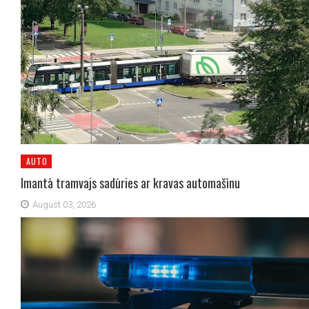
AUTO
Imantā tramvajs sadūries ar kravas automašīnu
August 03, 2026