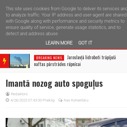
This site uses cookies from Google to deliver its services an
telegram
to analyze traffic. Your IP address and user-agent are shared
with Google along with performance and security metrics to
ensure quality of service, generate usage statistics, and to
detect and address abuse.
LEARN MORE
GOT IT
BRE
AKIN
Jaroslavļā lidroboti trāpījuši
BREAKING NEWS
G
naftas pārstrādes rūpnīcai
NEW
S
Imantā nozog auto spoguļus
Redaktors
4/26/2023 07:43:00 Priekšp.
Nav Komentāru