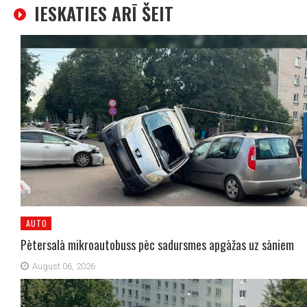
IESKATIES ARĪ ŠEIT
AUTO
Pētersalā mikroautobuss pēc sadursmes apgāžas uz sāniem
August 06, 2026