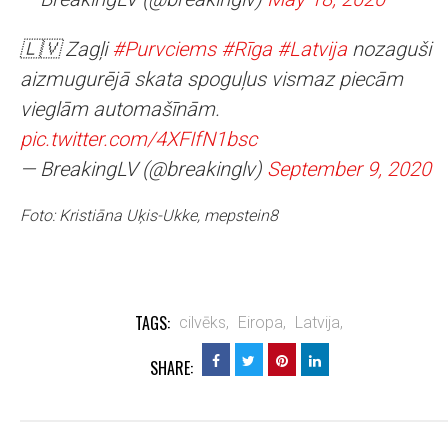
🇱🇻 Zagļi
#Purvciems
#Rīga
#Latvija
nozaguši
aizmugurējā skata spoguļus vismaz piecām
vieglām automašīnām.
pic.twitter.com/4XFIfN1bsc
— BreakingLV (@breakinglv)
September 9, 2020
Foto: Kristiāna Uķis-Ukke, mepstein8
TAGS:
cilvēks,
Eiropa,
Latvija,
SHARE: