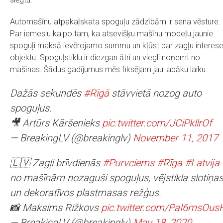
Automašīnu atpakaļskata spoguļu zādzībām ir sena vēsture.
Par iemeslu kalpo tam, ka atsevišķu mašīnu modeļu jaunie
spoguļi maksā ievērojamo summu un kļūst par zagļu interes
objektu. Spoguļstiklu ir diezgan ātri un viegli noņemt no
mašīnas. Šādus gadījumus mēs fiksējam jau labāku laiku.
Dažās sekundēs
#Rīgā
stāvvietā nozog auto
spoguļus.
🎥 Artūrs Kāršenieks
pic.twitter.com/JCiPkllrOf
— BreakingLV (@breakinglv)
November 11, 2017
🇱🇻 Zagļi brīvdienās
#Purvciems
#Rīga
#Latvija
no mašīnām nozaguši spoguļus, vējstikla slotiņa
un dekoratīvos plastmasas režģus.
📸 Maksims Rižkovs
pic.twitter.com/PaI6msOus
— BreakingLV (@breakinglv)
May 18, 2020