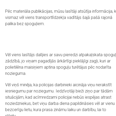
Pēc materiāla publikācijas, mūsu lasītāji atsūtīja informācija, 
vismaz vēl viens transportlīdzekļa vadītājs šajā pašā rajonā
palika bez spoguļiem.
Vēl viens lasītājs dalījies ar savu pieredzi atpakaļskata spogu
zādzībā, jo viņam pagadījās ārkārtīgi pieklājīgi zagļi, kuri ar
polietilēna maisiņiem aptina spoguļu turētājus pēc nodarīta
nozieguma.
Vēl viņš minēja, ka policijas darbinieki aicināja viņu nerakstīt
iesniegumu par noziegumu. Iedzīvotāji bieži ziņo par tādām
situācijām, kad acīmredzami policijai nebūs iespējas atrast
noziedzniekus, bet viņu darba diena papildināsies vēl ar vienu
bezcerīgu lietu, kura prasa zināmu laiku un darbību, lai to
slēgtu.