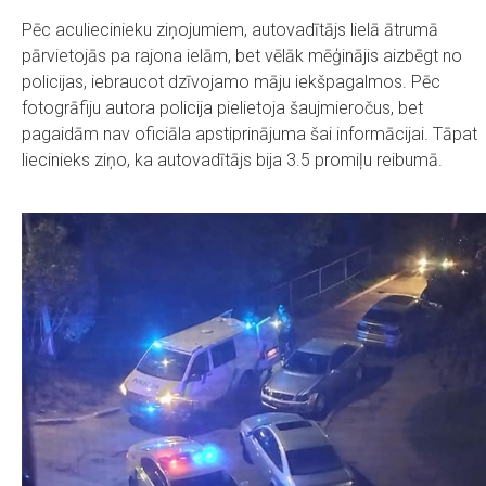
Pēc aculiecinieku ziņojumiem, autovadītājs lielā ātrumā
pārvietojās pa rajona ielām, bet vēlāk mēģinājis aizbēgt no
policijas, iebraucot dzīvojamo māju iekšpagalmos. Pēc
fotogrāfiju autora policija pielietoja šaujmieročus, bet
pagaidām nav oficiāla apstiprinājuma šai informācijai. Tāpat
liecinieks ziņo, ka autovadītājs bija 3.5 promiļu reibumā.