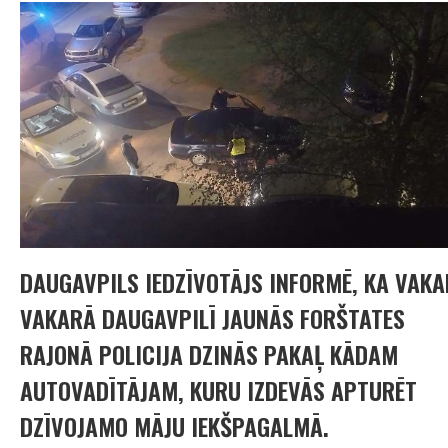
DAUGAVPILS IEDZĪVOTĀJS INFORMĒ, KA VAKA
VAKARĀ DAUGAVPILĪ JAUNĀS FORŠTATES
RAJONĀ POLICIJA DZINĀS PAKAĻ KĀDAM
AUTOVADĪTĀJAM, KURU IZDEVĀS APTURĒT
DZĪVOJAMO MĀJU IEKŠPAGALMĀ.