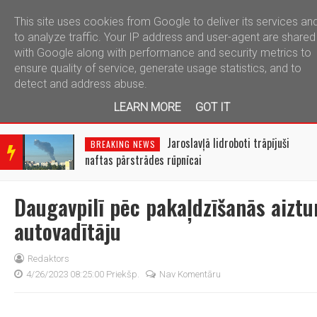
This site uses cookies from Google to deliver its services an
telegram
to analyze traffic. Your IP address and user-agent are shared
with Google along with performance and security metrics to
ensure quality of service, generate usage statistics, and to
detect and address abuse.
LEARN MORE
GOT IT
BRE
AKIN
Jaroslavļā lidroboti trāpījuši
BREAKING NEWS
G
naftas pārstrādes rūpnīcai
NEW
S
Daugavpilī pēc pakaļdzīšanās aiztu
autovadītāju
Redaktors
4/26/2023 08:25:00 Priekšp.
Nav Komentāru