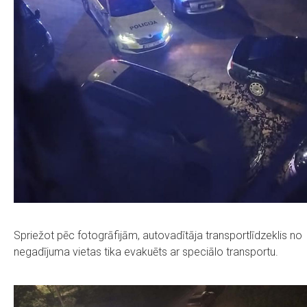
Spriežot pēc fotogrāfijām, autovadītāja transportlīdzeklis no
negadījuma vietas tika evakuēts ar speciālo transportu.