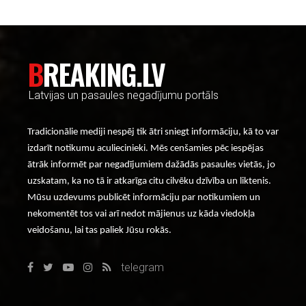
BREAKING.LV
Latvijas un pasaules negadījumu portāls
Tradicionālie mediji nespēj tik ātri sniegt informāciju, kā to var
izdarīt notikumu aculiecinieki. Mēs cenšamies pēc iespējas
ātrāk informēt par negadījumiem dažādās pasaules vietās, jo
uzskatam, ka no tā ir atkarīga citu cilvēku dzīvība un liktenis.
Mūsu uzdevums publicēt informāciju par notikumiem un
nekomentēt tos vai arī nedot mājienus uz kāda viedokļa
veidošanu, lai tas paliek Jūsu rokās.
telegram