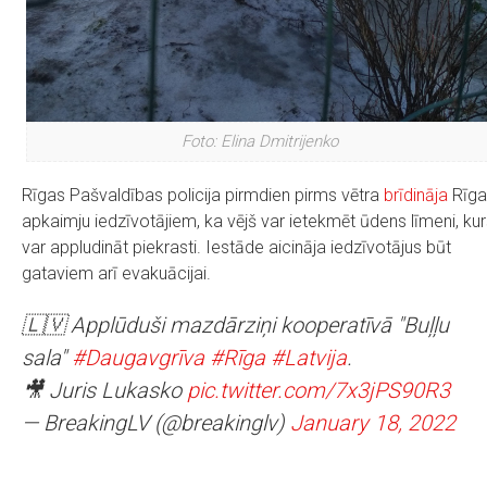
Foto: Elina Dmitrijenko
Rīgas Pašvaldības policija pirmdien pirms vētra
brīdināja
Rīga
apkaimju iedzīvotājiem, ka vējš var ietekmēt ūdens līmeni, ku
var appludināt piekrasti. Iestāde aicināja iedzīvotājus būt
gataviem arī evakuācijai.
🇱🇻 Applūduši mazdārziņi kooperatīvā "Buļļu
sala"
#Daugavgrīva
#Rīga
#Latvija
.
🎥 Juris Lukasko
pic.twitter.com/7x3jPS90R3
— BreakingLV (@breakinglv)
January 18, 2022