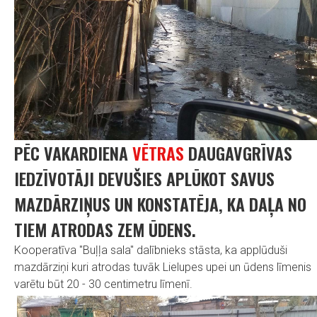
PĒC VAKARDIENA
VĒTRAS
DAUGAVGRĪVAS
IEDZĪVOTĀJI DEVUŠIES APLŪKOT SAVUS
MAZDĀRZIŅUS UN KONSTATĒJA, KA DAĻA NO
TIEM ATRODAS ZEM ŪDENS.
Kooperatīva "Buļļa sala" dalībnieks stāsta, ka applūduši
mazdārziņi kuri atrodas tuvāk Lielupes upei un ūdens līmenis
varētu būt 20 - 30 centimetru līmenī.