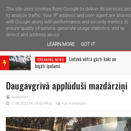
This site uses cookies from Google to deliver its services an
telegram
to analyze traffic. Your IP address and user-agent are shared
with Google along with performance and security metrics to
ensure quality of service, generate usage statistics, and to
detect and address abuse.
LEARN MORE
GOT IT
BRE
AKIN
Lietuvā vētrā gāzti koki un
BREAKING NEWS
G
bojāti īpašumi
NEW
S
Daugavgrīvā applūduši mazdārziņi
Redaktors
1/18/2022 06:59:00 Pēcp.
Nav Komentāru