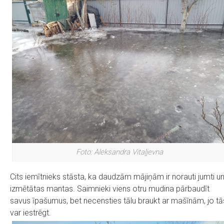
Foto: Aleksandra Vitaļjevna
Cits iemītnieks stāsta, ka daudzām mājiņām ir norauti jumti u
izmētātas mantas. Saimnieki viens otru mudina pārbaudīt
savus īpašumus, bet necensties tālu braukt ar mašīnām, jo tā
var iestrēgt.