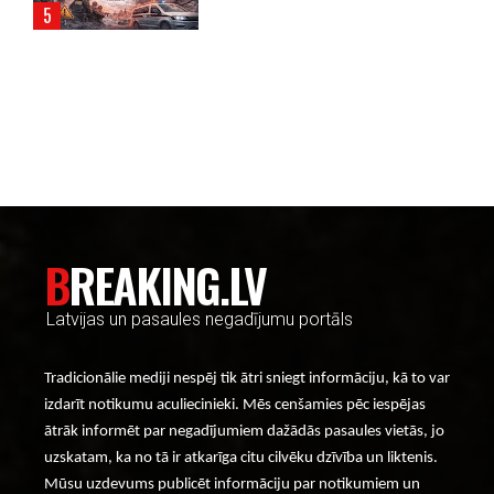
----- Account: breaking.lv -----
BREAKING.LV
Latvijas un pasaules negadījumu portāls
Tradicionālie mediji nespēj tik ātri sniegt informāciju, kā to var
izdarīt notikumu aculiecinieki. Mēs cenšamies pēc iespējas
ātrāk informēt par negadījumiem dažādās pasaules vietās, jo
uzskatam, ka no tā ir atkarīga citu cilvēku dzīvība un liktenis.
Mūsu uzdevums publicēt informāciju par notikumiem un