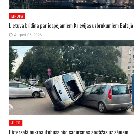
EIROPA
Lietuva brīdina par iespējamiem Krievijas uzbrukumiem Baltijā
August 06, 2026
AUTO
Pētersalā mikroautobuss pēc sadursmes apgāžas uz sāniem