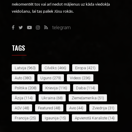
nekomentēt tos vai arī nedot mājienus uz kāda viedokļa
veidošanu, lai tas paliek Jūsu rokās.
telegram
TAGS
Latvija
(963)
Cilvēks
(466)
Eiropa
(421)
Auto
(380)
Uguns
(279)
Videos
(236)
Politika
(208)
Krievija
(116)
Daba
(114)
Āzija
(114)
Ukraina
(68)
Ziemeļamerika
(51)
ASV
(48)
Featured
(48)
Avio
(44)
Zviedrija
(31)
Francija
(25)
Igaunija
(15)
Apvienotā Karaliste
(14)
Lietuva
(14)
Āfrika
(14)
Baltkrievija
(12)