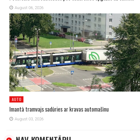
August 06, 2026
AUTO
Imantā tramvajs sadūries ar kravas automašīnu
August 03, 2026
NAV KOMENTĀRU