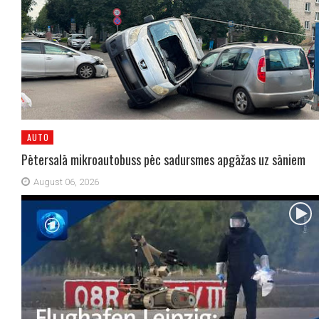
AUTO
Pētersalā mikroautobuss pēc sadursmes apgāžas uz sāniem
August 06, 2026