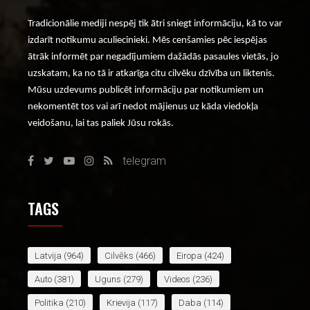
Tradicionālie mediji nespēj tik ātri sniegt informāciju, kā to var
izdarīt notikumu aculiecinieki. Mēs cenšamies pēc iespējas
ātrāk informēt par negadījumiem dažādās pasaules vietās, jo
uzskatam, ka no tā ir atkarīga citu cilvēku dzīvība un liktenis.
Mūsu uzdevums publicēt informāciju par notikumiem un
nekomentēt tos vai arī nedot mājienus uz kāda viedokļa
veidošanu, lai tas paliek Jūsu rokās.
telegram
TAGS
Latvija
(964)
Cilvēks
(466)
Eiropa
(424)
Auto
(381)
Uguns
(279)
Videos
(236)
Politika
(210)
Krievija
(117)
Daba
(114)