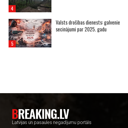
Valsts drošības dienests: galvenie
secinājumi par 2025. gadu
----- Account: breaking.lv -----
BREAKING.LV
Latvijas un pasaules negadījumu portāls