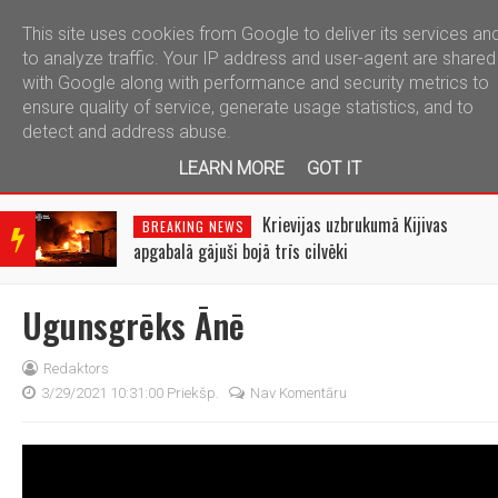
This site uses cookies from Google to deliver its services an
telegram
to analyze traffic. Your IP address and user-agent are shared
with Google along with performance and security metrics to
ensure quality of service, generate usage statistics, and to
detect and address abuse.
LEARN MORE
GOT IT
BRE
AKIN
Krievijas uzbrukumā Kijivas
BREAKING NEWS
G
apgabalā gājuši bojā trīs cilvēki
NEW
S
Ugunsgrēks Ānē
Redaktors
3/29/2021 10:31:00 Priekšp.
Nav Komentāru