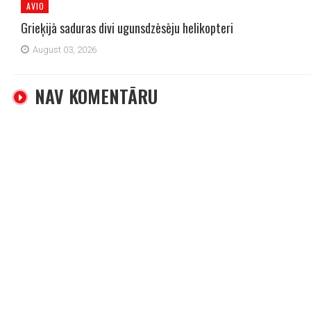
AVIO
Grieķijā saduras divi ugunsdzēsēju helikopteri
August 03, 2026
NAV KOMENTĀRU