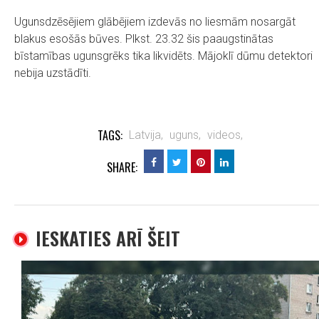
Ugunsdzēsējiem glābējiem izdevās no liesmām nosargāt
blakus esošās būves. Plkst. 23.32 šis paaugstinātas
bīstamības ugunsgrēks tika likvidēts. Mājoklī dūmu detektori
nebija uzstādīti.
TAGS:
Latvija,
uguns,
videos,
SHARE:
IESKATIES ARĪ ŠEIT