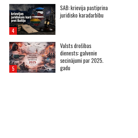
SAB: krievija pastiprina
juridisko karadarbību
Valsts drošības
dienests: galvenie
secinājumi par 2025.
gadu
----- Account: breaking.lv -----