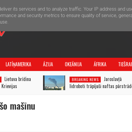
liver its services and to analyze traffic. Your IP address and u
rmance and security metrics to ensure quality of service, gener
buse.
LATĪŅAMERIKA
ĀZIJA
OKEĀNIJA
ĀFRIKA
TIEŠRA
Lietuva brīdina
Jaroslavļā
BREAKING NEWS
 Krievijas
lidroboti trāpījuši naftas pārstrād
tijā
rūpnīcai
ošo mašīnu