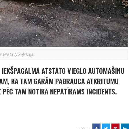
: Greta Ņikoļskaja
UZ IEKŠPAGALMĀ ATSTĀTO VIEGLO AUTOMAŠĪNU
STAM, KA TAM GARĀM PABRAUCA ATKRITUMU
 PĒC TAM NOTIKA NEPATĪKAMS INCIDENTS.