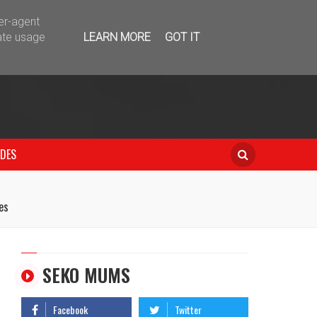
telegram
ser-agent
ate usage
LEARN MORE
GOT IT
IDES
es
SEKO MUMS