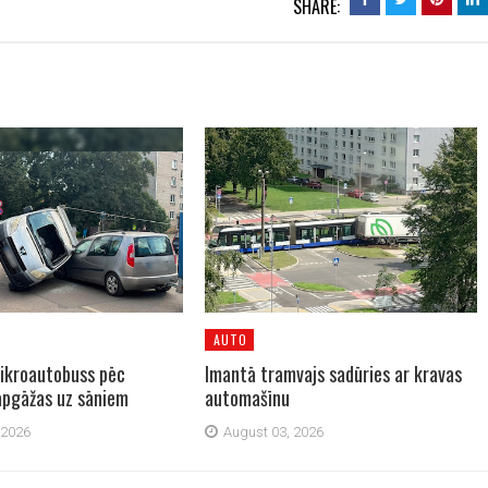
SHARE:
AUTO
ikroautobuss pēc
Imantā tramvajs sadūries ar kravas
pgāžas uz sāniem
automašīnu
 2026
August 03, 2026