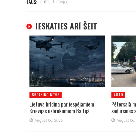
TAGS:
auto,
Latvija,
IESKATIES ARĪ ŠEIT
BREAKING NEWS
AUTO
Lietuva brīdina par iespējamiem
Pētersalā m
Krievijas uzbrukumiem Baltijā
sadursmes a
August 06, 2026
August 06,