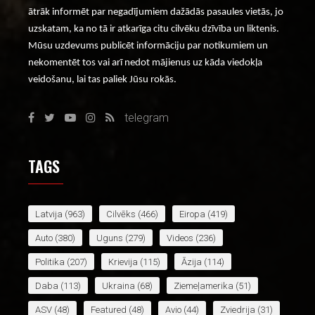
ātrāk informēt par negadījumiem dažādās pasaules vietās, jo
uzskatam, ka no tā ir atkarīga citu cilvēku dzīvība un liktenis.
Mūsu uzdevums publicēt informāciju par notikumiem un
nekomentēt tos vai arī nedot mājienus uz kāda viedokļa
veidošanu, lai tas paliek Jūsu rokās.
telegram
TAGS
Latvija
(963)
Cilvēks
(466)
Eiropa
(419)
Auto
(380)
Uguns
(279)
Videos
(236)
Politika
(207)
Krievija
(115)
Āzija
(114)
Daba
(113)
Ukraina
(68)
Ziemeļamerika
(51)
ASV
(48)
Featured
(48)
Avio
(44)
Zviedrija
(31)