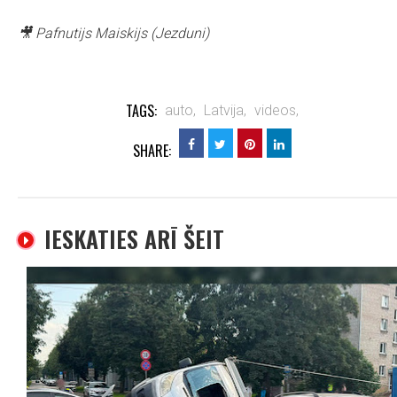
🎥 Pafnutijs Maiskijs (Jezduni)
TAGS:
auto,
Latvija,
videos,
SHARE:
IESKATIES ARĪ ŠEIT