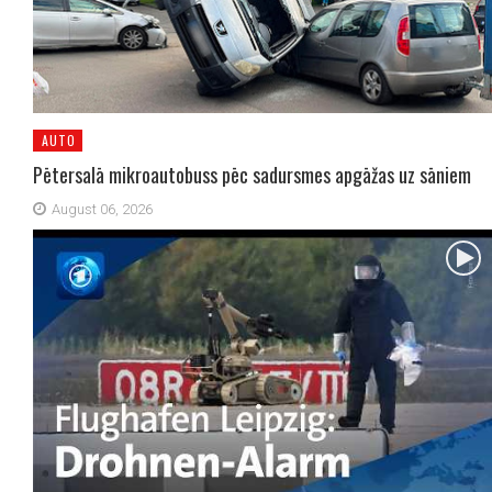
AUTO
Pētersalā mikroautobuss pēc sadursmes apgāžas uz sāniem
August 06, 2026