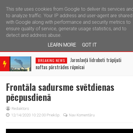
This site uses cookies from Google to deliver its services an
telegram
to analyze traffic. Your IP address and user-agent are shared
with Google along with performance and security metrics to
ensure quality of service, generate usage statistics, and to
detect and address abuse.
LEARN MORE
GOT IT
BRE
AKIN
Jaroslavļā lidroboti trāpījuši
BREAKING NEWS
G
naftas pārstrādes rūpnīcai
NEW
S
Frontāla sadursme svētdienas
pēcpusdienā
Redaktors
12/14/2020 10:22:00 Priekšp.
Nav Komentāru