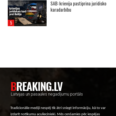
SAB: krievija pastiprina juridisko
karadarbību
----- Account: breaking.lv -----
BREAKING.LV
Latvijas un pasaules negadījumu portāls
Tradicionālie mediji nespēj tik ātri sniegt informāciju, kā to var
izdarīt notikumu aculiecinieki. Mēs cenšamies pēc iespējas