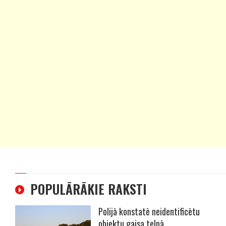
POPULĀRĀKIE RAKSTI
Polijā konstatē neidentificētu
objektu gaisa telpā