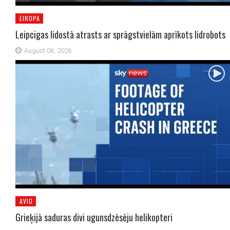
EIROPA
Leipcigas lidostā atrasts ar sprāgstvielām aprīkots lidrobots
August 06, 2026
AVIO
Grieķijā saduras divi ugunsdzēsēju helikopteri