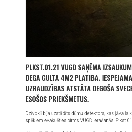
PLKST.01.21 VUGD SAŅĒMA IZSAUKUM
DEGA GULTA 4M2 PLATĪBĀ. IESPĒJAMA
UZRAUDZĪBAS ATSTĀTA DEGOŠA SVECE
ESOŠOS PRIEKŠMETUS.
Dzīvoklī bija uzstādīts dūmu detektors, kas ļāva la
spēkiem evakuēties pirms VUGD ierašanās. Plkst.01.