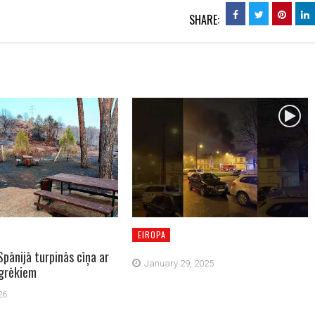
SHARE:
EIROPA
Spānijā turpinās cīņa ar
January 29, 2025
grēkiem
26