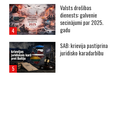
Valsts drošības
dienests: galvenie
secinājumi par 2025.
gadu
SAB: krievija pastiprina
juridisko karadarbību
----- Account: breaking.lv -----