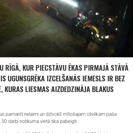
U RĪGĀ, KUR PIECSTĀVU ĒKAS PIRMAJĀ STĀVĀ
IS UGUNSGRĒKA IZCELŠANĀS IEMESLS IR BEZ
, KURAS LIESMAS AIZDEDZINĀJA BLAKUS
ikus pamanīt nelaimi un dzīvoklī mītošajam cilvēkam paša
50 darbi notikuma vietā tika pabeigti.