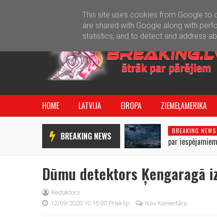
This site uses cookies from Google to de
are shared with Google along with perfo
statistics, and to detect and address a
HOME
LATVIJA
EIROPA
ZIEMEĻAMERIKA
BREAKING NEWS
BREAKING NEWS
par iespējamiem
uzbrukumiem Bal
Dūmu detektors Ķengaragā izg
Redaktors
12/09/2020 10:15:00 Priekšp.
Nav Komentāru