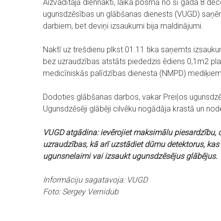
Aizvadītajā diennaktī, laika posmā no šī gada 8.dec
ugunsdzēsības un glābšanas dienests (VUGD) saņē
darbiem, bet deviņi izsaukumi bija maldinājumi.
Naktī uz trešdienu plkst.01.11 tika saņemts izsauk
bez uzraudzības atstāts piededzis ēdiens 0,1m2 plat
medicīniskās palīdzības dienesta (NMPD) mediķiem. 
Dodoties glābšanas darbos, vakar Preiļos ugunsdzēsē
Ugunsdzēsēji glābēji cilvēku nogādāja krastā un 
VUGD atgādina: ievērojiet maksimālu piesardzību, d
uzraudzības, kā arī uzstādiet dūmu detektorus, kas
ugunsnelaimi vai izsaukt ugunsdzēsējus glābējus.
Informāciju sagatavoja: VUGD
Foto: Sergey Vernidub