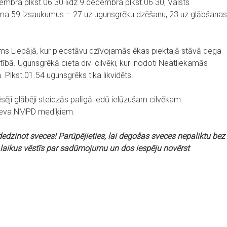
embra plkst.06.30 līdz 9.decembra plkst.06.30, Valsts
ma 59 izsaukumus – 27 uz ugunsgrēku dzēšanu, 23 uz glābšanas
ums Liepājā, kur piecstāvu dzīvojamās ēkas piektajā stāvā dega
ībā. Ugunsgrēkā cieta divi cilvēki, kuri nodoti Neatliekamās
Plkst.01.54 ugunsgrēks tika likvidēts.
ji glābēji steidzās palīgā ledū ielūzušam cilvēkam.
nodeva NMPD mediķiem.
edzinot sveces! Parūpējieties, lai degošas sveces nepaliktu bez
 laikus vēstīs par sadūmojumu un dos iespēju novērst