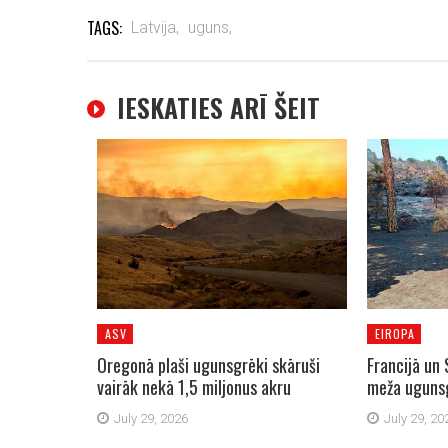
TAGS:
Latvija,
uguns,
IESKATIES ARĪ ŠEIT
ASV
EIROPA
Oregonā plaši ugunsgrēki skāruši
Francijā un 
vairāk nekā 1,5 miljonus akru
meža uguns
July 29, 2026
July 29, 20