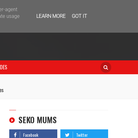
telegram
ser-agent
ate usage
LEARN MORE
GOT IT
IDES
es
SEKO MUMS