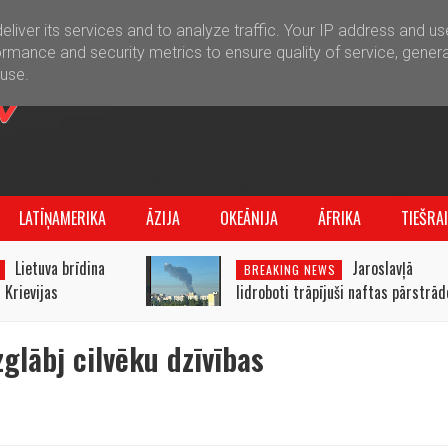
liver its services and to analyze traffic. Your IP address and u
rmance and security metrics to ensure quality of service, gener
buse.
LATĪŅAMERIKA
ĀZIJA
OKEĀNIJA
ĀFRIKA
TIEŠRA
Lietuva brīdina
Jaroslavļā
BREAKING NEWS
 Krievijas
lidroboti trāpījuši naftas pārstrād
tijā
rūpnīcai
lābj cilvēku dzīvības